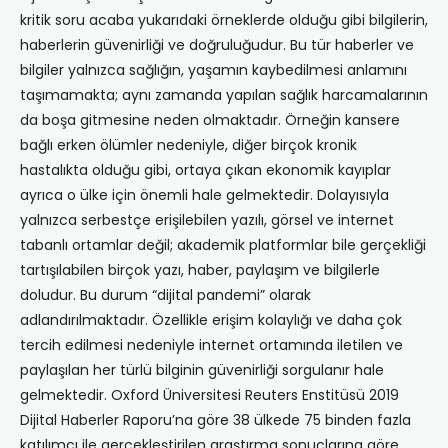
kritik soru acaba yukarıdaki örneklerde olduğu gibi bilgilerin,
haberlerin güvenirliği ve doğruluğudur. Bu tür haberler ve
bilgiler yalnızca sağlığın, yaşamın kaybedilmesi anlamını
taşımamakta; aynı zamanda yapılan sağlık harcamalarının
da boşa gitmesine neden olmaktadır. Örneğin kansere
bağlı erken ölümler nedeniyle, diğer birçok kronik
hastalıkta olduğu gibi, ortaya çıkan ekonomik kayıplar
ayrıca o ülke için önemli hale gelmektedir. Dolayısıyla
yalnızca serbestçe erişilebilen yazılı, görsel ve internet
tabanlı ortamlar değil; akademik platformlar bile gerçekliği
tartışılabilen birçok yazı, haber, paylaşım ve bilgilerle
doludur. Bu durum “dijital pandemi” olarak
adlandırılmaktadır. Özellikle erişim kolaylığı ve daha çok
tercih edilmesi nedeniyle internet ortamında iletilen ve
paylaşılan her türlü bilginin güvenirliği sorgulanır hale
gelmektedir. Oxford Üniversitesi Reuters Enstitüsü 2019
Dijital Haberler Raporu’na göre 38 ülkede 75 binden fazla
katılımcı ile gerçekleştirilen araştırma sonuçlarına göre