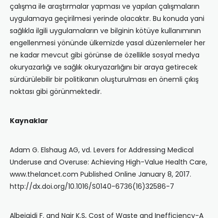
çalışma ile araştırmalar yapması ve yapılan çalışmaların
uygulamaya geçirilmesi yerinde olacaktır. Bu konuda yani
sağlıkla ilgili uygulamaların ve bilginin kötüye kullanımının
engellenmesi yönünde ülkemizde yasal düzenlemeler her
ne kadar mevcut gibi görünse de özellikle sosyal medya
okuryazarlığı ve sağlık okuryazarlığını bir araya getirecek
sürdürülebilir bir politikanın oluşturulması en önemli çıkış
noktası gibi görünmektedir.
Kaynaklar
Adam G. Elshaug AG, vd. Levers for Addressing Medical
Underuse and Overuse: Achieving High-Value Health Care,
www.thelancet.com Published Online January 8, 2017.
http://dx.doi.org/10.1016/S0140-6736(16)32586-7
Albejaidi F. and Nair K.S, Cost of Waste and Inefficiency-A