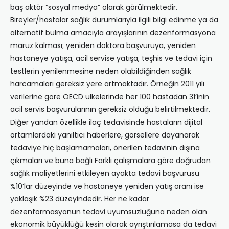
baş aktör “sosyal medya” olarak görülmektedir.
Bireyler/hastalar sağlık durumlarıyla ilgili bilgi edinme ya da
alternatif bulma amacıyla arayışlarının dezenformasyona
maruz kalması; yeniden doktora başvuruya, yeniden
hastaneye yatışa, acil servise yatışa, teşhis ve tedavi için
testlerin yenilenmesine neden olabildiğinden sağlık
harcamaları gereksiz yere artmaktadır. Örneğin 2011 yılı
verilerine göre OECD ülkelerinde her 100 hastadan 31’inin
acil servis başvurularının gereksiz olduğu belirtilmektedir.
Diğer yandan özellikle ilaç tedavisinde hastaların dijital
ortamlardaki yanıltıcı haberlere, görsellere dayanarak
tedaviye hiç başlamamaları, önerilen tedavinin dışına
çıkmaları ve buna bağlı Farklı çalışmalara göre doğrudan
sağlık maliyetlerini etkileyen ayakta tedavi başvurusu
%10’lar düzeyinde ve hastaneye yeniden yatış oranı ise
yaklaşık %23 düzeyindedir. Her ne kadar
dezenformasyonun tedavi uyumsuzluğuna neden olan
ekonomik büyüklüğü kesin olarak ayrıştırılamasa da tedavi