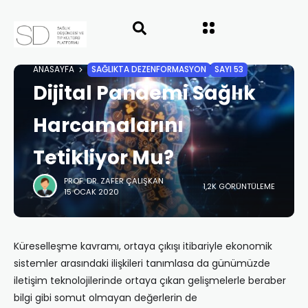
ANASAYFA
SAĞLIKTA DEZENFORMASYON
SAYI 53
Dijital Pandemi Sağlık
Harcamalarını
Tetikliyor Mu?
PROF. DR. ZAFER ÇALIŞKAN
1,2K GÖRÜNTÜLEME
15 OCAK 2020
Küreselleşme kavramı, ortaya çıkışı itibariyle ekonomik
sistemler arasındaki ilişkileri tanımlasa da günümüzde
iletişim teknolojilerinde ortaya çıkan gelişmelerle beraber
bilgi gibi somut olmayan değerlerin de