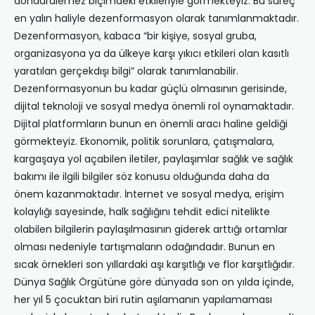
döndürülemez biçimdeki etkileriyle görmekteyiz. Bu süreç
en yalın haliyle dezenformasyon olarak tanımlanmaktadır.
Dezenformasyon, kabaca “bir kişiye, sosyal gruba,
organizasyona ya da ülkeye karşı yıkıcı etkileri olan kasıtlı
yaratılan gerçekdışı bilgi” olarak tanımlanabilir.
Dezenformasyonun bu kadar güçlü olmasının gerisinde,
dijital teknoloji ve sosyal medya önemli rol oynamaktadır.
Dijital platformların bunun en önemli aracı haline geldiği
görmekteyiz. Ekonomik, politik sorunlara, çatışmalara,
kargaşaya yol açabilen iletiler, paylaşımlar sağlık ve sağlık
bakımı ile ilgili bilgiler söz konusu olduğunda daha da
önem kazanmaktadır. İnternet ve sosyal medya, erişim
kolaylığı sayesinde, halk sağlığını tehdit edici nitelikte
olabilen bilgilerin paylaşılmasının giderek arttığı ortamlar
olması nedeniyle tartışmaların odağındadır. Bunun en
sıcak örnekleri son yıllardaki aşı karşıtlığı ve flor karşıtlığıdır.
Dünya Sağlık Örgütüne göre dünyada son on yılda içinde,
her yıl 5 çocuktan biri rutin aşılamanın yapılamaması