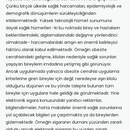
Çünkü birçok ülkede sağlık harcamaları, epidemiyolojik ve
demografik dönüşümlerin sürükleyiciliğinden
etkilenmektedir. Yüksek teknolojili hizmet sunumuna
dayalı sağlık hizmetleri -ki bu noktada birey ve hastaların
beklentilerindeki, algılamalarındaki değişme yönlendirici
olmaktadır- harcamalardaki artışın en önemli belirleyici
faktörü olarak kabul edilmektedir. Örneğin obezite
cerrahisindeki gelişme, kiloları nedeniyle sağlık sorunları
yaşayan bireylerin imdadına yetişmiş gibi görünüyor.
Ancak uygulamada yalnızca obezite cerrahisi uygulama
kriterlerine giren bireyler için değil; neredeyse aşırı kilolu
olduğunu düşünen ve bu yönde talepte bulunan tüm
bireyler için uygulanır hale geldiği de görülmektedir. Yine
elektronik sigara konusundaki yanıltıcı reklamlar,
bilgilendirmeler, hatta makaleler önemli sağlık sorunlarına
yol açabilecek bilgileri ya çarpıtmakta ya da bireylerden
gizlemektedir. Örneğin sigaranın dumanı yüzünden zararlı
olduğu ancak elektronik sigarının bu yüzden zararlı