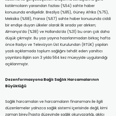
katılımcıların yarısından fazlası (%54) sahte haber
konusunda endişelidir. Brezilya (%85), Güney Afrika (%75),
Meksika (%68), Fransa (%67) sahte haber konusunda ciddi
bir endişe duyan ülkeler olarak ilk sırada yer alırken;
Almanya’da (%38) ve Hollanda’da (%31) bu oran çok daha
düşük çıkmıştır. Bu yazı yayına hazırlanmadan birkaç hafta
önce Radyo ve Televizyon Üst Kurulundan (RTÜK) yapılan
yazılı açıklamada toplum sağlığını tehdit eden yanıltıcı
yayınlara ilişkin son 3 yılda 564 kez müeyyide uygulandığı
açıklanmıştır.
Dezenformasyona Bağlı Sağlık Harcamalarının
Büyüklüğü
Sağlık harcamaları ve harcamaların finansmanı ile ilgili
düzenlemeler yalnızca sağlık sistemi içerisinde değil, kimi
zaman birey/hasta düzeyinde sağlık okuryazarlığı, akılcı