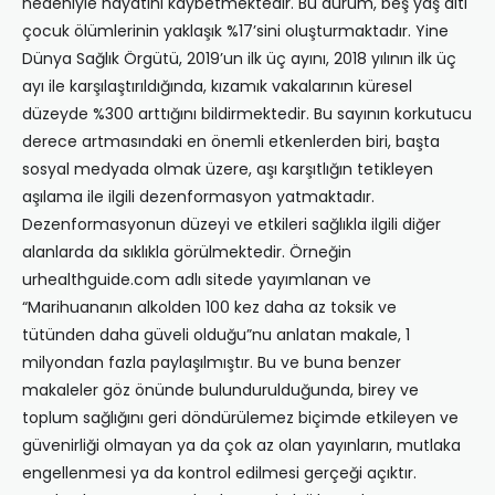
nedeniyle hayatını kaybetmektedir. Bu durum, beş yaş altı
çocuk ölümlerinin yaklaşık %17’sini oluşturmaktadır. Yine
Dünya Sağlık Örgütü, 2019’un ilk üç ayını, 2018 yılının ilk üç
ayı ile karşılaştırıldığında, kızamık vakalarının küresel
düzeyde %300 arttığını bildirmektedir. Bu sayının korkutucu
derece artmasındaki en önemli etkenlerden biri, başta
sosyal medyada olmak üzere, aşı karşıtlığın tetikleyen
aşılama ile ilgili dezenformasyon yatmaktadır.
Dezenformasyonun düzeyi ve etkileri sağlıkla ilgili diğer
alanlarda da sıklıkla görülmektedir. Örneğin
urhealthguide.com adlı sitede yayımlanan ve
“Marihuananın alkolden 100 kez daha az toksik ve
tütünden daha güveli olduğu”nu anlatan makale, 1
milyondan fazla paylaşılmıştır. Bu ve buna benzer
makaleler göz önünde bulundurulduğunda, birey ve
toplum sağlığını geri döndürülemez biçimde etkileyen ve
güvenirliği olmayan ya da çok az olan yayınların, mutlaka
engellenmesi ya da kontrol edilmesi gerçeği açıktır.