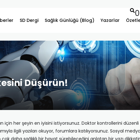
0
berler
SD Dergi
Sağlık Günlüğü (Blog)
Yazarlar
Özetl
kesini Düşürün!
çin her şeyin en iyisini istiyorsunuz. Doktor kontrollerini düzenli ol
ıyla ilgili yazıları okuyor, forumlara katılıyorsunuz. Sosyal med
ok daha sağlıklı bir hayat sürebileceğini anlatan bir yazı dikkati