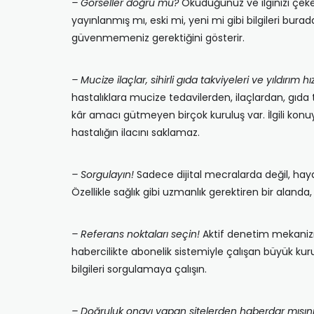
– Görseller doğru mu?
Okuduğunuz ve ilginizi çeke
yayınlanmış mı, eski mi, yeni mi gibi bilgileri bur
güvenmemeniz gerektiğini gösterir.
– Mucize ilaçlar, sihirli gıda takviyeleri ve yıldırım 
hastalıklara mucize tedavilerden, ilaçlardan, gıda 
kâr amacı gütmeyen birçok kuruluş var. İlgili konuy
hastalığın ilacını saklamaz.
– Sorgulayın!
Sadece dijital mecralarda değil, haya
Özellikle sağlık gibi uzmanlık gerektiren bir aland
– Referans noktaları seçin!
Aktif denetim mekanizma
habercilikte abonelik sistemiyle çalışan büyük kuru
bilgileri sorgulamaya çalışın.
– Doğruluk onayı yapan sitelerden haberdar mısın