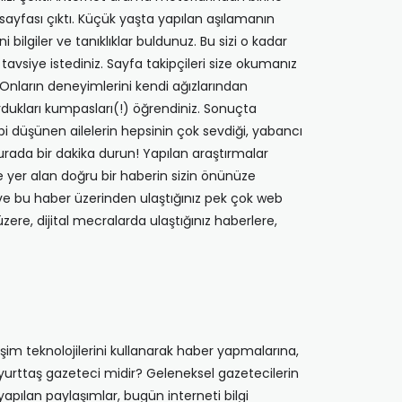
ok sayfası çıktı. Küçük yaşta yapılan aşılamanın
ilgiler ve tanıklıklar buldunuz. Bu sizi o kadar
 tavsiye istediniz. Sayfa takipçileri size okumanız
z. Onların deneyimlerini kendi ağızlarından
kurdukları kumpasları(!) öğrendiniz. Sonuçta
bi düşünen ailelerin hepsinin çok sevdiği, yabancı
 burada bir dakika durun! Yapılan araştırmalar
 yer alan doğru bir haberin sizin önünüze
ve bu haber üzerinden ulaştığınız pek çok web
ere, dijital mecralarda ulaştığınız haberlere,
işim teknolojilerini kullanarak haber yapmalarına,
 yurttaş gazeteci midir? Geleneksel gazetecilerin
yapılan paylaşımlar, bugün interneti bilgi