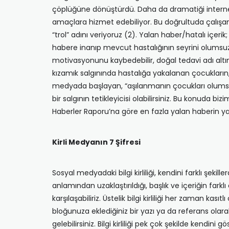
çöplüğüne dönüştürdü. Daha da dramatiği internet
amaçlara hizmet edebiliyor. Bu doğrultuda çalışan;
“trol” adını veriyoruz (2). Yalan haber/hatalı içerik;
habere inanıp mevcut hastalığının seyrini olumsuz 
motivasyonunu kaybedebilir, doğal tedavi adı altın
kızamık salgınında hastalığa yakalanan çocukların, 
medyada başlayan, “aşılanmanın çocukları olumsuz e
bir salgının tetikleyicisi olabilirsiniz. Bu konuda b
Haberler Raporu’na göre en fazla yalan haberin yapıl
Kirli Medyanın 7 Şifresi
Sosyal medyadaki bilgi kirliliği, kendini farklı şeki
anlamından uzaklaştırıldığı, başlık ve içeriğin farklı
karşılaşabiliriz. Üstelik bilgi kirliliği her zaman k
bloğunuza eklediğiniz bir yazı ya da referans olarak 
gelebilirsiniz. Bilgi kirliliği pek çok şekilde kendini 