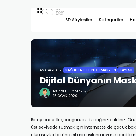
SD Söyleşiler
Kategoriler
Ha
ANASAYFA
SAĞLIKTA DEZENFORMASYON
SAYI 53
Dijital Dünyanın Mas
MUZAFFER MALKOÇ
15 OCAK 2020
Bir ay önce ilk çocuğunuzu kucağınıza aldınız. Onun i
üst seviyede tutmak için internette de çocuk bakım
olumsuzlukları öne çıkarıp aşılanmayan çocukların ç