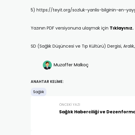
5) https://teyit.org/sozluk-yanlis-bilginin-en-yayg
Yazının PDF versiyonuna ulaşmak için
Tıklayınız.
SD (Sağlık Düşüncesi ve Tıp Kültürü) Dergisi, Aralı
Muzaffer Malkoç
ANAHTAR KELIME:
Sağlık
ÖNCEKI YAZI
Sağlık Haberciliği ve Dezenform