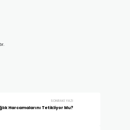
ır.
SONRAKI YAZI
ğlık Harcamalarını Tetikliyor Mu?