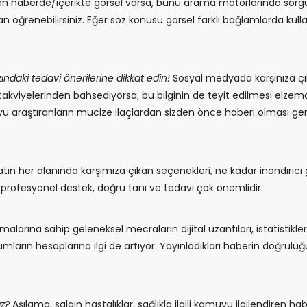
n haberde/içerikte görsel varsa, bunu arama motorlarında sorgula
adan öğrenebilirsiniz. Eğer söz konusu görsel farklı bağlamlarda k
hızındaki tedavi önerilerine dikkat edin!
Sosyal medyada karşınıza çık
takviyelerinden bahsediyorsa; bu bilginin de teyit edilmesi elzemd
u araştıranların mucize ilaçlardan sizden önce haberi olması gerek
tın her alanında karşımıza çıkan seçenekleri, ne kadar inandırıcı
a, profesyonel destek, doğru tanı ve tedavi çok önemlidir.
larına sahip geleneksel mecraların dijital uzantıları, istatistikle
mların hesaplarına ilgi de artıyor. Yayınladıkları haberin doğruluğ
ız?
Aşılama, salgın hastalıklar, sağlıkla ilgili kamuyu ilgilendiren h