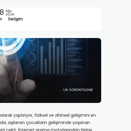
8
Ağu
2026
er
İletişim
1,1K GÖRÜNTÜLEME
arak yaptırıyor, fiziksel ve zihinsel gelişimini en
yada, aşılanan çocukların gelişiminde yaşanan
nizi çekti. İnternet arama motorlarından birine