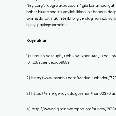
“teyit.org”, “dogrulukpayi.com” gibi kâr amacı gütm
haber birkaç saatte yayılabilirken, bir haberin doğ
aklımızda tutmak, nitelikli bilgiye ulaşmamıza ya
bilgiyi paylaşmamaktır.
Kaynaklar
1) Soroush Vosoughi, Deb Roy, Sinan Aral, “The Spre
10.1126/science.aap9559
2) http://www.insanbu.com/Medya-Haberleri/773-
3) https://emergency.cdc.gov/han/han00376.asp (
4) http://www.digitalnewsreport.org/survey/2018/ (