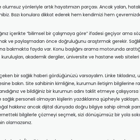
umsuz yönleriyle artık hayatımızın parçası. Ancak yalan, hatalı, ek
biz. Bazı konulara dikkat ederek hem kendimizi hem çevremizdeki
ığınız içerikte “bilimsel bir çalışmaya göre” ifadesi geçiyor ama 
şmak ve paylaşmadan önce doğruluğunu araştırmak gerekir. Sağlık
arına bakmakta fayda var. Konu başlığını arama motorunda arattığın
um kuruluşları, akademik dergiler, üniversite ve hastane web siteleri 
i çeken bir sağlık haberi gördüğünüzü varsayalım. Linke tıkladınız, u
ine bakın. Site sahibinin kimliğine, kurumun iletişim bilgilerine r
 tanıdığınız ve bildiğiniz bir kurumun adını taklit etmeye çalışıyors
sağlık personeli olmayan kişilerin yazdıklarına şüpheyle yaklaşın.
n doğal hakkınız ancak dijital dünyada doğru bilgiye sahip olmak p
internetteki bilgilerle çözmeyi seçmek, sizi dönüşümsüz bir yola soka
in olamazsınız.