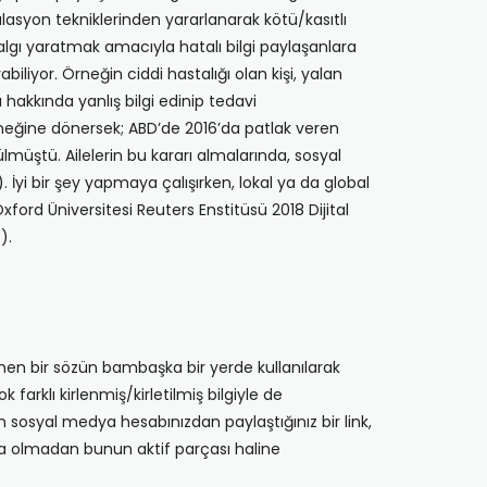
syon tekniklerinden yararlanarak kötü/kasıtlı
 algı yaratmak amacıyla hatalı bilgi paylaşanlara
abiliyor. Örneğin ciddi hastalığı olan kişi, yalan
hakkında yanlış bilgi edinip tedavi
örneğine dönersek; ABD’de 2016’da patlak veren
lmüştü. Ailelerin bu kararı almalarında, sosyal
 İyi bir şey yapmaya çalışırken, lokal ya da global
Oxford Üniversitesi Reuters Enstitüsü 2018 Dijital
).
öylenen bir sözün bambaşka bir yerde kullanılarak
 farklı kirlenmiş/kirletilmiş bilgiyle de
den sosyal medya hesabınızdan paylaştığınız bir link,
kında olmadan bunun aktif parçası haline