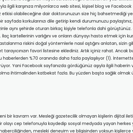
onuyla ilgili karşınıza milyonlarca web sitesi, kişisel blog ve Facebo
tkisi olabileceğine dair doktorunuzun size hiç bahsetmediği yeni b
ir sayfada korkularınızı dile getirip kendi durumunuzu paylaştınız,
. Sizinle aynı şehirde oturan birkaç kişiyle telefonla dahi görüştünü
i. İlaç kartellerinin varlığını ve onların dünyayı hasta etmek için 
alanma riskini doğal yöntemlerle nasıl aştığını anlatan, sizin gi
t tarayıcınızın favori listesine eklediniz. Artık içiniz rahat. Ancak
 haberlerden %70 oranında daha fazla paylaşılıyor (1). İnternette
üyor. Yani Facebook sayfanızda gördüğünüz aşıyla ilgili haberin 
k olma ihtimalinden katbekat fazla. Bu yüzden başta sağlık olmak üz
i bir kavram var. Mesleği gazetecilik olmayan kişilerin dijital ilet
ğu bir olayı cep telefonuyla kaydedip sosyal medyada yayan herkes
lı haberciliğinden, mesleki deneyim ve bilgisinden yoksun kişilerce 