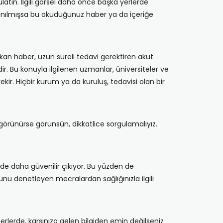
tın. İlgili görsel daha önce başka yerlerde
ullanılmışsa bu okuduğunuz haber ya da içeriğe
an haber, uzun süreli tedavi gerektiren akut
ir. Bu konuyla ilgilenen uzmanlar, üniversiteler ve
ir. Hiçbir kurum ya da kuruluş, tedavisi olan bir
 görünürse görünsün, dikkatlice sorgulamalıyız.
rde daha güvenilir çıkıyor. Bu yüzden de
unu denetleyen mecralardan sağlığınızla ilgili
aberlerde, karşınıza gelen bilgiden emin değilseniz