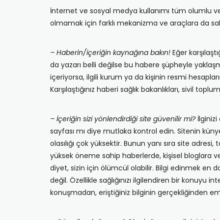
İnternet ve sosyal medya kullanımı tüm olumlu ve ol
olmamak için farklı mekanizma ve araçlara da sahi
– Haberin/içeriğin kaynağına bakın!
Eğer karşılaşt
da yazarı belli değilse bu habere şüpheyle yakla
içeriyorsa, ilgili kurum ya da kişinin resmi hesapl
Karşılaştığınız haberi sağlık bakanlıkları, sivil topl
– İçeriğin sizi yönlendirdiği site güvenilir mi?
İlginiz
sayfası mı diye mutlaka kontrol edin. Sitenin künyes
olasılığı çok yüksektir. Bunun yanı sıra site adresi,
yüksek öneme sahip haberlerde, kişisel bloglara ve 
diyet, sizin için ölümcül olabilir. Bilgi edinmek e
değil. Özellikle sağlığınızı ilgilendiren bir konuyu 
konuşmadan, eriştiğiniz bilginin gerçekliğinden em