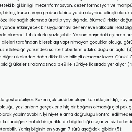
teki bilgi kirliliği; mezenformasyon, dezenformasyon ve manipüla
 bir kişi, kurum veya grubun lehine ya da aleyhine bilinçli olarak
 özellikle sağlık alanında üretilip yayıldığında, ölümcül riskler doğur
yönde etkileyecek bir uygulamayı denemeye kalkabilir. Hastalığı 
da ölümcül tehlikelerle yüzleşebilir. Yazının başındaki aşılama 
aileleri tarafından bilerek aşı yaptırılmayan çocuklar olduğu görü
tkilediği” yönündeki sahte haberlerin etkili olduğu anlaşıldı (3).
izim diğer ülkelerden daha dikkatli ve bilinçli olmamız lazım. Çünkü 
dığı ülkeler sıralamasında %49 ile Türkiye ilk sırada yer alıyor (4
llerde gösterebiliyor. Bazen çok ciddi bir olayın komikleştirildiği, s
 olduğu, yazılanların gerçeklerle hiç bir bağının olmadığı gibi pek çok
asıtlı olarak yapılmayabilir. İyi niyetle ama doğruluğu kontrol edilme
kullandığınız hatalı bir içerikle de bilgi kirliliği oluşur ve siz far
gösterebilir. Yanlış bilginin en yaygın 7 türü aşağıdaki gibidir (5):