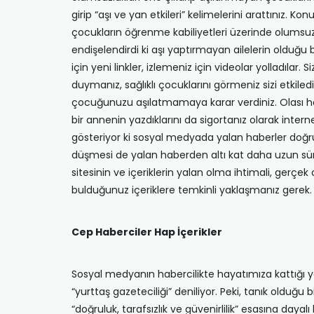
girip “aşı ve yan etkileri” kelimelerini arattınız. K
çocukların öğrenme kabiliyetleri üzerinde olumsuz e
endişelendirdi ki aşı yaptırmayan ailelerin olduğu b
için yeni linkler, izlemeniz için videolar yolladılar
duymanız, sağlıklı çocuklarını görmeniz sizi etkiled
çocuğunuzu aşılatmamaya karar verdiniz. Olası hast
bir annenin yazdıklarını da sigortanız olarak interne
gösteriyor ki sosyal medyada yalan haberler doğru
düşmesi de yalan haberden altı kat daha uzun sür
sitesinin ve içeriklerin yalan olma ihtimali, gerçe
bulduğunuz içeriklere temkinli yaklaşmanız gerek.
Cep Haberciler Hap İçerikler
Sosyal medyanın habercilikte hayatımıza kattığı yen
“yurttaş gazeteciliği” deniliyor. Peki, tanık oldu
“doğruluk, tarafsızlık ve güvenirlilik” esasına daya