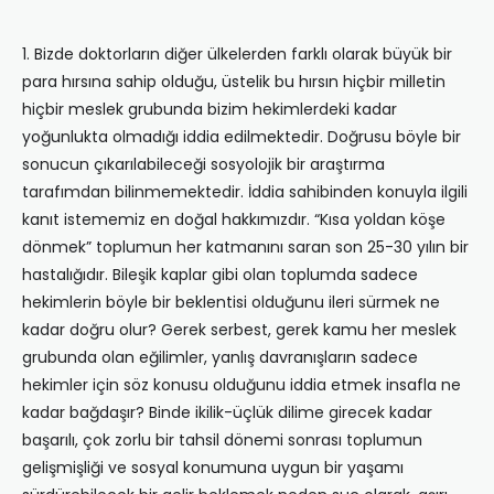
1. Bizde doktorların diğer ülkelerden farklı olarak büyük bir
para hırsına sahip olduğu, üstelik bu hırsın hiçbir milletin
hiçbir meslek grubunda bizim hekimlerdeki kadar
yoğunlukta olmadığı iddia edilmektedir. Doğrusu böyle bir
sonucun çıkarılabileceği sosyolojik bir araştırma
tarafımdan bilinmemektedir. İddia sahibinden konuyla ilgili
kanıt istememiz en doğal hakkımızdır. “Kısa yoldan köşe
dönmek” toplumun her katmanını saran son 25-30 yılın bir
hastalığıdır. Bileşik kaplar gibi olan toplumda sadece
hekimlerin böyle bir beklentisi olduğunu ileri sürmek ne
kadar doğru olur? Gerek serbest, gerek kamu her meslek
grubunda olan eğilimler, yanlış davranışların sadece
hekimler için söz konusu olduğunu iddia etmek insafla ne
kadar bağdaşır? Binde ikilik-üçlük dilime girecek kadar
başarılı, çok zorlu bir tahsil dönemi sonrası toplumun
gelişmişliği ve sosyal konumuna uygun bir yaşamı