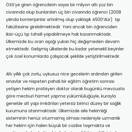
ÖSS’ye giren öğrencilerin sayısı bir milyon altı yüz bin
civarında olup bunlardan üç bin civarında öğrenci (2008
yılında kontenjanlar artırılmış olup yaklaşık 4500’dür) tıp
fakültesine girebilmektedir. Yani ancak bin öğrenciden
ikisi-üçü tıp tahsili yapabilmeye hak kazanmaktadır.
Ülkemizde bu oran aşağı yukarı hiç değişmeden devam
etmektedir. Gelişmiş ülkelerde bu kadar yetenekli beyinler
çok özel konumlarda çalışacak şekilde yetiştirilmektedir.
Altı yıllık çok zorlu, uykusuz nice gecelerin ardından girilen
sınavlar ve nispeten pahalı bir eğitim öğretim sonrası
yetişen hekim pratisyen doktor olarak bugünkü mevzuata
göre mecburi hizmet yapma yükümlülüğüyle, kurayla
genelde alt yapı imkânları yetersiz birinci düzey bir sağlık
kurumuna atanmaktadır. Ülkemizde aile hekimliği
sisteminin henüz oturmamış olması nedeniyle uzmanlık
her hekim için halen büyük bir cazibe taşımakta ve