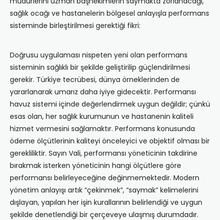
müdürlerini uzman başhekimlerin saymakta zorlanacağı,
sağlık ocağı ve hastanelerin bölgesel anlayışla performans
sisteminde birleştirilmesi gerektiği fikri:
Doğrusu uygulaması nispeten yeni olan performans
sisteminin sağlıklı bir şekilde geliştirilip güçlendirilmesi
gerekir. Türkiye tecrübesi, dünya örneklerinden de
yararlanarak umarız daha iyiye gidecektir. Performansı
havuz sistemi içinde değerlendirmek uygun değildir; çünkü
esas olan, her sağlık kurumunun ve hastanenin kaliteli
hizmet vermesini sağlamaktır. Performans konusunda
ödeme ölçütlerinin kaliteyi önceleyici ve objektif olması bir
gerekliliktir. Sayın Vali, performansı yöneticinin takdirine
bırakmak isterken yöneticinin hangi ölçütlere göre
performansı belirleyeceğine değinmemektedir. Modern
yönetim anlayışı artık “çekinmek”, “saymak” kelimelerini
dışlayan, yapılan her işin kurallarının belirlendiği ve uygun
şekilde denetlendiği bir çerçeveye ulaşmış durumdadır.