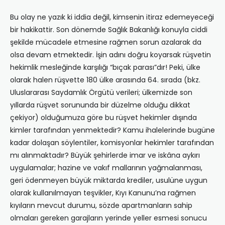
Bu olay ne yazık ki iddia değil, kimsenin itiraz edemeyeceği
bir hakikattir. Son dönemde Sağlık Bakanlığı konuyla ciddi
şekilde mücadele etmesine rağmen sorun azalarak da
olsa devam etmektedir. İşin adını doğru koyarsak rüşvetin
hekimlik mesleğinde karşılığı “bıçak parası”dır! Peki, ülke
olarak halen rüşvette 180 ülke arasında 64. sırada (bkz.
Uluslararası Saydamlık Örgütü verileri; ülkemizde son
yıllarda rüşvet sorununda bir düzelme olduğu dikkat
çekiyor) olduğumuza göre bu rüşvet hekimler dışında
kimler tarafından yenmektedir? Kamu ihalelerinde bugüne
kadar dolaşan söylentiler, komisyonlar hekimler tarafından
mı alınmaktadır? Büyük şehirlerde imar ve iskâna aykırı
uygulamalar; hazine ve vakıf mallarının yağmalanması,
geri ödenmeyen büyük miktarda krediler, usulüne uygun
olarak kullanılmayan teşvikler, Kıyı Kanunu’na rağmen
kıyıların mevcut durumu, sözde apartmanların sahip
olmaları gereken garajların yerinde yeller esmesi sonucu