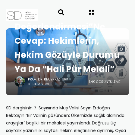
ANASAYFA
SAĞLIK POLITIKASI
SAYI 8
Bir Valinin “Hekim
Değerlendirmesi”Ne
Cevap: Hekimlerin,
Hekim Gözüyle Durumu
Ya Da “Hali Pür Melali”
PROF. DR. RECEP ÖZTÜRK
1,4K GÖRÜNTÜLEME
10 EKIM 2008
SD dergisinin 7. Sayısında Muş Valisi Sayın Erdoğan
Bektaş’ın “Bir Valinin gözünden: Ülkemizde sağlık alanında
arayışlar” başlıklı bir makalesi yayımlandı. Doğrusu üç
sayfalık yazının iki sayfası hekim eleştirisine ayrılmış. Oysa