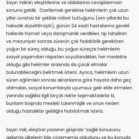
Sayın Valinin eleştirilerine ve iddialarına cevaplarımızın
sonuna geldik. Özetlemek gerekirse hekimlerin çok uzun
yıllar ücretsiz bir şekilde nöbet tuttuğunu (son yıllarda bu
haksızlık düzeltilmiştir), günün 24 saati hastalarına gerekli
hallerde hizmet veya danışmanlık verdikleri, tıp tahsilinin
ve mezuniyet sonrası sürecin çok fedakârlık gerektiren
yoğun bir süreç olduğu, bu yoğun süreçte hekimlerin
sosyal yaşamdan nispeten soyutlandıkları, her meslekte
olduğu gibi hekimler arasında da çürük elmalar
bulunabileceğini belirtmek isteriz. Ayrıca, hekimlerin uzun
süren eğitimleri sonrası akranlarına göre hayata daha geç
atılmaları, sosyal konumlarıyla uyumsuz gelir elde etmeleri
yanında sağlıkla ilgili birçok riskte taşımaktadırlar ki,
bunların başında mesleki tükenmişlik ve onun neden
olduğu hastalıklar geldiğini hatırlatmak isteriz.
Sayın Vali, eleştirel yazısının girişinde “sağlık konusunu
gelişmiş ülkelerin bile çözememiş olduğunu ve bu konuda