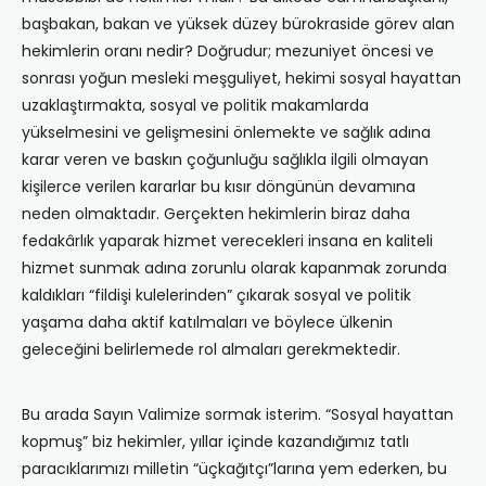
başbakan, bakan ve yüksek düzey bürokraside görev alan
hekimlerin oranı nedir? Doğrudur; mezuniyet öncesi ve
sonrası yoğun mesleki meşguliyet, hekimi sosyal hayattan
uzaklaştırmakta, sosyal ve politik makamlarda
yükselmesini ve gelişmesini önlemekte ve sağlık adına
karar veren ve baskın çoğunluğu sağlıkla ilgili olmayan
kişilerce verilen kararlar bu kısır döngünün devamına
neden olmaktadır. Gerçekten hekimlerin biraz daha
fedakârlık yaparak hizmet verecekleri insana en kaliteli
hizmet sunmak adına zorunlu olarak kapanmak zorunda
kaldıkları “fildişi kulelerinden” çıkarak sosyal ve politik
yaşama daha aktif katılmaları ve böylece ülkenin
geleceğini belirlemede rol almaları gerekmektedir.
Bu arada Sayın Valimize sormak isterim. “Sosyal hayattan
kopmuş” biz hekimler, yıllar içinde kazandığımız tatlı
paracıklarımızı milletin “üçkağıtçı”larına yem ederken, bu