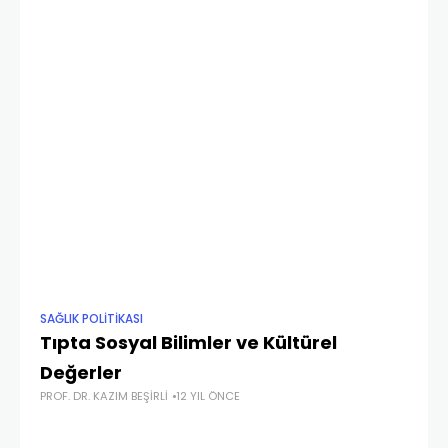
SAĞLIK POLITIKASI
SA
Tıpta Sosyal Bilimler ve Kültürel
De
PRO
Değerler
PROF. DR. KAZIM BEŞIRLI
12 YIL ÖNCE