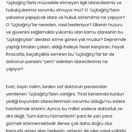
“üçkağıtçı”larla mücadele etmeyen ilgili idarecilerimiz ve
hukukçularımız sorumlu olmuyor mu? O “üçkağıtçı”ların
yakasına yapışacak idare ve hukuk sistemimiz ne yapıyor?
O “üçkağıtçı”lar nereden, nasıl besleniyor? Ülkenin huzuru
ve güvenini sağlamakla yükümlü olan kamu idaresinin bu
“üçkağıtçıları” derdest etme görevi yok mudur? Depremde
yaptığı binaları çöken, aldığı ihaleye fesat karıştıran, hayali
ihracatla, kaçakçılıkla semiren bu “üçkağıtçı”lar bir de
doktorun parasını “yem” ederken idarecilerimiz ne
yapıyor?
Evet, Sayın Valim; bırakın saf doktorun parasından
yemlenen “üçkağıtçı”ların varlığını, “Fırat kenarında kurdun
yediği koyundan idarecilerimizin sorumlu olduğu”nu sizlere
hatırlatmak isterim. Ayrıca, bu millet sadece doktorluk ve
dini değil, “tüm kamu hizmetlerini” para ile yan yana
görmek istememektedir dense çok daha doğru olur.
Kamuda görev alan herkesin, yetersiz de olsa yasal yollarla