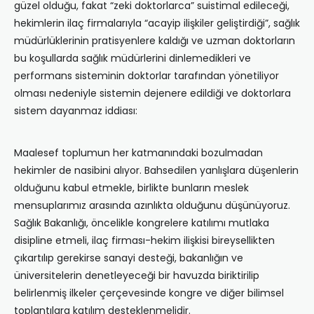
güzel olduğu, fakat “zeki doktorlarca” suistimal edileceği,
hekimlerin ilaç firmalarıyla “acayip ilişkiler geliştirdiği”, sağlık
müdürlüklerinin pratisyenlere kaldığı ve uzman doktorların
bu koşullarda sağlık müdürlerini dinlemedikleri ve
performans sisteminin doktorlar tarafından yönetiliyor
olması nedeniyle sistemin dejenere edildiği ve doktorlara
sistem dayanmaz iddiası:
Maalesef toplumun her katmanındaki bozulmadan
hekimler de nasibini alıyor. Bahsedilen yanlışlara düşenlerin
olduğunu kabul etmekle, birlikte bunların meslek
mensuplarımız arasında azınlıkta olduğunu düşünüyoruz.
Sağlık Bakanlığı, öncelikle kongrelere katılımı mutlaka
disipline etmeli, ilaç firması-hekim ilişkisi bireysellikten
çıkartılıp gerekirse sanayi desteği, bakanlığın ve
üniversitelerin denetleyeceği bir havuzda biriktirilip
belirlenmiş ilkeler çerçevesinde kongre ve diğer bilimsel
toplantılara katılım desteklenmelidir.