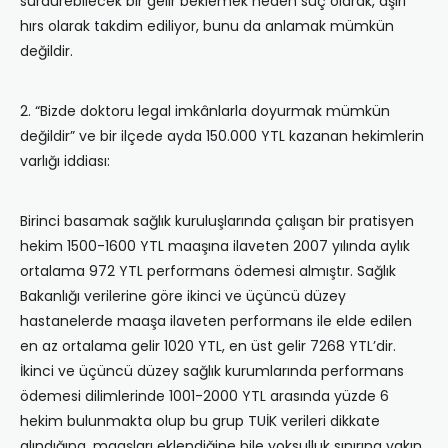
sürdürebilecek bir gelir beklemek neden suç olarak, aşırı
hırs olarak takdim ediliyor, bunu da anlamak mümkün
değildir.
2. “Bizde doktoru legal imkânlarla doyurmak mümkün
değildir” ve bir ilçede ayda 150.000 YTL kazanan hekimlerin
varlığı iddiası:
Birinci basamak sağlık kuruluşlarında çalışan bir pratisyen
hekim 1500-1600 YTL maaşına ilaveten 2007 yılında aylık
ortalama 972 YTL performans ödemesi almıştır. Sağlık
Bakanlığı verilerine göre ikinci ve üçüncü düzey
hastanelerde maaşa ilaveten performans ile elde edilen
en az ortalama gelir 1020 YTL, en üst gelir 7268 YTL’dir.
İkinci ve üçüncü düzey sağlık kurumlarında performans
ödemesi dilimlerinde 1001-2000 YTL arasında yüzde 6
hekim bulunmakta olup bu grup TUİK verileri dikkate
alındığına, maaşları eklendiğine bile yoksulluk sınırına yakın