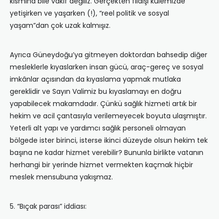
kısmına bile vakıf değiliz. Gerçekten fildişi kulemizde
yetişirken ve yaşarken (!), “reel politik ve sosyal
yaşam”dan çok uzak kalmışız.
Ayrıca Güneydoğu’ya gitmeyen doktordan bahsedip diğer
mesleklerle kıyaslarken insan gücü, araç-gereç ve sosyal
imkânlar açısından da kıyaslama yapmak mutlaka
gereklidir ve Sayın Valimiz bu kıyaslamayı en doğru
yapabilecek makamdadır. Çünkü sağlık hizmeti artık bir
hekim ve acil çantasıyla verilemeyecek boyuta ulaşmıştır.
Yeterli alt yapı ve yardımcı sağlık personeli olmayan
bölgede ister birinci, isterse ikinci düzeyde olsun hekim tek
başına ne kadar hizmet verebilir? Bununla birlikte vatanın
herhangi bir yerinde hizmet vermekten kaçmak hiçbir
meslek mensubuna yakışmaz.
5. “Bıçak parası” iddiası: