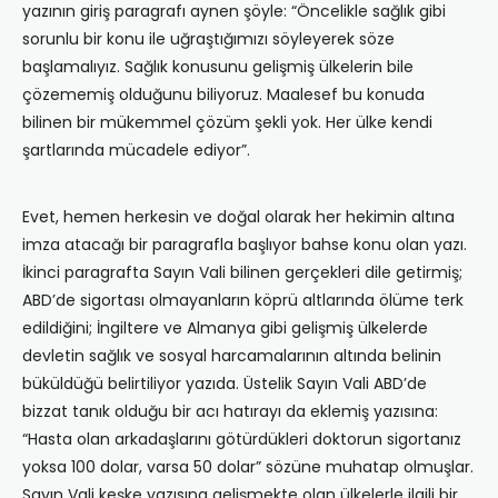
yazının giriş paragrafı aynen şöyle: “Öncelikle sağlık gibi
sorunlu bir konu ile uğraştığımızı söyleyerek söze
başlamalıyız. Sağlık konusunu gelişmiş ülkelerin bile
çözememiş olduğunu biliyoruz. Maalesef bu konuda
bilinen bir mükemmel çözüm şekli yok. Her ülke kendi
şartlarında mücadele ediyor”.
Evet, hemen herkesin ve doğal olarak her hekimin altına
imza atacağı bir paragrafla başlıyor bahse konu olan yazı.
İkinci paragrafta Sayın Vali bilinen gerçekleri dile getirmiş;
ABD’de sigortası olmayanların köprü altlarında ölüme terk
edildiğini; İngiltere ve Almanya gibi gelişmiş ülkelerde
devletin sağlık ve sosyal harcamalarının altında belinin
büküldüğü belirtiliyor yazıda. Üstelik Sayın Vali ABD’de
bizzat tanık olduğu bir acı hatırayı da eklemiş yazısına:
“Hasta olan arkadaşlarını götürdükleri doktorun sigortanız
yoksa 100 dolar, varsa 50 dolar” sözüne muhatap olmuşlar.
Sayın Vali keşke yazısına gelişmekte olan ülkelerle ilgili bir