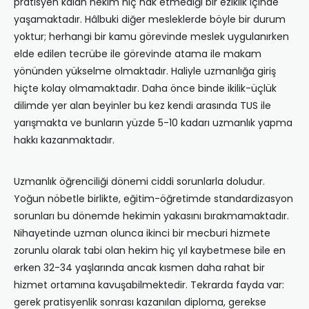
pratisyen kalan hekim hiç hak etmediği bir eziklik içinde
yaşamaktadır. Hâlbuki diğer mesleklerde böyle bir durum
yoktur; herhangi bir kamu görevinde meslek uygulanırken
elde edilen tecrübe ile görevinde atama ile makam
yönünden yükselme olmaktadır. Haliyle uzmanlığa giriş
hiçte kolay olmamaktadır. Daha önce binde ikilik-üçlük
dilimde yer alan beyinler bu kez kendi arasında TUS ile
yarışmakta ve bunların yüzde 5-10 kadarı uzmanlık yapma
hakkı kazanmaktadır.
Uzmanlık öğrenciliği dönemi ciddi sorunlarla doludur.
Yoğun nöbetle birlikte, eğitim-öğretimde standardizasyon
sorunları bu dönemde hekimin yakasını bırakmamaktadır.
Nihayetinde uzman olunca ikinci bir mecburi hizmete
zorunlu olarak tabi olan hekim hiç yıl kaybetmese bile en
erken 32-34 yaşlarında ancak kısmen daha rahat bir
hizmet ortamına kavuşabilmektedir. Tekrarda fayda var:
gerek pratisyenlik sonrası kazanılan diploma, gerekse