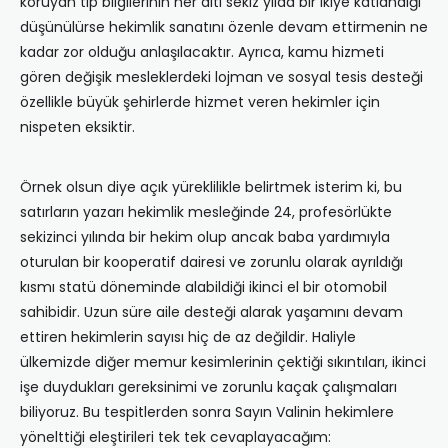
koruyan tıp bilgilerinin her altı sekiz yılda bir ikiye katlandığı
düşünülürse hekimlik sanatını özenle devam ettirmenin ne
kadar zor olduğu anlaşılacaktır. Ayrıca, kamu hizmeti
gören değişik mesleklerdeki lojman ve sosyal tesis desteği
özellikle büyük şehirlerde hizmet veren hekimler için
nispeten eksiktir.
Örnek olsun diye açık yüreklilikle belirtmek isterim ki, bu
satırların yazarı hekimlik mesleğinde 24, profesörlükte
sekizinci yılında bir hekim olup ancak baba yardımıyla
oturulan bir kooperatif dairesi ve zorunlu olarak ayrıldığı
kısmı statü döneminde alabildiği ikinci el bir otomobil
sahibidir. Uzun süre aile desteği alarak yaşamını devam
ettiren hekimlerin sayısı hiç de az değildir. Haliyle
ülkemizde diğer memur kesimlerinin çektiği sıkıntıları, ikinci
işe duydukları gereksinimi ve zorunlu kaçak çalışmaları
biliyoruz. Bu tespitlerden sonra Sayın Valinin hekimlere
yönelttiği eleştirileri tek tek cevaplayacağım: