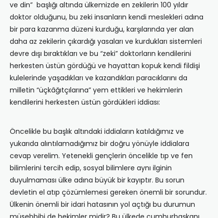
ve din” başlığı altında ülkemizde en zekilerin 100 yıldır
doktor olduğunu, bu zeki insanların kendi meslekleri adına
bir para kazanma düzeni kurduğu, karşılarında yer alan
daha az zekilerin çıkardığı yasaları ve kurdukları sistemleri
devre dışı bıraktıkları ve bu “zeki” doktorların kendilerini
herkesten üstün gördüğü ve hayattan kopuk kendi fildişi
kulelerinde yaşadıkları ve kazandıkları paracıklarını da
milletin “üçkâğıtçılarına” yem ettikleri ve hekimlerin
kendilerini herkesten üstün gördükleri iddiası:
Öncelikle bu başlık altındaki iddiaların katıldığımız ve
yukarıda alıntılamadığımız bir doğru yönüyle iddialara
cevap verelim. Yetenekli gençlerin öncelikle tıp ve fen
bilimlerini tercih edip, sosyal bilimlere aynı ilginin
duyulmaması ülke adına büyük bir kayıptır. Bu sorun
devletin el atıp çözümlemesi gereken önemli bir sorundur.
Ülkenin önemli bir idari hatasının yol açtığı bu durumun
müsebbibi de hekimler midir? Bu ülkede cumhurbaşkanı,