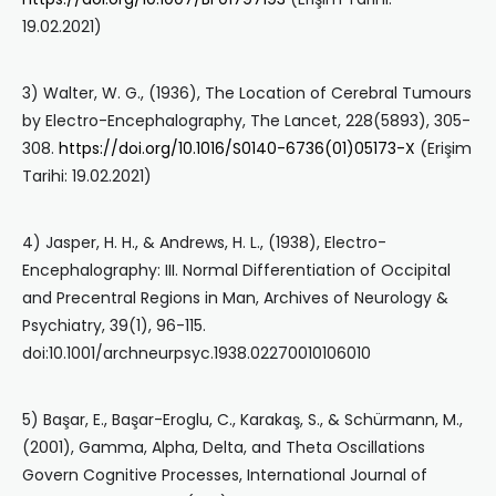
19.02.2021)
3) Walter, W. G., (1936), The Location of Cerebral Tumours
by Electro-Encephalography, The Lancet, 228(5893), 305-
308.
https://doi.org/10.1016/S0140-6736(01)05173-X
(Erişim
Tarihi: 19.02.2021)
4) Jasper, H. H., & Andrews, H. L., (1938), Electro-
Encephalography: III. Normal Differentiation of Occipital
and Precentral Regions in Man, Archives of Neurology &
Psychiatry, 39(1), 96-115.
doi:10.1001/archneurpsyc.1938.02270010106010
5) Başar, E., Başar-Eroglu, C., Karakaş, S., & Schürmann, M.,
(2001), Gamma, Alpha, Delta, and Theta Oscillations
Govern Cognitive Processes, International Journal of