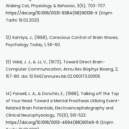
Waking Cat, Physiology & Behavior, 3(5), 703-707.
https://doi.org/10.1016/0031-9384(68)90139-X
(Erişim
Tarihi: 19.02.2021)
12) Kamiya, J., (1968), Conscious Control of Brain Waves,
Psychology Today, 1, 56-60.
13) Vidal, J. J., & JJ, V., (1973), Toward Direct Brain-
Computer Communication, Annu Rev Biophys Bioeng, 2,
157-80. doi: 10.1146/annurev.bb.02.060173.001105
14) Farwell, L. A., & Donchin, E., (1988), Talking off the Top
of Your Head: Toward a Mental Prosthesis Utilizing Event-
Related Brain Potentials, Electroencephalography and
Clinical Neurophysiology, 70(6), 510-523.
https://doi.org/10.1016/0013-4694(88)90149-6
(Erişim