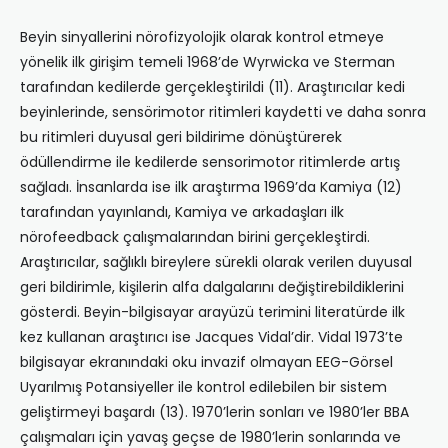
Beyin sinyallerini nörofizyolojik olarak kontrol etmeye
yönelik ilk girişim temeli 1968’de Wyrwicka ve Sterman
tarafından kedilerde gerçekleştirildi (11). Araştırıcılar kedi
beyinlerinde, sensörimotor ritimleri kaydetti ve daha sonra
bu ritimleri duyusal geri bildirime dönüştürerek
ödüllendirme ile kedilerde sensorimotor ritimlerde artış
sağladı. İnsanlarda ise ilk araştırma 1969’da Kamiya (12)
tarafından yayınlandı, Kamiya ve arkadaşları ilk
nörofeedback çalışmalarından birini gerçekleştirdi.
Araştırıcılar, sağlıklı bireylere sürekli olarak verilen duyusal
geri bildirimle, kişilerin alfa dalgalarını değiştirebildiklerini
gösterdi. Beyin-bilgisayar arayüzü terimini literatürde ilk
kez kullanan araştırıcı ise Jacques Vidal’dir. Vidal 1973’te
bilgisayar ekranındaki oku invazif olmayan EEG-Görsel
Uyarılmış Potansiyeller ile kontrol edilebilen bir sistem
geliştirmeyi başardı (13). 1970’lerin sonları ve 1980’ler BBA
çalışmaları için yavaş geçse de 1980’lerin sonlarında ve