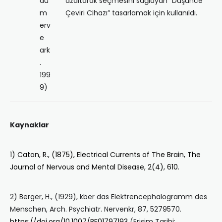
au
azaltarak seçmesini sağlayan “Düşünce
m
Çeviri Cihazı” tasarlamak için kullanıldı.
erv
e
ark
.
199
9)
Kaynaklar
1) Caton, R., (1875), Electrical Currents of The Brain, The
Journal of Nervous and Mental Disease, 2(4), 610.
2) Berger, H., (1929), kber das Elektrencephalogramm des
Menschen, Arch. Psychiatr. Nervenkr, 87, 5279570.
https://doi.org/10.1007/BF01797193
(Erişim Tarihi: