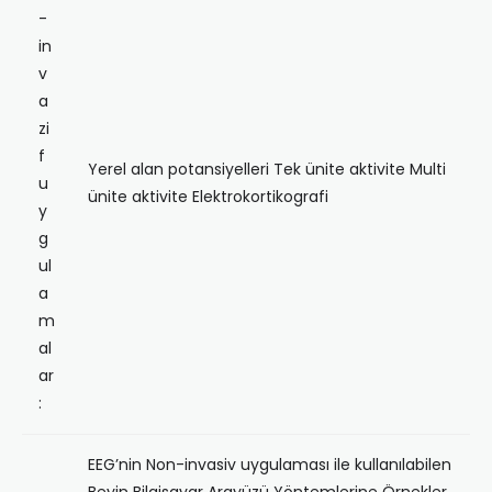
-
in
v
a
zi
f
Yerel alan potansiyelleri Tek ünite aktivite Multi
u
ünite aktivite Elektrokortikografi
y
g
ul
a
m
al
ar
:
EEG’nin Non-invasiv uygulaması ile kullanılabilen