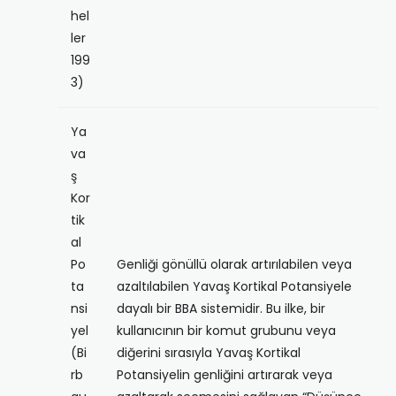
hel
ler
199
3)
Ya
va
ş
Kor
tik
al
Po
Genliği gönüllü olarak artırılabilen veya
ta
azaltılabilen Yavaş Kortikal Potansiyele
nsi
dayalı bir BBA sistemidir. Bu ilke, bir
yel
kullanıcının bir komut grubunu veya
(Bi
diğerini sırasıyla Yavaş Kortikal
rb
Potansiyelin genliğini artırarak veya