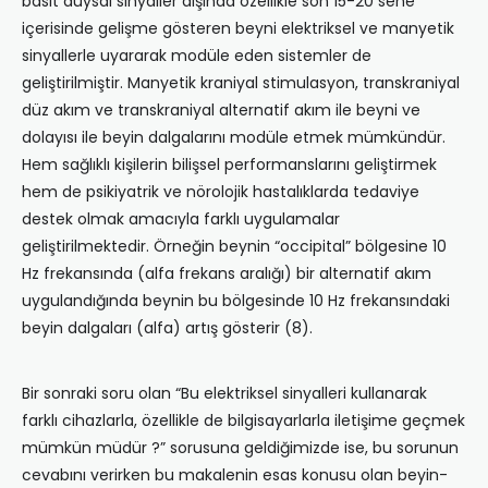
basit duysal sinyaller dışında özellikle son 15-20 sene
içerisinde gelişme gösteren beyni elektriksel ve manyetik
sinyallerle uyararak modüle eden sistemler de
geliştirilmiştir. Manyetik kraniyal stimulasyon, transkraniyal
düz akım ve transkraniyal alternatif akım ile beyni ve
dolayısı ile beyin dalgalarını modüle etmek mümkündür.
Hem sağlıklı kişilerin bilişsel performanslarını geliştirmek
hem de psikiyatrik ve nörolojik hastalıklarda tedaviye
destek olmak amacıyla farklı uygulamalar
geliştirilmektedir. Örneğin beynin “occipital” bölgesine 10
Hz frekansında (alfa frekans aralığı) bir alternatif akım
uygulandığında beynin bu bölgesinde 10 Hz frekansındaki
beyin dalgaları (alfa) artış gösterir (8).
Bir sonraki soru olan “Bu elektriksel sinyalleri kullanarak
farklı cihazlarla, özellikle de bilgisayarlarla iletişime geçmek
mümkün müdür ?” sorusuna geldiğimizde ise, bu sorunun
cevabını verirken bu makalenin esas konusu olan beyin-