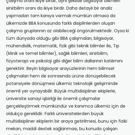
çalışma oranı ikiye birdir, aynı şekilde bilgisayar bilimleri
sinirbilim oranı da ikiye birdir. Daha detaylı bir analiz
yapmadan tam kanıya varmak mümkün olmasa da
ülkemizde BBA konusunda farklı disiplinlerden oluşan
çalışma gruplarının az olabileceği öngörülmektedir. Oysa ki
tüm dünyada olduğu gibi BBA çalışmaları, bilgisayar,
mühendislik, matematik, fizik gibi teknik bilimler ile, Tıp
(klinik ve temel bilimler), sağlık bilimleri, sinirbilim,
fizyoterapi ve psikoloji gibi diğer bilim dallarının katılımını
gerektirir. Beyin bilgisayar arayüzlerinin hem bilimsel
çalışmaları hem de sonrasında ürüne dönüşebilecek
potansiyele dönüşmesi ülkemiz teknolojik gelişiminde
önemli yer oynayabilir. Büyük multidisipliner ekiplerle,
üniversite sanayi işbirliği ile önemli çalışmalar
gerçekleştirmek mümkündür ve kanımca ülkemiz için de
oldukça gereklidir. Farklı üniversitelerden büyük
multidisipliner ekiplerin bir araya getirilmesi, bunu için fiziki
mekan, maddi destek sağlanması, bu konuda çalışan