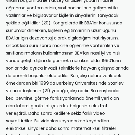
yılların başlarında ileri düzey analizler yapan makine
öğrenme yöntemlerinin, sınıflandırıcıların gelişmesi ile
yazılımlar ve bilgisayarlar kişilerin sinyallerini tanıyacak
şekilde eğitildiler (20). Kongrelerde ilk BBA’lar konusunda
sunumlar dinlerken, kişilerin eğitimlerinin uzunluğunu
BBA’lar için dezavantaj olarak algıladığımı hatırlıyorum,
ancak kısa süre sonra makine öğrenme yöntemleri ve
sınıflandırmaların kullanılmasının BBA’ları nasıl iyi ve hızlı
yönde geliştirdiğini de görmek mümkün oldu. 1990’ların
sonlarında, ayrıca invazif tekniklerle hayvan çalışmalarında
da önemli başarılar elde edildi. Bu çalışmalara verilecek
örneklerden biri 1999’da Berkeley üniversitesinde Stanley
ve arkadaşlarının (21) yaptığı çalışmadır. Bu araştırıcılar
kedi beynine, görme fonksiyonlarında önemli yeri olan
alan lateral genikülat çekirdek bölgesine elektrot
yerleştirdi. Daha sonra kedilere sekiz farklı video
seyrettirdiler. Bu videoları seyrederken kaydedilen
elektriksel sinyaller daha sonra matematiksel filtreler