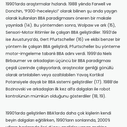
1990’larda araştırmalar hızlandı. 1988 yılında Farwell ve
Donchin, “P300-heceleyici” olarak bilinen şu anda yaygın
olarak kullanılan BBA paradigmasını öneren bir makale
yayınladı (14). Bu yöntemden sonra, Wolpaw ve ark (15),
Sensori-Motor Ritimler ile çalışan BBA geliştirdiler. 1993’de
ise Avusturya’da, Gert Pfurtscheller (16) ve ekibi benzer bir
yöntem ile çalışan BBA geliştirdi, Pfurtscheller bu yönteme
motor-imgeleme tabanlı BBA adını verdi. 1999’da Niels
Birbaumer ve arkadaşları üçüncü bir BBA paradigması
çeşidi üzerinde çalışıyorlardı, araştırıcılar genliği gönüllü
olarak artırılabilen veya azaltılabilen Yavaş Kortikal
Potansiyele dayalı bir BBA sistemi geliştirdiler (17). 1988’de
Bozinovski ve arkadaşları ilk kez alfa dalgaları ile robot
kontrolünün mümkün olduğunu gösterdiler (18, 19).
1990’larda geliştirilen BBA’larda daha çok kişilerin kendi
beyin dalgaları eğitilirken, 1990’ların sonlarında, 2000’li