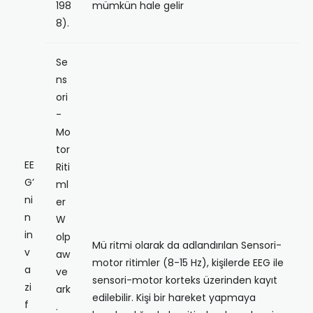
198
mümkün hale gelir
8).
Se
ns
ori
-
Mo
tor
EE
Riti
G’
ml
ni
er
n
W
in
olp
Mü ritmi olarak da adlandırılan Sensori-
v
aw
motor ritimler (8-15 Hz), kişilerde EEG ile
a
ve
sensori-motor korteks üzerinden kayıt
zi
ark
edilebilir. Kişi bir hareket yapmaya
f
.