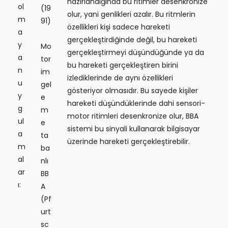
hazırlandığında bu ritimler desenkronize
ol
(19
olur, yani genlikleri azalır. Bu ritmlerin
m
91)
özellikleri kişi sadece hareketi
a
gerçekleştirdiğinde değil, bu hareketi
y
Mo
gerçekleştirmeyi düşündüğünde ya da
a
tor
bu hareketi gerçekleştiren birini
n
im
izlediklerinde de aynı özellikleri
u
gel
gösteriyor olmasıdır. Bu sayede kişiler
y
e
hareketi düşündüklerinde dahi sensori-
g
m
motor ritimleri desenkronize olur, BBA
ul
e
sistemi bu sinyali kullanarak bilgisayar
a
ta
üzerinde hareketi gerçekleştirebilir.
m
ba
al
nlı
ar
BB
ı:
A
(Pf
urt
sc