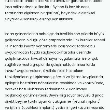
kullanılarak analiz edildi ve bu analizler görüntülerin tekrar
inşa edilmesinde kullanıldı. Böylece ilk kez bir canlı
tarafından algılanan bir görüntü, beyindeki elektriksel
sinyaller kullanılarak ekrana yansıtılabildi.
İnsan çalışmalarına bakıldığında özellikle son yıllarda büyük
gelişmelerin olduğu göze çarpmaktadır. Etik kurallar sebebi
ile insanda invazif yöntemlerle çalışmalar sadece bu
uygulamadan fayda sağlayacak hastalar üzerinde
çalışılmaktadır. İnvazif olmayan uygulamalar ise birçok
sağlıklı ve hasta grupları ile çalışılmaktadır. İnsanlarda
invazif uygulamaların, özellikle felçli hastaların
fonksiyonlarını geliştirmede, görme ve işitme kayıplarında,
epileptik hastaların nöbetlerinin tespitinde ve kontrolünde,
hareket bozukluklarının tedavisinde kullanılmaya
başlandığı görülmektedir. Beyin-bilgisayar arayüzü dışında,
direkt beyine takılmayan ancak görme (retinal implant)
ve işitme (cochlear implant) yetisinin geri kazanılmasında