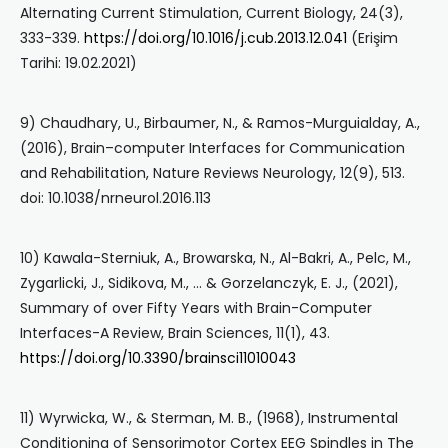
Alternating Current Stimulation, Current Biology, 24(3),
333-339.
https://doi.org/10.1016/j.cub.2013.12.041
(Erişim
Tarihi: 19.02.2021)
9) Chaudhary, U., Birbaumer, N., & Ramos-Murguialday, A.,
(2016), Brain–computer Interfaces for Communication
and Rehabilitation, Nature Reviews Neurology, 12(9), 513.
doi: 10.1038/nrneurol.2016.113
10) Kawala-Sterniuk, A., Browarska, N., Al-Bakri, A., Pelc, M.,
Zygarlicki, J., Sidikova, M., … & Gorzelanczyk, E. J., (2021),
Summary of over Fifty Years with Brain-Computer
Interfaces-A Review, Brain Sciences, 11(1), 43.
https://doi.org/10.3390/brainsci11010043
11) Wyrwicka, W., & Sterman, M. B., (1968), Instrumental
Conditioning of Sensorimotor Cortex EEG Spindles in The