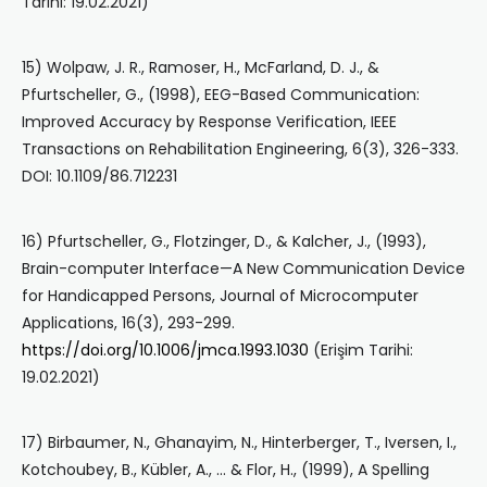
Tarihi: 19.02.2021)
15) Wolpaw, J. R., Ramoser, H., McFarland, D. J., &
Pfurtscheller, G., (1998), EEG-Based Communication:
Improved Accuracy by Response Verification, IEEE
Transactions on Rehabilitation Engineering, 6(3), 326-333.
DOI: 10.1109/86.712231
16) Pfurtscheller, G., Flotzinger, D., & Kalcher, J., (1993),
Brain-computer Interface—A New Communication Device
for Handicapped Persons, Journal of Microcomputer
Applications, 16(3), 293-299.
https://doi.org/10.1006/jmca.1993.1030
(Erişim Tarihi:
19.02.2021)
17) Birbaumer, N., Ghanayim, N., Hinterberger, T., Iversen, I.,
Kotchoubey, B., Kübler, A., … & Flor, H., (1999), A Spelling