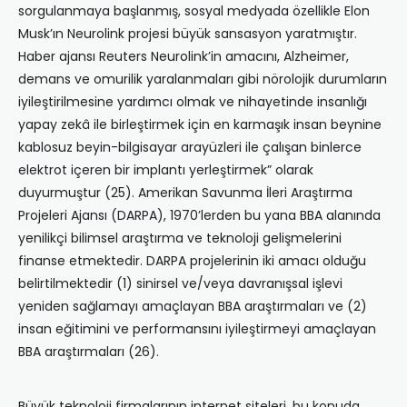
sorgulanmaya başlanmış, sosyal medyada özellikle Elon
Musk’ın Neurolink projesi büyük sansasyon yaratmıştır.
Haber ajansı Reuters Neurolink’in amacını, Alzheimer,
demans ve omurilik yaralanmaları gibi nörolojik durumların
iyileştirilmesine yardımcı olmak ve nihayetinde insanlığı
yapay zekâ ile birleştirmek için en karmaşık insan beynine
kablosuz beyin-bilgisayar arayüzleri ile çalışan binlerce
elektrot içeren bir implantı yerleştirmek” olarak
duyurmuştur (25). Amerikan Savunma İleri Araştırma
Projeleri Ajansı (DARPA), 1970’lerden bu yana BBA alanında
yenilikçi bilimsel araştırma ve teknoloji gelişmelerini
finanse etmektedir. DARPA projelerinin iki amacı olduğu
belirtilmektedir (1) sinirsel ve/veya davranışsal işlevi
yeniden sağlamayı amaçlayan BBA araştırmaları ve (2)
insan eğitimini ve performansını iyileştirmeyi amaçlayan
BBA araştırmaları (26).
Büyük teknoloji firmalarının internet siteleri, bu konuda