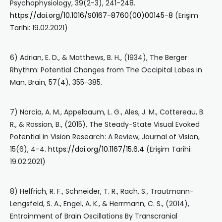
Psychophysiology, 39(2-3), 241-248.
https://doi.org/10.1016/S0167-8760(00)00145-8
(Erişim
Tarihi: 19.02.2021)
6) Adrian, E. D., & Matthews, B. H., (1934), The Berger
Rhythm: Potential Changes from The Occipital Lobes in
Man, Brain, 57(4), 355-385.
7) Norcia, A. M., Appelbaum, L. G., Ales, J. M., Cottereau, B.
R., & Rossion, B., (2015), The Steady-State Visual Evoked
Potential in Vision Research: A Review, Journal of Vision,
15(6), 4-4.
https://doi.org/10.1167/15.6.4
(Erişim Tarihi:
19.02.2021)
8) Helfrich, R. F., Schneider, T. R., Rach, S., Trautmann-
Lengsfeld, S. A., Engel, A. K., & Herrmann, C. S., (2014),
Entrainment of Brain Oscillations By Transcranial