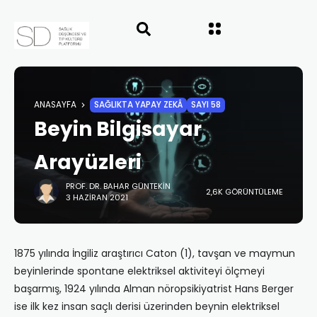
ANASAYFA
SAĞLIKTA YAPAY ZEKÂ
SAYI 58
Beyin Bilgisayar
Arayüzleri
PROF. DR. BAHAR GÜNTEKIN
2,6K GÖRÜNTÜLEME
3 HAZIRAN 2021
1875 yılında İngiliz araştırıcı Caton (1), tavşan ve maymun
beyinlerinde spontane elektriksel aktiviteyi ölçmeyi
başarmış, 1924 yılında Alman nöropsikiyatrist Hans Berger
ise ilk kez insan saçlı derisi üzerinden beynin elektriksel