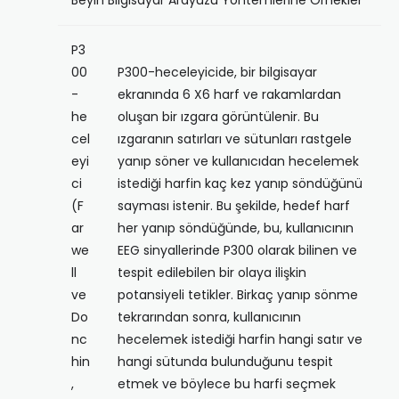
Beyin Bilgisayar Arayüzü Yöntemlerine Örnekler
P3
00
P300-heceleyicide, bir bilgisayar
-
ekranında 6 X6 harf ve rakamlardan
he
oluşan bir ızgara görüntülenir. Bu
cel
ızgaranın satırları ve sütunları rastgele
eyi
yanıp söner ve kullanıcıdan hecelemek
ci
istediği harfin kaç kez yanıp söndüğünü
(F
sayması istenir. Bu şekilde, hedef harf
ar
her yanıp söndüğünde, bu, kullanıcının
we
EEG sinyallerinde P300 olarak bilinen ve
ll
tespit edilebilen bir olaya ilişkin
ve
potansiyeli tetikler. Birkaç yanıp sönme
Do
tekrarından sonra, kullanıcının
nc
hecelemek istediği harfin hangi satır ve
hin
hangi sütunda bulunduğunu tespit
,
etmek ve böylece bu harfi seçmek