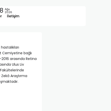
8
Ağu
2026
er
İletişim
hastalıkları
t Cemiyetine bağlı
-2016 arasında Retina
sında Ulus Liv
 Fakültelerinde
ay Zekâ Araştırma
ışmaktadır.