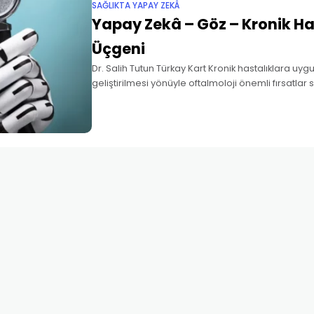
SAĞLIKTA YAPAY ZEKÂ
Yapay Zekâ – Göz – Kronik Ha
Üçgeni
Dr. Salih Tutun Türkay Kart Kronik hastalıklara uygu
geliştirilmesi yönüyle oftalmoloji önemli fırsatlar
retinopati kronik hastalıkların çok boyutlu, ilişkisel,
yaratıcı ve kişisel oluşunu en