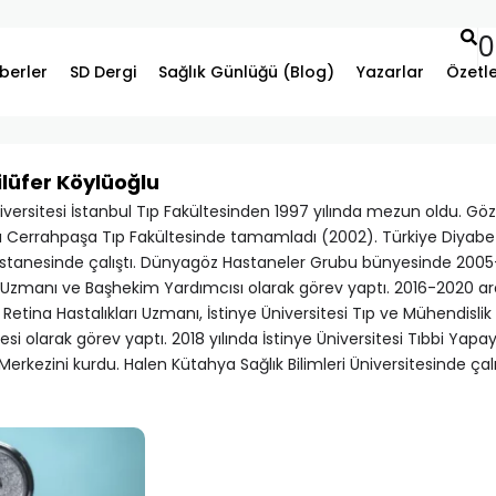
0
berler
SD Dergi
Sağlık Günlüğü (Blog)
Yazarlar
Özetl
ilüfer Köylüoğlu
iversitesi İstanbul Tıp Fakültesinden 1997 yılında mezun oldu. Göz 
ı Cerrahpaşa Tıp Fakültesinde tamamladı (2002). Türkiye Diyabe
stanesinde çalıştı. Dünyagöz Hastaneler Grubu bünyesinde 2005
ı Uzmanı ve Başhekim Yardımcısı olarak görev yaptı. 2016-2020 ara
 Retina Hastalıkları Uzmanı, İstinye Üniversitesi Tıp ve Mühendislik
si olarak görev yaptı. 2018 yılında İstinye Üniversitesi Tıbbi Yap
rkezini kurdu. Halen Kütahya Sağlık Bilimleri Üniversitesinde çal