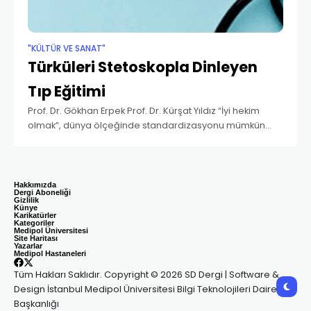
"KÜLTÜR VE SANAT"
Türküleri Stetoskopla Dinleyen
Tıp Eğitimi
Prof. Dr. Gökhan Erpek Prof. Dr. Kürşat Yıldız “İyi hekim
olmak”, dünya ölçeğinde standardizasyonu mümkün
olmayan, coğrafyalarla ve tarihi geçmişle, gelenek-
göreneklerle, yaşam ve yaşam ötesine ait inançlarla
özelleşen, öncelikleri bu
Hakkımızda
Dergi Aboneliği
Gizlilik
Künye
Karikatürler
Kategoriler
Medipol Üniversitesi
Site Haritası
Yazarlar
Medipol Hastaneleri
Tüm Hakları Saklıdır. Copyright © 2026 SD Dergi | Software &
Design İstanbul Medipol Üniversitesi Bilgi Teknolojileri Daire
Başkanlığı