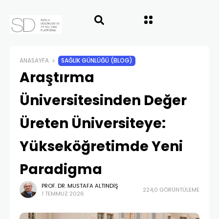
ANASAYFA
SAĞLIK GÜNLÜĞÜ (BLOG)
Araştırma
Üniversitesinden Değer
Üreten Üniversiteye:
Yükseköğretimde Yeni
Paradigma
PROF. DR. MUSTAFA ALTINDIŞ
224,0 GÖRÜNTÜLEME
1 TEMMUZ 2026