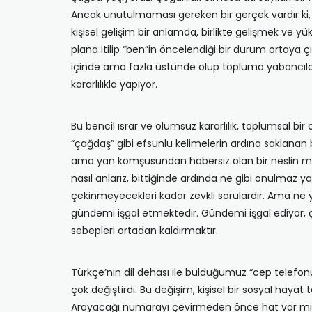
Ancak unutulmaması gereken bir gerçek vardır ki,
kişisel gelişim bir anlamda, birlikte gelişmek ve yü
plana itilip “ben”in öncelendiği bir durum ortaya ç
içinde ama fazla üstünde olup topluma yabancılaşmay
kararlılıkla yapıyor.
Bu bencil ısrar ve olumsuz kararlılık, toplumsal bi
“çağdaş” gibi efsunlu kelimelerin ardına saklanan ba
ama yan komşusundan habersiz olan bir neslin medy
nasıl anlarız, bittiğinde ardında ne gibi onulmaz ya
çekinmeyecekleri kadar zevkli sorulardır. Ama ne y
gündemi işgal etmektedir. Gündemi işgal ediyor, 
sebepleri ortadan kaldırmaktır.
Türkçe’nin dil dehası ile bulduğumuz “cep telefonu”
çok değiştirdi. Bu değişim, kişisel bir sosyal hayat 
Arayacağı numarayı çevirmeden önce hat var mı di