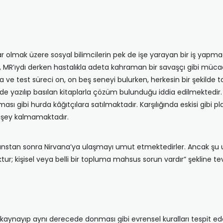
 olmak üzere sosyal bilimcilerin pek de işe yarayan bir iş yapmadık
i, MR’ıydı derken hastalıkla adeta kahraman bir savaşçı gibi müc
ma ve test süreci on, on beş seneyi bulurken, herkesin bir şekilde
nde yazılıp basılan kitaplarla çözüm bulunduğu iddia edilmektedir. Y
ılması gibi hurda kâğıtçılara satılmaktadır. Karşılığında eskisi g
ir şey kalmamaktadır.
ç seanstan sonra Nirvana’ya ulaşmayı umut etmektedirler. Ancak şu u
ktur; kişisel veya belli bir topluma mahsus sorun vardır” şekline tevi
kaynayıp aynı derecede donması gibi evrensel kuralları tespit ed