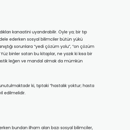
ları kanaatini uyandırabilir. Öyle ya; bir tıp
adele ederken sosyal bilimciler bütün yükü
 tanıştığı sorunlara “yedi çözüm yolu”, “on çözüm
üz binler satan bu kitaplar, ne yazık ki kısa bir
ibi plastik leğen ve mandal almak da mümkün
nutulmaktadır ki, tıptaki “hastalık yoktur; hasta
l edilmelidir.
erken bundan ilham alan bazı sosyal bilimciler,