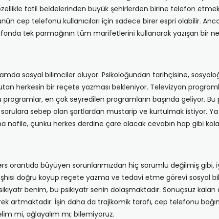
özellikle tatil beldelerinden büyük şehirlerden birine telefon etm
n cep telefonu kullanıcıları için sadece birer espri olabilir. A
elefonda tek parmağının tüm marifetlerini kullanarak yazışan bir
mda sosyal bilimciler oluyor. Psikoloğundan tarihçisine, sosyolo
 tutan herkesin bir reçete yazması bekleniyor. Televizyon program
u programlar, en çok seyredilen programların başında geliyor. Bu
i sorulara sebep olan şartlardan mustarip ve kurtulmak istiyor. Ya
ma nafile, çünkü herkes derdine çare olacak cevabın hap gibi kola
ers orantıda büyüyen sorunlarımızdan hiç sorumlu değilmiş gibi, iy
isi doğru koyup reçete yazma ve tedavi etme görevi sosyal bilim
iyatr benim, bu psikiyatr senin dolaşmaktadır. Sonuçsuz kalan di
rek artmaktadır. İşin daha da trajikomik tarafı, cep telefonu bağım
elim mi, ağlayalım mı; bilemiyoruz.