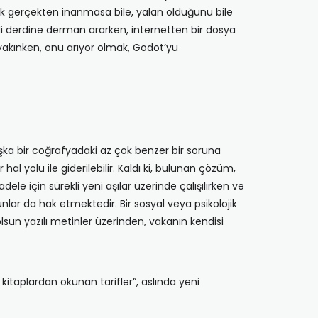
nlık gerçekten inanmasa bile, yalan olduğunu bile
i derdine derman ararken, internetten bir dosya
 yakınken, onu arıyor olmak, Godot’yu
aşka bir coğrafyadaki az çok benzer bir soruna
al yolu ile giderilebilir. Kaldı ki, bulunan çözüm,
 için sürekli yeni aşılar üzerinde çalışılırken ve
unlar da hak etmektedir. Bir sosyal veya psikolojik
sun yazılı metinler üzerinden, vakanın kendisi
 kitaplardan okunan tarifler”, aslında yeni