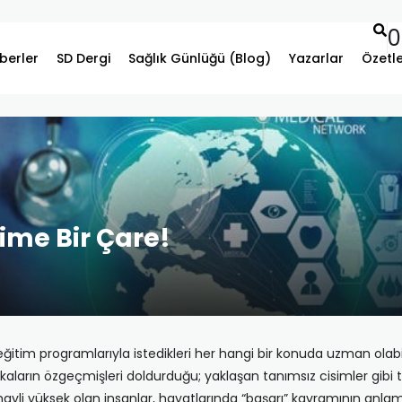
0
berler
SD Dergi
Sağlık Günlüğü (Blog)
Yazarlar
Özetl
me Bir Çare!
k eğitim programlarıyla istedikleri her hangi bir konuda uzman ola
rtifikaların özgeçmişleri doldurduğu; yaklaşan tanımsız cisimler gibi 
ayli yüksek olan insanlar, hayatlarında “başarı” kavramının anlamı