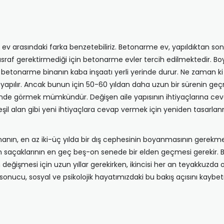
e ev arasındaki farka benzetebiliriz. Betonarme ev, yapıldıktan so
masraf gerektirmediği için betonarme evler tercih edilmektedir. 
tonarme binanın kaba inşaatı yerli yerinde durur. Ne zaman ki es
 yapılır. Ancak bunun için 50-60 yıldan daha uzun bir sürenin geç
inde görmek mümkündür. Değişen aile yapısının ihtiyaçlarına cev
eşil alan gibi yeni ihtiyaçlara cevap vermek için yeniden tasarla
nanın, en az iki-üç yılda bir dış cephesinin boyanmasının gerekme
açaklarının en geç beş-on senede bir elden geçmesi gerekir. Bu ik
inin değişmesi için uzun yıllar gerekirken, ikincisi her an teyakkuzda
onucu, sosyal ve psikolojik hayatımızdaki bu bakış açısını kaybet