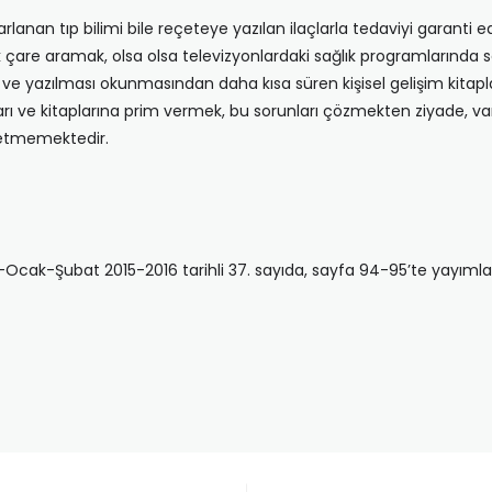
rlanan tıp bilimi bile reçeteye yazılan ilaçlarla tedaviyi garanti 
are aramak, olsa olsa televizyonlardaki sağlık programlarında 
ı ve yazılması okunmasından daha kısa süren kişisel gelişim kitap
ları ve kitaplarına prim vermek, bu sorunları çözmekten ziyade, var
 etmemektedir.
ık-Ocak-Şubat 2015-2016 tarihli 37. sayıda, sayfa 94-95’te yayımla