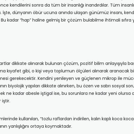
önce kendilerini sonra da tüm bir insanlığı inandırdılar. Tüm insa
. İşte, dünyanın öbür ucuna anında ulaşan günümüz insanı, kend
r. Bu kadar “hap” haline gelmiş bir çözüm bulabilme ihtimali sıfıra
artlar dikkate alınarak bulunan çözüm, pozitif bilim anlayışıyla b
 kıyafet gibi, o kişi veya toplumun ölçüleri alınarak aranacak bir h
i gerekecektir. Kendini yenileyen ve güçlenen mikrop ile mücadele
ın biyolojik yapıları dikkate alınırken, bu özen ve sabrı sosyal sor
ne kadar abesle iştigal ise, bu sorunlara ne kadar yeni olursa ol
ştir.
rinde kullanılan, “tozlu raflardan indirilen, kalın kaplı koca koca
ın yanlışlığını ortaya koymaktadır.