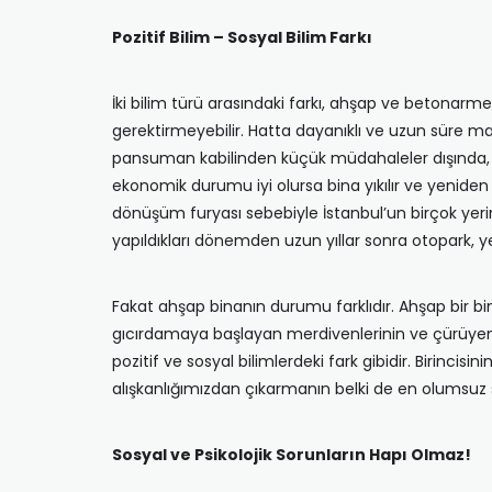
Pozitif Bilim – Sosyal Bilim Farkı
İki bilim türü arasındaki farkı, ahşap ve betonarm
gerektirmeyebilir. Hatta dayanıklı ve uzun süre 
pansuman kabilinden küçük müdahaleler dışında, be
ekonomik durumu iyi olursa bina yıkılır ve yeniden
dönüşüm furyası sebebiyle İstanbul’un birçok yer
yapıldıkları dönemden uzun yıllar sonra otopark, y
Fakat ahşap binanın durumu farklıdır. Ahşap bir bi
gıcırdamaya başlayan merdivenlerinin ve çürüyen s
pozitif ve sosyal bilimlerdeki fark gibidir. Birincis
alışkanlığımızdan çıkarmanın belki de en olumsuz s
Sosyal ve Psikolojik Sorunların Hapı Olmaz!