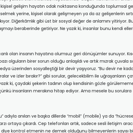
 kişisel gelişim hayatın odak noktasına konduğunda toplumsal gel
kselmek yerine, kişisel olarak gelişmeyen ya da az gelişenlerin sır
ıkıyor. Diğerkâmlık gibi üst bir sosyal değer de anlamını yitiriyor
ı beraberinde getiriyor. Ne yazık ki, insanlar bunu kendi elleriyl
r canlı olan insanın hayatına olumsuz geri dönüşümler sunuyor. Kıs
zı olguların birer sorun olduğu anlaşıldı ve artık mızrak çuvala sı
a üzerinden sosyalleştiği bir devir yaşıyoruz. “Bu devir ne kadar
ralar ve izler bırakır?” gibi sorular, gelecekbilim ile uğraşanların
azık ki, çaydaki şekerin tadının olup kendisinin gözle görülememe
çünkü insanların merakına hitap ediyor. Ama mesele bu sorulara 
 adıyla anılan ve başka dillerde “mobil” (mobile) ya da “hücresel”
tarzı ortaya çıkardı. Cep telefonları artık, sadece sesli iletişim ar
ye kontrol etmenin ne demek olduğunu bilmeyenlerin sayısı bir h