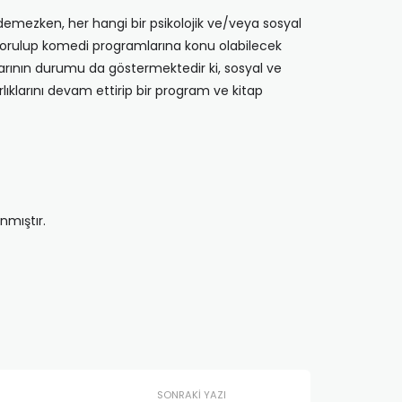
edemezken, her hangi bir psikolojik ve/veya sosyal
sorulup komedi programlarına konu olabilecek
larının durumu da göstermektedir ki, sosyal ve
lıklarını devam ettirip bir program ve kitap
nmıştır.
SONRAKI YAZI