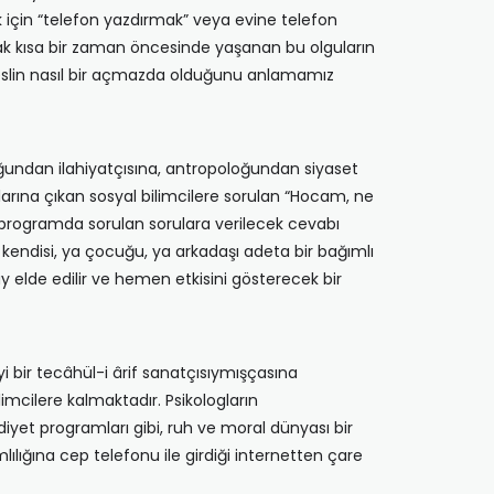
ek için “telefon yazdırmak” veya evine telefon
ncak kısa bir zaman öncesinde yaşanan bu olguların
 neslin nasıl bir açmazda olduğunu anlamamız
ğundan ilahiyatçısına, antropoloğundan siyaset
larına çıkan sosyal bilimcilere sorulan “Hocam, ne
 programda sorulan sorulara verilecek cevabı
 kendisi, ya çocuğu, ya arkadaşı adeta bir bağımlı
y elde edilir ve hemen etkisini gösterecek bir
i bir tecâhül-i ârif sanatçısıymışçasına
cilere kalmaktadır. Psikologların
yet programları gibi, ruh ve moral dünyası bir
lılığına cep telefonu ile girdiği internetten çare