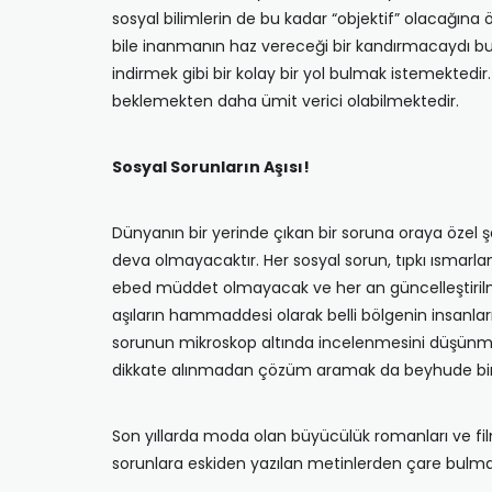
sosyal bilimlerin de bu kadar “objektif” olacağına 
bile inanmanın haz vereceği bir kandırmacaydı bu
indirmek gibi bir kolay bir yol bulmak istemektedi
beklemekten daha ümit verici olabilmektedir.
Sosyal Sorunların Aşısı!
Dünyanın bir yerinde çıkan bir soruna oraya özel ş
deva olmayacaktır. Her sosyal sorun, tıpkı ısmarlama
ebed müddet olmayacak ve her an güncelleştirilmes
aşıların hammaddesi olarak belli bölgenin insanların
sorunun mikroskop altında incelenmesini düşünmek 
dikkate alınmadan çözüm aramak da beyhude bir i
Son yıllarda moda olan büyücülük romanları ve filmle
sorunlara eskiden yazılan metinlerden çare bulman