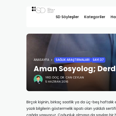
SD Söyleşiler
Kategoriler
Ha
ANASAYFA
SAĞLIK ARAŞTIRMALARI
SAYI 37
Aman Sosyolog; Derdi
YRD. DOÇ. DR. CAN CEYLAN
5 HAZIRAN 2016
Birçok kişinin, birkaç saatlik ya da üç-beş haftalı
yazılı bilgilerin göstermelik ispatı olan yaldızlı se
çağda yaşıyoruz. Çoğunluk olmasa da sayıları bir h