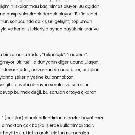
işimin ıskalanması kaçınılmaz oluyor. Bu açıdan
tına basıp yükselmek demek oluyor. “Biz”in ikinci
. Bunun sonucunda da kişisel gelişim, toplumun
e ve kendi istekleriyle ayrıca büyük bir ısrar ve
a bir zamana kadar, “teknolojik”, “modern”,
ğmıyor. Bir “tık” ile dünyanın diğer ucuna ulaşan,
 devam eder, ne zaman ve nasıl biter, bittiğini
 çaylarına şeker niyetine kullanmaktan
si gibi, cevabı olmayan sorular ve sorunlar
cevap bulmak değil, bu soruları ortaya çıkaran
 (cellular) olarak adlandırılan cihazlar hayatımızı
acı olmaktan çok başka işlerde kullanılmaktadır.
ayli fazla. Hatta artık telefon numaraları