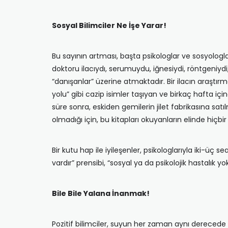
Sosyal Bilimciler Ne İşe Yarar!
Bu sayının artması, başta psikologlar ve sosyologlar
doktoru ilacıydı, serumuydu, iğnesiydi, röntgeniyd
“danışanlar” üzerine atmaktadır. Bir ilacın araştır
yolu” gibi cazip isimler taşıyan ve birkaç hafta içi
süre sonra, eskiden gemilerin jilet fabrikasına sat
olmadığı için, bu kitapları okuyanların elinde hiçb
Bir kutu hap ile iyileşenler, psikologlarıyla iki-ü
vardır” prensibi, “sosyal ya da psikolojik hastalık yo
Bile Bile Yalana İnanmak!
Pozitif bilimciler, suyun her zaman aynı derecede 