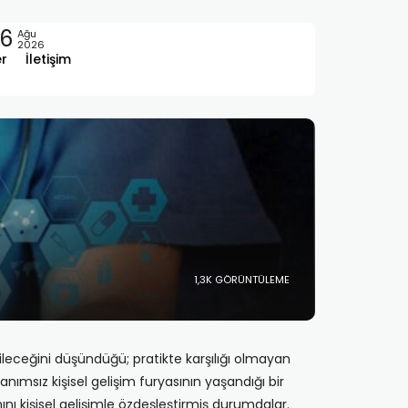
6
Ağu
2026
er
İletişim
1,3K GÖRÜNTÜLEME
bileceğini düşündüğü; pratikte karşılığı olmayan
tanımsız kişisel gelişim furyasının yaşandığı bir
nı kişisel gelişimle özdeşleştirmiş durumdalar.