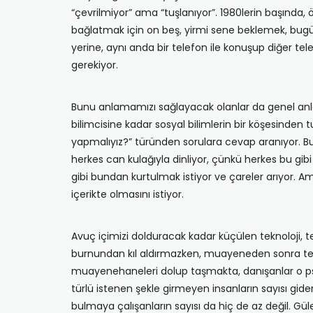
“çevrilmiyor” ama “tuşlanıyor”. 1980lerin başında, 
bağlatmak için on beş, yirmi sene beklemek, bugünü
yerine, aynı anda bir telefon ile konuşup diğer t
gerekiyor.
Bunu anlamamızı sağlayacak olanlar da genel anla
bilimcisine kadar sosyal bilimlerin bir köşesinden
yapmalıyız?” türünden sorulara cevap aranıyor. B
herkes can kulağıyla dinliyor, çünkü herkes bu gib
gibi bundan kurtulmak istiyor ve çareler arıyor. A
içerikte olmasını istiyor.
Avuç içimizi dolduracak kadar küçülen teknoloji, t
burnundan kıl aldırmazken, muayeneden sonra teşh
muayenehaneleri dolup taşmakta, danışanlar o psik
türlü istenen şekle girmeyen insanların sayısı gide
bulmaya çalışanların sayısı da hiç de az değil. Gül