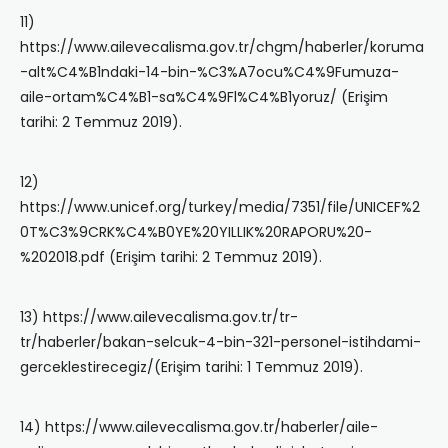
11)
https://www.ailevecalisma.gov.tr/chgm/haberler/koruma
-alt%C4%B1ndaki-14-bin-%C3%A7ocu%C4%9Fumuza-
aile-ortam%C4%B1-sa%C4%9Fl%C4%B1yoruz/ (Erişim
tarihi: 2 Temmuz 2019).
12)
https://www.unicef.org/turkey/media/7351/file/UNICEF%2
0T%C3%9CRK%C4%B0YE%20YILLIK%20RAPORU%20-
%202018.pdf (Erişim tarihi: 2 Temmuz 2019).
13) https://www.ailevecalisma.gov.tr/tr-
tr/haberler/bakan-selcuk-4-bin-321-personel-istihdami-
gerceklestirecegiz/(Erişim tarihi: 1 Temmuz 2019).
14) https://www.ailevecalisma.gov.tr/haberler/aile-