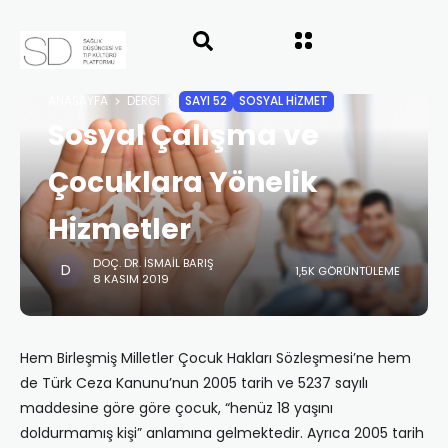
ANASAYFA
DERGI
SAYI 52
SOSYAL HİZMET
Sosyal Çalışma ve
Çocuklara Yönelik
Hizmetler
DOÇ. DR. İSMAIL BARIŞ
1,5K GÖRÜNTÜLEME
8 KASIM 2019
Hem Birleşmiş Milletler Çocuk Hakları Sözleşmesi’ne hem
de Türk Ceza Kanunu’nun 2005 tarih ve 5237 sayılı
maddesine göre göre çocuk, “henüz 18 yaşını
doldurmamış kişi” anlamına gelmektedir. Ayrıca 2005 tarih