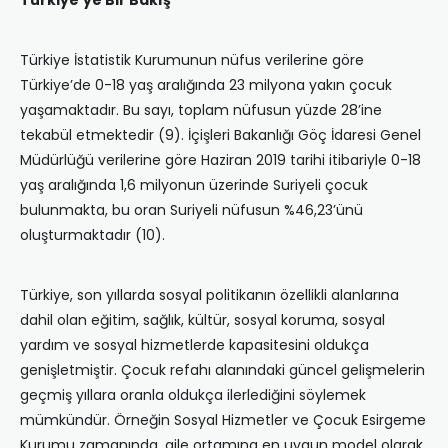
Türkiye’ye Bir Bakış
Türkiye İstatistik Kurumunun nüfus verilerine göre
Türkiye’de 0-18 yaş aralığında 23 milyona yakın çocuk
yaşamaktadır. Bu sayı, toplam nüfusun yüzde 28’ine
tekabül etmektedir (9). İçişleri Bakanlığı Göç İdaresi Genel
Müdürlüğü verilerine göre Haziran 2019 tarihi itibariyle 0-18
yaş aralığında 1,6 milyonun üzerinde Suriyeli çocuk
bulunmakta, bu oran Suriyeli nüfusun %46,23’ünü
oluşturmaktadır (10).
Türkiye, son yıllarda sosyal politikanın özellikli alanlarına
dahil olan eğitim, sağlık, kültür, sosyal koruma, sosyal
yardım ve sosyal hizmetlerde kapasitesini oldukça
genişletmiştir. Çocuk refahı alanındaki güncel gelişmelerin
geçmiş yıllara oranla oldukça ilerlediğini söylemek
mümkündür. Örneğin Sosyal Hizmetler ve Çocuk Esirgeme
Kurumu zamanında, aile ortamına en uygun model olarak,