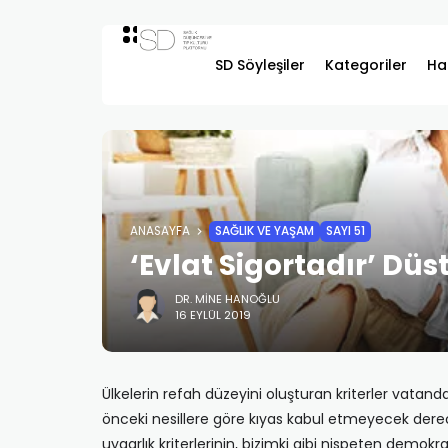
SD Söyleşiler
Kategoriler
Ha
ANASAYFA
SAĞLIK VE YAŞAM
SAYI 51
‘Evlat Sigortadır’ Dü
DR. MINE HANOĞLU
16 EYLÜL 2019
Ülkelerin refah düzeyini oluşturan kriterler vatan
önceki nesillere göre kıyas kabul etmeyecek derece
uygarlık kriterlerinin, bizimki gibi nispeten demok