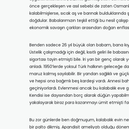
önce gerçekleşen ve asıl sebebi de zaten Osmanlı 
kalabilmişlerse, sıcak aş ve barınak bulduklarında 
doğdular. Babalarımızın teşkil ettiği bu nesil çalı
ekonomik savaşın çarkları arasından doğan enflasy
Benden sadece 26 yıl büyük olan babam, bana kıya
Üstelik çalışmadığı için değil, kısıtlı geliri ile b
sigortası tayin etmişti bile. İri yarı bir genç olar
anladı. 1950’lerde yoksul Türk halkının geleceğe da
maruz kalmış sayılabilir. Bir yandan sağlıklı ve g
ve hepsi ona bağımlı beş kardeşi vardı. Annesi bah
geçiniyorlardı. Evlenmesi ancak bu kalabalık eve
Kendisi ise dayısından borç alarak düğün yapabilmi
yakalayarak biraz para kazanmayı ümit etmişti fak
Bu zor günlerde ben doğmuşum, kalabalık evin n
bir palto dikmiş. Apandisit ameliyatı olduğu dö