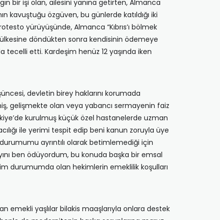
n bir işi olan, ailesini yanına getirten, Almanca
ın kavuştuğu özgüven, bu günlerde katıldığı iki
ni protesto yürüyüşünde, Almanca “Kıbrıs’ı bölmek
ve ülkesine döndükten sonra kendisinin ödemeye
a tecelli etti. Kardeşim henüz 12 yaşında iken
üşüncesi, devletin birey haklarını korumada
şmiş, gelişmekte olan veya yabancı sermayenin faiz
Türkiye’de kurulmuş küçük özel hastanelerde uzman
lığı ile yerimi tespit edip beni kanun zoruyla üye
durumumu ayrıntılı olarak betimlemediği için
 payını ben ödüyordum, bu konuda başka bir emsal
nim durumumda olan hekimlerin emeklilik koşulları
n emekli yaşlılar bilakis maaşlarıyla onlara destek