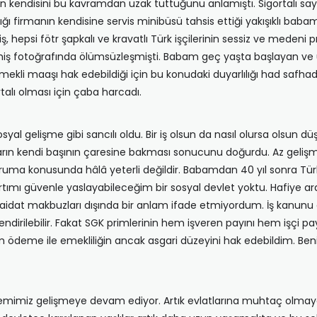
n kendisini bu kavramdan uzak tuttuğunu anlamıştı. Sigortalı saygı
ı firmanın kendisine servis minibüsü tahsis ettiği yakışıklı babam
rmiş, hepsi fötr şapkalı ve kravatlı Türk işçilerinin sessiz ve mede
çekilmiş fotoğrafında ölümsüzleşmişti. Babam geç yaşta başlayan 
emekli maaşı hak edebildiği için bu konudaki duyarlılığı had safhad
rtalı olması için çaba harcadı.
yal gelişme gibi sancılı oldu. Bir iş olsun da nasıl olursa olsun d
anların kendi başının çaresine bakması sonucunu doğurdu. Az geli
 koruma konusunda hâlâ yeterli değildir. Babamdan 40 yıl sonra 
mı güvenle yaslayabileceğim bir sosyal devlet yoktu. Hafiye aracı
idat makbuzları dışında bir anlam ifade etmiyordum. İş kanunu 
ndirilebilir. Fakat SGK primlerinin hem işveren payını hem işçi
m ödeme ile emekliliğin ancak asgari düzeyini hak edebildim. Be
stemimiz gelişmeye devam ediyor. Artık evlatlarına muhtaç olmaya