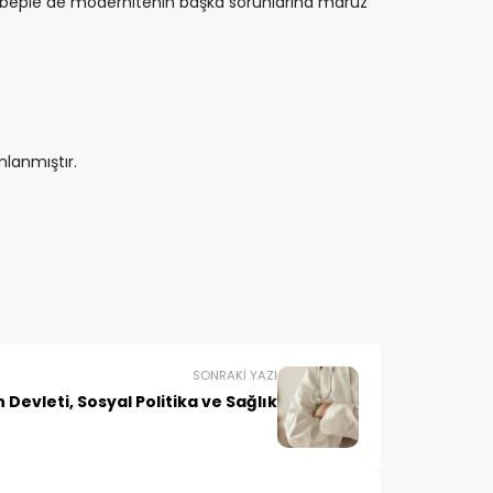
 sebeple de modernitenin başka sorunlarına maruz
mlanmıştır.
SONRAKI YAZI
 Devleti, Sosyal Politika ve Sağlık