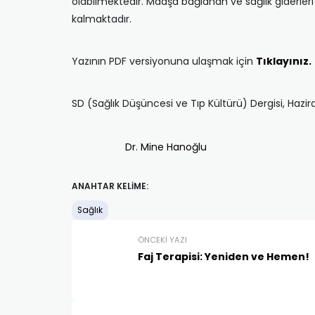
olabilmektedir. Maaşa bağlanan ve sağlık giderle
kalmaktadır.
Yazının PDF versiyonuna ulaşmak için
Tıklayınız.
SD (Sağlık Düşüncesi ve Tıp Kültürü) Dergisi, Hazi
Dr. Mine Hanoğlu
ANAHTAR KELIME:
Sağlık
ÖNCEKI YAZI
Faj Terapisi: Yeniden ve Hemen!