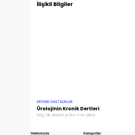
İlişikli Bilgiler
KRONİK HASTALIKLAR
Ürolojinin Kronik Dertleri
DOÇ. DR. BÜLENT ALTAY
7 YIL ÖNCE
Hakkımızda
Kategoriler