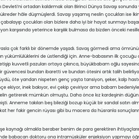
Devleti’ni ortadan kaldırmak olan Birinci Dünya Savaşı sonunda y
şükreder hâle düşmüşlerdi. Savaşı yaşamış neslin çocukları ise İki
şıp çabalayıp çocukları olan bizlere daha iyi bir hayat sunmayı başa
on karşısında yeterince karşılık bulmasa da bizden önceki nesill
sla çok farklı bir dönemde yaşadı. Savaş görmedi ama ömrünün ilk
abasının yükümlülüklerini de üstlendiği için. Anne-babasının ilk çocu
ak yetişip kuvvetli pazuları ortaya çıkınca, büyükbabam oğlu sayesi
ir güvencesi bundan ibaretti ve bundan ötesini artık talih belirliy
üçlüydü, öte yandan nispeten genç yaşta tansiyon, şeker, kalp has
çe ekiyor, inek bakıyor, evi çekip çeviriyor ama babam bedeniyle n
 gelin getirerek mümkün olmuştu. Daha önce kız kardeşinin düğün
şti. Anneme takılan beş bileziği bozup küçük bir sandal satın al
at her fakir gencin rüyası gibi bu macera da hüsranla sonuçlanmı
eşe kaynağı olmakla beraber benim de para gerektiren ihtiyaçl
nemde babacan doktoru ona intramüsküler enjeksiyon yapmayı öğr