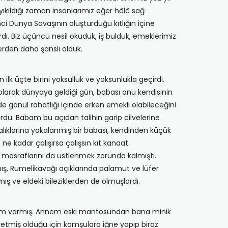
ıkıldığı zaman insanlarımız eğer hâlâ sağ
nci Dünya Savaşının oluşturduğu kıtlığın içine
rdı. Biz üçüncü nesil okuduk, iş bulduk, emeklerimiz
erden daha şanslı olduk.
 üçte birini yoksulluk ve yoksunlukla geçirdi.
ğu olarak dünyaya geldiği gün, babası onu kendisinin
nde gönül rahatlığı içinde erken emekli olabileceğini
ordu. Babam bu açıdan talihin garip cilvelerine
talıklarına yakalanmış bir babası, kendinden küçük
e kadar çalışırsa çalışsın kıt kanaat
 masraflarını da üstlenmek zorunda kalmıştı.
mış, Rumelikavağı açıklarında palamut ve lüfer
ş ve eldeki bileziklerden de olmuşlardı.
arım varmış. Annem eski mantosundan bana minik
etmiş olduğu için komşulara iğne yapıp biraz