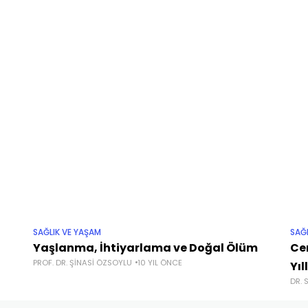
SAĞLIK VE YAŞAM
SAĞ
Yaşlanma, İhtiyarlama ve Doğal Ölüm
Ce
PROF. DR. ŞINASI ÖZSOYLU
10 YIL ÖNCE
Yıl
DR. 