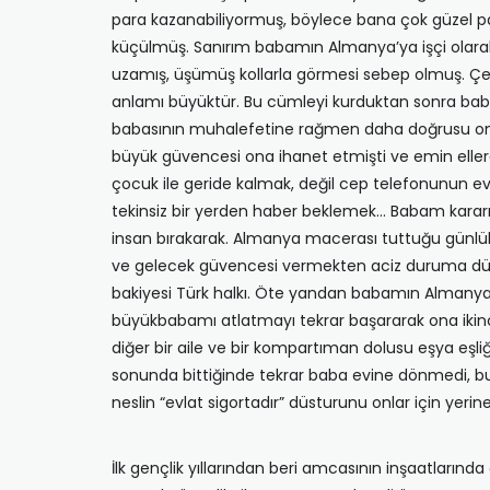
para kazanabiliyormuş, böylece bana çok güzel pati
küçülmüş. Sanırım babamın Almanya’ya işçi olarak
uzamış, üşümüş kollarla görmesi sebep olmuş. Çe
anlamı büyüktür. Bu cümleyi kurduktan sonra bab
babasının muhalefetine rağmen daha doğrusu onda
büyük güvencesi ona ihanet etmişti ve emin ellerd
çocuk ile geride kalmak, değil cep telefonunun e
tekinsiz bir yerden haber beklemek… Babam kararın
insan bırakarak. Almanya macerası tuttuğu günlük
ve gelecek güvencesi vermekten aciz duruma düşmü
bakiyesi Türk halkı. Öte yandan babamın Almanya
büyükbabamı atlatmayı tekrar başararak ona ikin
diğer bir aile ve bir kompartıman dolusu eşya eşli
sonunda bittiğinde tekrar baba evine dönmedi, bu
neslin “evlat sigortadır” düsturunu onlar için yerine
İlk gençlik yıllarından beri amcasının inşaatların