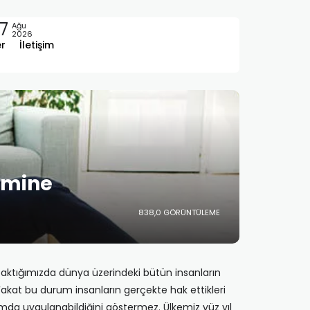
7
Ağu
2026
er
İletişim
temine
838,0 GÖRÜNTÜLEME
 baktığımızda dünya üzerindeki bütün insanların
 Fakat bu durum insanların gerçekte hak ettikleri
lamda uygulanabildiğini göstermez. Ülkemiz yüz yıl