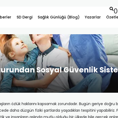
0
berler
SD Dergi
Sağlık Günlüğü (Blog)
Yazarlar
Özetl
sturundan Sosyal Güvenlik Sis
daşların özlük haklarını kapsamak zorundadır. Bugün geriye doğru
de daha düzgün fiziki şartlarda yaşadıkları tespitini yapabiliriz.
ratik ve insanların aslında mutlu olduğu bir ülkede bile gerçek an