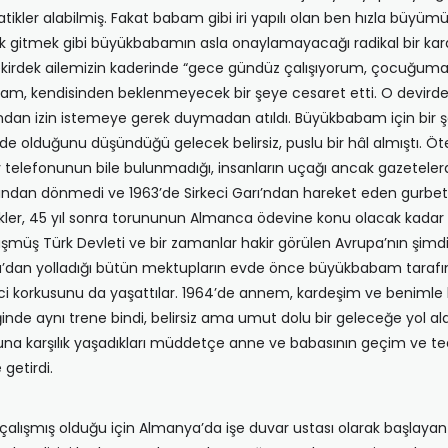
kler alabilmiş. Fakat babam gibi iri yapılı olan ben hızla büyümü
 gitmek gibi büyükbabamın asla onaylamayacağı radikal bir karar
kirdek ailemizin kaderinde “gece gündüz çalışıyorum, çocuğuma
am, kendisinden beklenmeyecek bir şeye cesaret etti. O devirde
n izin istemeye gerek duymadan atıldı. Büyükbabam için bir şok
e olduğunu düşündüğü gelecek belirsiz, puslu bir hâl almıştı. Öt
v telefonunun bile bulunmadığı, insanların uçağı ancak gazetele
dan dönmedi ve 1963’de Sirkeci Garı’ndan hareket eden gurbetçi t
ler, 45 yıl sonra torununun Almanca ödevine konu olacak kadar il
ş Türk Devleti ve bir zamanlar hakir görülen Avrupa’nın şimdi 
’dan yolladığı bütün mektupların evde önce büyükbabam tarafınd
ci korkusunu da yaşattılar. 1964’de annem, kardeşim ve benimle
ğinde aynı trene bindi, belirsiz ama umut dolu bir geleceğe yol a
na karşılık yaşadıkları müddetçe anne ve babasının geçim ve ted
 getirdi.
da çalışmış olduğu için Almanya’da işe duvar ustası olarak başla