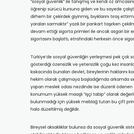
“sosyal güvenlik” ile tanışmış ve kendi öz amcasını
öğrenip sürücü kursuna giden ve bu sayede çalıştığ
dirhem bir çekirdek giyinmiş, bıyıklarını tıraş etti
yaraları sarmaktır” yazılı bir pankart taşırken 
devam ettiği sigorta primleri ile ancak asgari bir 
sigortasını başlattı, etrafındaki herkesin önce sigo
Türkiye’de sosyal güvenliğin yerleşmesi pek çok sos
gösterdiği özensizlik ve yetersizlik çoğu kez ins
kıskacında bunalan devlet, bireylerinin haklarını
hekim olarak çalışmaya başladığımda arkamda sırtı
yapan meslek odası nezdinde ise düzenli ödenen a
konumum yüksek maaşlı “işçi tabip” olarak değerle
bulunmadığı için yüksek meblağ tutan bu çift pri
hala düzeltilmiş değildir.
Bireysel aksaklıklar bulunsa da sosyal güvenlik si