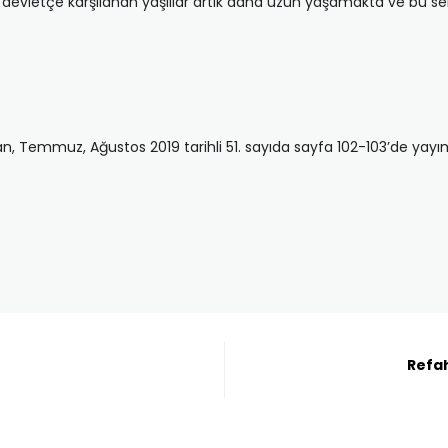
ri devletçe karşılanan yaşlılar artık daha uzun yaşamakta ve bu
ran, Temmuz, Ağustos 2019 tarihli 51. sayıda sayfa 102-103’de yayı
Refah