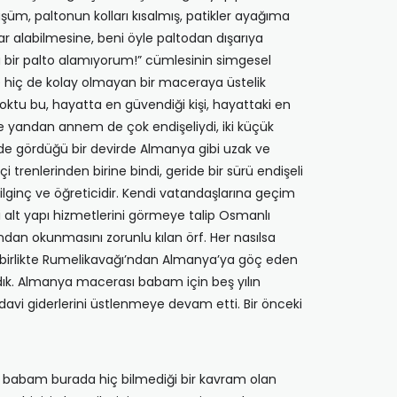
şüm, paltonun kolları kısalmış, patikler ayağıma
 alabilmesine, beni öyle paltodan dışarıya
 bir palto alamıyorum!” cümlesinin simgesel
 hiç de kolay olmayan bir maceraya üstelik
tu bu, hayatta en güvendiği kişi, hayattaki en
e yandan annem de çok endişeliydi, iki küçük
rde gördüğü bir devirde Almanya gibi uzak ve
renlerinden birine bindi, geride bir sürü endişeli
ginç ve öğreticidir. Kendi vatandaşlarına geçim
alt yapı hizmetlerini görmeye talip Osmanlı
an okunmasını zorunlu kılan örf. Her nasılsa
 birlikte Rumelikavağı’ndan Almanya’ya göç eden
ldık. Almanya macerası babam için beş yılın
avi giderlerini üstlenmeye devam etti. Bir önceki
yan babam burada hiç bilmediği bir kavram olan