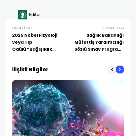
Editör
ÖNCEKI YAZI
SONRAKI YAZI
2025 Nobel Fizyoloji
Sağlık Bakanlığı
veya Tıp
Müfettiş Yardımcılığı
Ödülü “Bağışıklık
Sözlü Sınav Programı
Toleransı”na Işık Tutan
Yayımlandı
Keşif
İlişikli Bilgiler