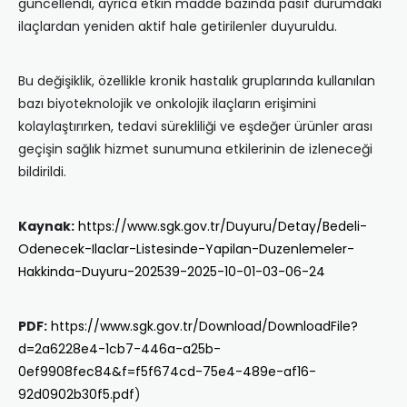
güncellendi, ayrıca etkin madde bazında pasif durumdaki
ilaçlardan yeniden aktif hale getirilenler duyuruldu.
Bu değişiklik, özellikle kronik hastalık gruplarında kullanılan
bazı biyoteknolojik ve onkolojik ilaçların erişimini
kolaylaştırırken, tedavi sürekliliği ve eşdeğer ürünler arası
geçişin sağlık hizmet sunumuna etkilerinin de izleneceği
bildirildi.
Kaynak:
https://www.sgk.gov.tr/Duyuru/Detay/Bedeli-
Odenecek-Ilaclar-Listesinde-Yapilan-Duzenlemeler-
Hakkinda-Duyuru-202539-2025-10-01-03-06-24
PDF:
https://www.sgk.gov.tr/Download/DownloadFile?
d=2a6228e4-1cb7-446a-a25b-
0ef9908fec84&f=f5f674cd-75e4-489e-af16-
92d0902b30f5.pdf
)