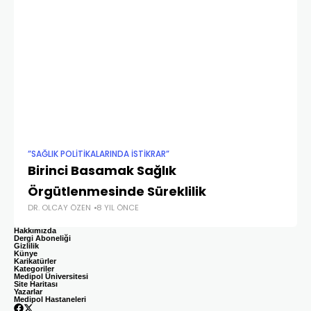
”SAĞLIK POLITIKALARINDA İSTIKRAR”
”SA
Birinci Basamak Sağlık
Sa
DR.
Örgütlenmesinde Süreklilik
DR. OLCAY ÖZEN
8 YIL ÖNCE
Hakkımızda
Dergi Aboneliği
Gizlilik
Künye
Karikatürler
Kategoriler
Medipol Üniversitesi
Site Haritası
Yazarlar
Medipol Hastaneleri