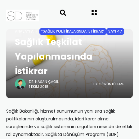
ANASAYFA
”SAĞLIK POLITIKALARINDA İSTIKRAR”
SAYI 47
Sağlık Teşkilat
Yapılanmasında
İstikrar
DR. HASAN ÇAĞIL
1,1K GÖRÜNTÜLEME
1 EKIM 2018
Sağlık Bakanlığı, hizmet sunumunun yanı sıra sağlık
politikalarının oluşturulmasında, idari karar alma
süreçlerinde ve sağlık sisteminin örgütlenmesinde de etkili
rol oynamaktadır. Sağlıkta Dönüşüm Programı (SDP)