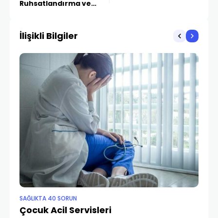
Ruhsatlandırma ve
Denetim
İlişikli Bilgiler
SAĞLIKTA 40 SORUN
SA
Çocuk Acil Servisleri
Ç