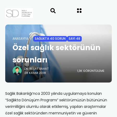
ANASAYFA
SAĞLIKTA 40 SORUN
SAYI 48
Özel sağlık sektörünün
sorunları
DR. REŞAT BAHAT
1,3K GÖRÜNTÜLEME
28 KASIM 2018
Sağlık Bakanlığı’nca 2003 yılında uygulamaya konulan
“Sağlıkta Dönüşüm Programı” sektörümüzün bütününün
verimliliğini olumlu olarak etkilemiş, yapılan araştırmalar
özel sağlık sektöründen memnuniyetin ve güvenin