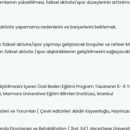
arının yükseltilmesi, fiziksel aktivite/spor düzeylerinin arttırılm
l aktivite yapamama nedenlerini ve bariyerlerini belirlemek,
 fiziksel aktivite/spor yapmayı geliştirecek broşürler ve rehber 
iksel aktivite /spor alışkanlıklarının geliştirilmesini sağlayacakt
liştirilmesini İçeren Özel Beden Eğitimi Program Tasarısının 5- 6
i, Marmara Üniversitesi Eğitim Bilimleri Enstitüsü, İstanbul.
tleri ve Yorumları ( Çeviri editörleri: Abidin Kayserlioğlu, Hayrin
arında Fizyoterapi ve Rehabilitation ( 2nd Ed.). Hacettepe Ünivers