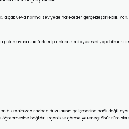
ntılı olarak bağdaştırılabilir.
sek, alçak veya normal seviyede hareketler gerçekleştirilebilir. Yön, h
elen uyarımları fark edip onların mukayesesini yapabilmesi ile ge
ken bu reaksiyon sadece duyularının gelişmesine bağlı değil, ayn
ı öğrenmesine bağlıdır. Ergenlikte görme yeteneği öbür tüm sist