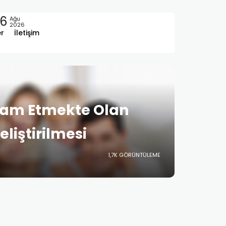
6
Ağu
2026
er
İletişim
vam Etmekte Olan
eliştirilmesi
1,7K GÖRÜNTÜLEME