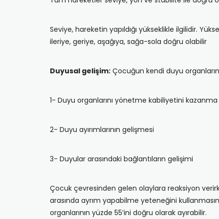
Tüm hareketler seviye, yön ve stabilite ile doğru ora
Seviye, hareketin yapıldığı yükseklikle ilgilidir. Yük
ileriye, geriye, aşağıya, sağa-sola doğru olabilir
Duyusal gelişim:
Çocuğun kendi duyu organlarına g
1- Duyu organlarını yönetme kabiliyetini kazanma
2- Duyu ayırımlarının gelişmesi
3- Duyular arasındaki bağlantıların gelişimi
Çocuk çevresinden gelen olaylara reaksiyon verir
arasında ayrım yapabilme yeteneğini kullanmasın
organlarının yüzde 55’ini doğru olarak ayırabilir.