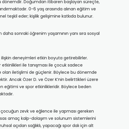
ğu dönemdir. Doğumdan itibaren başlayan süreçte,
azandırmaktadır. 0-6 yaş arasında alınan eğitim ve
 teşkil eder; kişilik gelişimine katkıda bulunur.
un daha sonraki öğrenim yaşamının yanı sıra sosyal
lişkin deneyimleri etkin boyuta getirebilirler.
tkinlikleri ile tanışması ile çocuk sadece
 olan iletişlimi de güçlenir. Böylece bu dönemde
tir. Ancak Özer D. ve Özer K’nin belirttikleri üzere
 eğitimi ve spor etkinlikleridir. Böylece beden
ktadır.
de çocuğun zevk ve eğlence ile yapması gereken
i esas amaç kalp-dolaşım ve solunum sistemlerini
uhsal açıdan sağlıklı, yapacağı spor dalı için alt