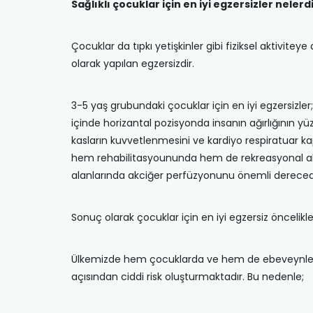
Sağlıklı çocuklar için en iyi egzersizler nelerd
Çocuklar da tıpkı yetişkinler gibi fiziksel aktivitey
olarak yapılan egzersizdir.
3-5 yaş grubundaki çocuklar için en iyi egzersizle
içinde horizantal pozisyonda insanın ağırlığının
kasların kuvvetlenmesini ve kardiyo respiratuar kapa
hem rehabilitasyoununda hem de rekreasyonal aktiv
alanlarında akciğer perfüzyonunu önemli derecede a
Sonuç olarak çocuklar için en iyi egzersiz öncelikle 
Ülkemizde hem çocuklarda ve hem de ebeveynlerinde
açısından ciddi risk oluşturmaktadır. Bu nedenle;