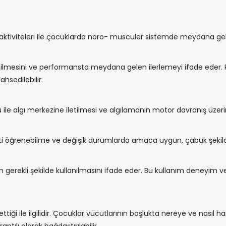
tiviteleri ile çocuklarda nöro- musculer sistemde meydana gele
nilmesini ve performansta meydana gelen ilerlemeyi ifade eder. 
sedilebilir.
u ile algı merkezine iletilmesi ve algılamanın motor davranış üzerin
ti öğrenebilme ve değişik durumlarda amaca uygun, çabuk şekild
n gerekli şekilde kullanılmasını ifade eder. Bu kullanım deneyim v
ği ile ilgilidir. Çocuklar vücutlarının boşlukta nereye ve nasıl ha