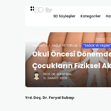
SD Söyleşiler
Kategoriler
Ha
ANASAYFA
SAĞLIK VE TOPLUM
"SAĞLIK VE YAŞAM"
Okul Öncesi Dönemde
Çocukların Fiziksel Akt
PROF. DR. SERAP İNAL
10 TEMMUZ 2008
Yrd. Doç. Dr. Feryal Subaşı