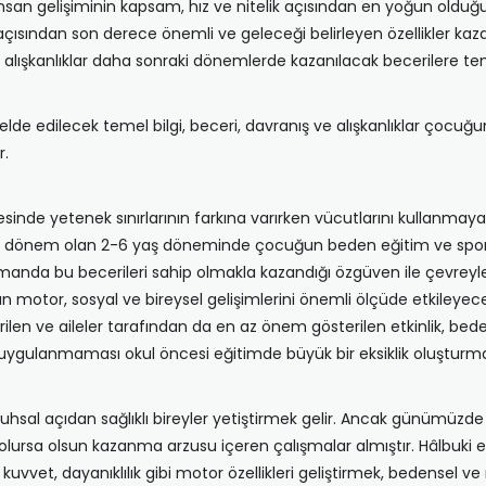
san gelişiminin kapsam, hız ve nitelik açısından en yoğun oldu
im açısından son derece önemli ve geleceği belirleyen özellikler k
k alışkanlıklar daha sonraki dönemlerde kazanılacak becerilere temel
e edilecek temel bilgi, beceri, davranış ve alışkanlıklar çocuğ
r.
inde yetenek sınırlarının farkına varırken vücutlarını kullanmaya i
diği dönem olan 2-6 yaş döneminde çocuğun beden eğitim ve spor e
manda bu becerileri sahip olmakla kazandığı özgüven ile çevreyle
n motor, sosyal ve bireysel gelişimlerini önemli ölçüde etkileyecek
len ve aileler tarafından da en az önem gösterilen etkinlik, beden
ıp uygulanmaması okul öncesi eğitimde büyük bir eksiklik oluşturma
ruhsal açıdan sağlıklı bireyler yetiştirmek gelir. Ancak günümüz
e olursa olsun kazanma arzusu içeren çalışmalar almıştır. Hâlbuk
uvvet, dayanıklılık gibi motor özellikleri geliştirmek, bedensel ve r