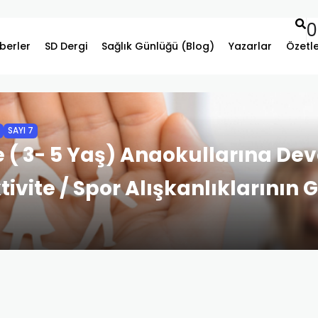
0
berler
SD Dergi
Sağlık Günlüğü (Blog)
Yazarlar
Özetl
SAYI 7
 ( 3- 5 Yaş) Anaokullarına De
ivite / Spor Alışkanlıklarının G