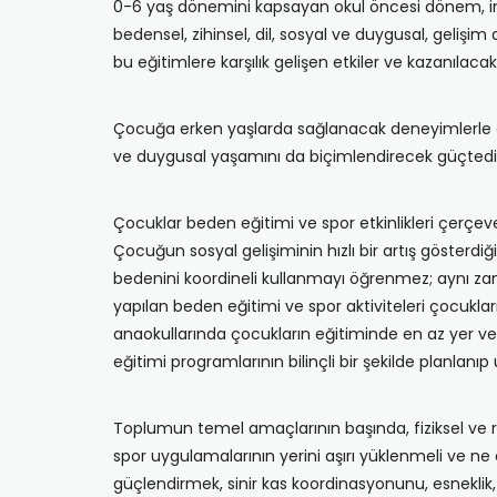
0-6 yaş dönemini kapsayan okul öncesi dönem, in
bedensel, zihinsel, dil, sosyal ve duygusal, geliş
bu eğitimlere karşılık gelişen etkiler ve kazanılaca
Çocuğa erken yaşlarda sağlanacak deneyimlerle eld
ve duygusal yaşamını da biçimlendirecek güçtedi
Çocuklar beden eğitimi ve spor etkinlikleri çerçeves
Çocuğun sosyal gelişiminin hızlı bir artış göster
bedenini koordineli kullanmayı öğrenmez; aynı za
yapılan beden eğitimi ve spor aktiviteleri çocukları
anaokullarında çocukların eğitiminde en az yer veri
eğitimi programlarının bilinçli bir şekilde planlan
Toplumun temel amaçlarının başında, fiziksel ve 
spor uygulamalarının yerini aşırı yüklenmeli ve n
güçlendirmek, sinir kas koordinasyonunu, esneklik, k