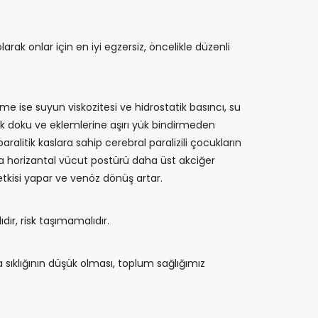
larak onlar için en iyi egzersiz, öncelikle düzenli
e ise suyun viskozitesi ve hidrostatik basıncı, su
k doku ve eklemlerine aşırı yük bindirmeden
ralitik kaslara sahip cerebral paralizili çocukların
ca horizantal vücut postürü daha üst akciğer
etkisi yapar ve venöz dönüş artar.
dır, risk taşımamalıdır.
sıklığının düşük olması, toplum sağlığımız