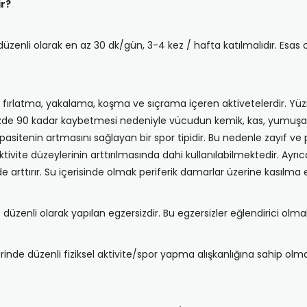
ir?
e düzenli olarak en az 30 dk/gün, 3-4 kez / hafta katılmalıdır. Esas o
r; fırlatma, yakalama, koşma ve sıçrama içeren aktivetelerdir. Yüzm
 yüzde 90 kadar kaybetmesi nedeniyle vücudun kemik, kas, yumuşa
sitenin artmasını sağlayan bir spor tipidir. Bu nedenle zayıf ve pa
ite düzeylerinin arttırılmasında dahi kullanılabilmektedir. Ayrı
rttırır. Su içerisinde olmak periferik damarlar üzerine kasılma 
düzenli olarak yapılan egzersizdir. Bu egzersizler eğlendirici olmalı
 düzenli fiziksel aktivite/spor yapma alışkanlığına sahip olma 