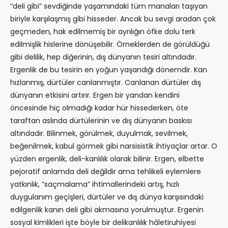
“deli gibi” sevdiğinde yaşamındaki tüm manaları taşıyan
biriyle karşılaşmış gibi hisseder. Ancak bu sevgi aradan çok
geçmeden, hak edilmemiş bir ayrılığın öfke dolu terk
edilmişlik hislerine dönüşebilir. Örneklerden de görüldüğü
gibi delilik, hep diğerinin, dış dünyanın tesiri altındadır.
Ergenlik de bu tesirin en yoğun yaşandığı dönemdir. Kan
hızlanmış, dürtüler canlanmıştır. Canlanan dürtüler dış
dünyanın etkisini artırır. Ergen bir yandan kendini
öncesinde hiç olmadığı kadar hür hissederken, öte
taraftan aslında dürtülerinin ve dış dünyanın baskısı
altındadır. Bilinmek, görülmek, duyulmak, sevilmek,
beğenilmek, kabul görmek gibi narsisistik ihtiyaçlar artar. O
yüzden ergenlik, deli-kanlılık olarak bilinir. Ergen, elbette
pejoratif anlamda deli değildir ama tehlikeli eylemlere
yatkınlık, “saçmalama” ihtimallerindeki artış, hızlı
duygulanım geçişleri, dürtüler ve dış dünya karşısındaki
edilgenlik kanın deli gibi akmasına yorulmuştur. Ergenin
sosyal kimlikleri işte böyle bir delikanlılık hâletiruhiyesi