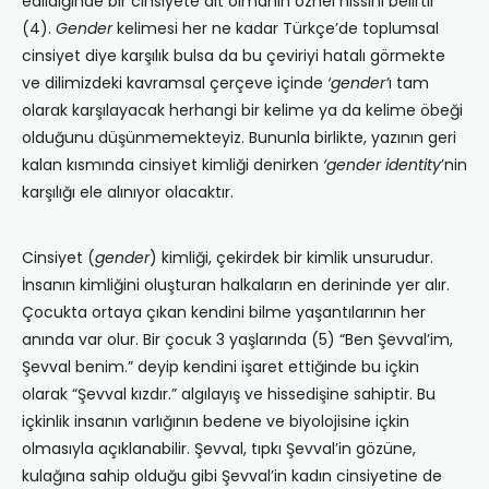
edildiğinde bir cinsiyete ait olmanın öznel hissini belirtir
(4).
Gender
kelimesi her ne kadar Türkçe’de toplumsal
cinsiyet diye karşılık bulsa da bu çeviriyi hatalı görmekte
ve dilimizdeki kavramsal çerçeve içinde
‘gender’
ı tam
olarak karşılayacak herhangi bir kelime ya da kelime öbeği
olduğunu düşünmemekteyiz. Bununla birlikte, yazının geri
kalan kısmında cinsiyet kimliği denirken
‘gender identity
’nin
karşılığı ele alınıyor olacaktır.
Cinsiyet (
gender
) kimliği, çekirdek bir kimlik unsurudur.
İnsanın kimliğini oluşturan halkaların en derininde yer alır.
Çocukta ortaya çıkan kendini bilme yaşantılarının her
anında var olur. Bir çocuk 3 yaşlarında (5) “Ben Şevval’im,
Şevval benim.” deyip kendini işaret ettiğinde bu içkin
olarak “Şevval kızdır.” algılayış ve hissedişine sahiptir. Bu
içkinlik insanın varlığının bedene ve biyolojisine içkin
olmasıyla açıklanabilir. Şevval, tıpkı Şevval’in gözüne,
kulağına sahip olduğu gibi Şevval’in kadın cinsiyetine de