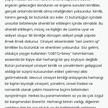
ergenin geleceğini donduran ve ergene sunulan kimlikler,
gerçek anlamda kimlik olma niteliğinden yoksundur. Kimlik,
tanımı gereği, bir bütünlük arz eder. O bütünlüğün içindeki
unsurlar birbirleriyle ahenkli bir etkileşim içinde olmalıdır. Bu
ahenkli etkileşim, mizaç ve kişiliğin de üzerine uyar ve
aidiyet oluşur. Bir kimliğe dönüşen aidiyet psişik yapıda
ilmek ilmek dokunur. Cinsiyet eksenindeki “seri üretim işi”
kimlikler bu bütünlük ve ahenkten yoksundur. Söz gelimi,
oldukça yaygın kullanılan “LGBTQ+birey” tanımlaması
esasında bir kişiye dair herhangi bir şey söylüyor değildir.
Bütün potansiyel cinsiyet kimlik ve yönelimlerin gelişigüzel
atıldığı bir sürpriz kutusundan etiket çekmeyi akla
getirmektedir. Mevcut cinsiyet kimliği anlayışında herhangi
bir kişinin biyolojik cinsiyeti, yönelimi, cinsel ifadesi ve
romantik olarak çekim hissetme biçimi birbirinden
ayrıştırılmıştır. Herkes bu parametrelerin az ya da çok özgül
bir karışımından ibarettir. Herhangi birinin varlığı, diğerinin
varlığına dair bir zorunluluk ya da belirlenimlik getirmez.