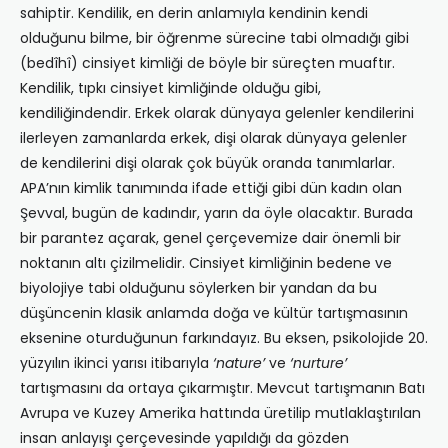
sahiptir. Kendilik, en derin anlamıyla kendinin kendi
olduğunu bilme, bir öğrenme sürecine tabi olmadığı gibi
(bedîhî) cinsiyet kimliği de böyle bir süreçten muaftır.
Kendilik, tıpkı cinsiyet kimliğinde olduğu gibi,
kendiliğindendir. Erkek olarak dünyaya gelenler kendilerini
ilerleyen zamanlarda erkek, dişi olarak dünyaya gelenler
de kendilerini dişi olarak çok büyük oranda tanımlarlar.
APA’nın kimlik tanımında ifade ettiği gibi dün kadın olan
Şevval, bugün de kadındır, yarın da öyle olacaktır. Burada
bir parantez açarak, genel çerçevemize dair önemli bir
noktanın altı çizilmelidir. Cinsiyet kimliğinin bedene ve
biyolojiye tabi olduğunu söylerken bir yandan da bu
düşüncenin klasik anlamda doğa ve kültür tartışmasının
eksenine oturduğunun farkındayız. Bu eksen, psikolojide 20.
yüzyılın ikinci yarısı itibarıyla
‘nature’
ve
‘nurture’
tartışmasını da ortaya çıkarmıştır. Mevcut tartışmanın Batı
Avrupa ve Kuzey Amerika hattında üretilip mutlaklaştırılan
insan anlayışı çerçevesinde yapıldığı da gözden