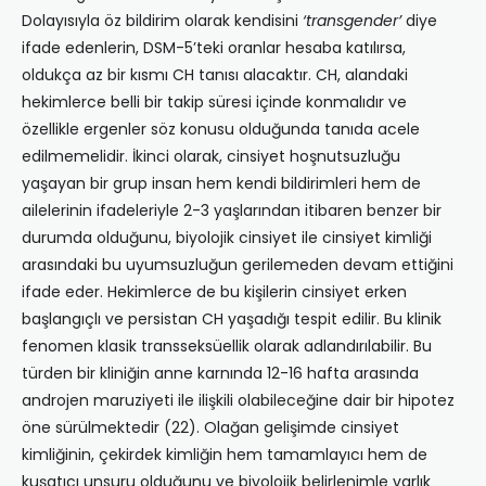
Dolayısıyla öz bildirim olarak kendisini
‘transgender’
diye
ifade edenlerin, DSM-5’teki oranlar hesaba katılırsa,
oldukça az bir kısmı CH tanısı alacaktır. CH, alandaki
hekimlerce belli bir takip süresi içinde konmalıdır ve
özellikle ergenler söz konusu olduğunda tanıda acele
edilmemelidir. İkinci olarak, cinsiyet hoşnutsuzluğu
yaşayan bir grup insan hem kendi bildirimleri hem de
ailelerinin ifadeleriyle 2-3 yaşlarından itibaren benzer bir
durumda olduğunu, biyolojik cinsiyet ile cinsiyet kimliği
arasındaki bu uyumsuzluğun gerilemeden devam ettiğini
ifade eder. Hekimlerce de bu kişilerin cinsiyet erken
başlangıçlı ve persistan CH yaşadığı tespit edilir. Bu klinik
fenomen klasik transseksüellik olarak adlandırılabilir. Bu
türden bir kliniğin anne karnında 12-16 hafta arasında
androjen maruziyeti ile ilişkili olabileceğine dair bir hipotez
öne sürülmektedir (22). Olağan gelişimde cinsiyet
kimliğinin, çekirdek kimliğin hem tamamlayıcı hem de
kuşatıcı unsuru olduğunu ve biyolojik belirlenimle varlık