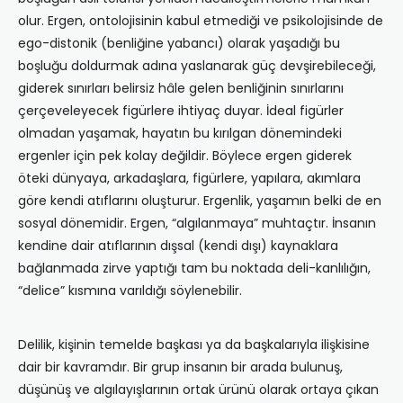
olur. Ergen, ontolojisinin kabul etmediği ve psikolojisinde de
ego-distonik (benliğine yabancı) olarak yaşadığı bu
boşluğu doldurmak adına yaslanarak güç devşirebileceği,
giderek sınırları belirsiz hâle gelen benliğinin sınırlarını
çerçeveleyecek figürlere ihtiyaç duyar. İdeal figürler
olmadan yaşamak, hayatın bu kırılgan dönemindeki
ergenler için pek kolay değildir. Böylece ergen giderek
öteki dünyaya, arkadaşlara, figürlere, yapılara, akımlara
göre kendi atıflarını oluşturur. Ergenlik, yaşamın belki de en
sosyal dönemidir. Ergen, “algılanmaya” muhtaçtır. İnsanın
kendine dair atıflarının dışsal (kendi dışı) kaynaklara
bağlanmada zirve yaptığı tam bu noktada deli-kanlılığın,
“delice” kısmına varıldığı söylenebilir.
Delilik, kişinin temelde başkası ya da başkalarıyla ilişkisine
dair bir kavramdır. Bir grup insanın bir arada bulunuş,
düşünüş ve algılayışlarının ortak ürünü olarak ortaya çıkan