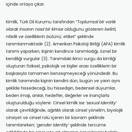
içinde ortaya çıkar.
Kimlik, Türk Dil Kurumu tarafından “
Toplumsal bir varlık
olarak insanın nasıl bir kimse olduğunu gösteren belirti,
nitelik ve özelliklerin bütünü; etiket
” şeklinde
tanımlanmaktadır (2). Amerikan Psikoloji Birliği (APA) kimlik
tanımı yaparken, kişinin kendince tanımladığı, öznel bir
kendiliği vurgular (3). Tanımdaki ikinci vurgu da kimliği
oluşturan fiziksel, psikolojik ve kişiler arası özelliklerin bir
başkasıyla tamamen benzeşmeyeceği yönündedir. Bu
kimlik tanımında kişinin kendini dün, bugün ve yarın aynı
şekilde hissedeceği, bu hissedişin, bedensel duyumlar,
beden imajı, anılar, hedefler, değerler ve inançlarla
oluşturulduğu söylenir. Cinsel kimlik ise
‘sexual identity’
olarak çevrildiğinde, ağırlıklı olarak cinsel yönelim, biyolojik
cinsiyet ve cinsel rolü içeren bir kavram şeklinde
tanımlanırken;
‘gender identity’
şeklinde tercüme