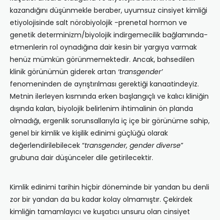
kazandığını düşünmekle beraber, uyumsuz cinsiyet kimliği
etiyolojisinde salt nörobiyolojik -prenetal hormon ve
genetik determinizm/biyolojik indirgemecilik bağlamında-
etmenlerin rol oynadığına dair kesin bir yargıya varmak
henüz mümkün görünmemektedir. Ancak, bahsedilen
klinik görünümün giderek artan
‘transgender’
fenomeninden de ayrıştırılması gerektiği kanaatindeyiz.
Metnin ilerleyen kısmında erken başlangıçlı ve kalıcı kliniğin
dışında kalan, biyolojik belirlenim ihtimalinin ön planda
olmadığı, ergenlik sorunsallarıyla iç içe bir görünüme sahip,
genel bir kimlik ve kişilik edinimi güçlüğü olarak
değerlendirilebilecek “
transgender, gender diverse
”
grubuna dair düşünceler dile getirilecektir.
Kimlik edinimi tarihin hiçbir döneminde bir yandan bu denli
zor bir yandan da bu kadar kolay olmamıştır. Çekirdek
kimliğin tamamlayıcı ve kuşatıcı unsuru olan cinsiyet