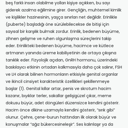
beş farklı insan olabilme yolları kişiye açıkken, bu sayı
giderek azalma eğilimine girer. Gençliğin, muhtemel kimlik
ve kişilikler hazinesinin, yaşça sınırları net değildir. Erinlikle
(puberte) başladığı öne sürülebilecekse de bitişi için
sayısal bir karşılık bulmak zordur. Erinlik, bedenen büyüme,
zihnen gelişme ve ruhen olgunlaşma süreçlerini takip
eder. Erinlikteki bedenen büyüme, hacimce ve kütlece
artmanın yanında üreme kabiliyetinin de ortaya çıkışına
tanıklık eder. Fizyolojik açıdan, GnRH hormonu, üzerindeki
baskılayıcı etkinin ortadan kalkmasıyla daha çok salınır, FSH
ve LH olarak bilinen hormonların etkisiyle genital organlar
ve ikincil cinsiyet karakteristik özellikleri şekillenmeye
başlar (1). Genital kıllar artar, penis ve skrotum hacim
kazanır, bıyıklar terler, sakallar gelişigüzel çıkar, meme
dokusu büyür, adet döngüleri düzensizce kendini gösterir.
Hacim önce dikine uzamayla kendini gösterir, “sırık gibi”
olunur. Çehre, çene-burun hattından ilk olarak büyür ve
konuşmalar “ağız bükercesineleşir”. Ses kalınlaşır ya da