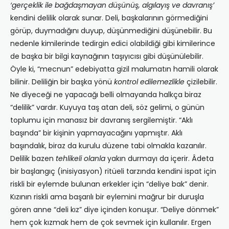
‘gerçeklik ile bağdaşmayan düşünüş, algılayış ve davranış’
kendini delilik olarak sunar. Deli, başkalarının görmediğini
görüp, duymadığını duyup, düşünmediğini düşünebilir. Bu
nedenle kimilerinde tedirgin edici olabildiği gibi kimilerince
de başka bir bilgi kaynağının taşıyıcısı gibi düşünülebilir.
Öyle ki, “mecnun” edebiyatta gizil malumatın hamili olarak
bilinir. Deliliğin bir başka yönü
kontrol edilemezlikle
çizilebilir.
Ne diyeceği ne yapacağı belli olmayanda halkça biraz
“delilik” vardır. Kuyuya taş atan deli, söz gelimi, o günün
toplumu için manasız bir davranış sergilemiştir. “Aklı
başında” bir kişinin yapmayacağını yapmıştır. Aklı
başındalık, biraz da kurulu düzene tabi olmakla kazanılır.
Delilik bazen
tehlikeli olanla
yakın durmayı da içerir. Âdeta
bir başlangıç (inisiyasyon) ritüeli tarzında kendini ispat için
riskli bir eylemde bulunan erkekler için “deliye bak” denir.
Kızının riskli ama başarılı bir eylemini mağrur bir duruşla
gören anne “deli kız” diye içinden konuşur. “Deliye dönmek”
hem çok kızmak hem de çok sevmek için kullanılır. Ergen