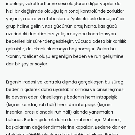
inceleşir, vokal kortlar ve sesi oluşturan diğer yapılar da
hızlı bir değişimde olduğu için tonaj kontrolünde zorluklar
yaşanır, metro ve otobüslerde “yüksek sesle konuşan” bir
grup hâline gelinir. Kas gücünün artış hızına, kas gücü
üzerindeki denetim hızı yetişemeyince koordinasyon
becerileri bir süre “dengesizleşir”. Vücuda âdeta bir kanlılık
gelmiştir, deli-kanlı olunmaya başlanmıştır. Gelen bu
“kanın”, “delice” oluşu ergenliğin beden ve ruh gelişimine
dair bir şeyler söyler.
Ergenin iradesi ve kontrolü dışında gerçekleşen bu süreç
bedenin giderek daha uyarılabilir olması ve cinselleşmesi
ile devam eder. Cinselleşmiş bedenin hem intrapsişik
(kişinin kendi iç ruh hâli) hem de interpsişik (kişinin
insanlar-arası alandaki ruh hâli) alanda yansımaları
bulunur. Beden giderek daha da mahremleşir. Mahrem,
başkalarının değerlendirmelerine kapalıdır. Bedene dair en
ufak bir değişiklik oldukça dikkat çekici algılanır. Beden