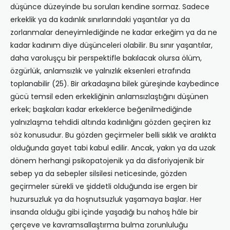
düşünce düzeyinde bu soruları kendine sormaz. Sadece
erkeklik ya da kadınlık sınırlarındaki yaşantılar ya da
zorlanmalar deneyimlediğinde ne kadar erkeğim ya da ne
kadar kadınım diye düşünceleri olabilir. Bu sınır yaşantılar,
daha varoluşçu bir perspektifle bakılacak olursa ölüm,
özgürlük, anlamsızlık ve yalnızlık eksenleri etrafında
toplanabilir (25). Bir arkadaşına bilek güreşinde kaybedince
gücü temsil eden erkekliğinin anlamsızlaştığını düşünen
erkek; başkaları kadar erkeklerce beğenilmediğinde
yalnızlaşma tehdidi altında kadınlığını gözden geçiren kız
söz konusudur. Bu gözden geçirmeler belli sıklık ve aralıkta
olduğunda gayet tabi kabul edilir. Ancak, yakın ya da uzak
dönem herhangi psikopatojenik ya da disforiyajenik bir
sebep ya da sebepler silsilesi neticesinde, gözden
geçirmeler sürekli ve şiddetli olduğunda ise ergen bir
huzursuzluk ya da hoşnutsuzluk yaşamaya başlar. Her
insanda olduğu gibi içinde yaşadığı bu nahoş hâle bir
çerçeve ve kavramsallaştırma bulma zorunluluğu