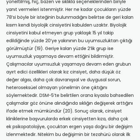
yöneltilmiş, hiç, bazen ve sıklıkla seçeneklerinden biriyle
yanıt vermeleri istenmiştir. Her ne kadar çocukların yüzde
78’si böyle bir isteğinin bulunmadığını belirtse de geri kalan
kısım kendi biyolojik cinsiyetini kabulden uzaktır. Biyolojik
cinsiyetini kabul etmeyen grup yaklaşık 15 yıl takip
edildiğinde yüzde 20’ye yakınının bu uyumsuzluktan çıktığı
görülmüştür (19). Geriye kalan yüzde 2’lik grup ise
uyumsuzluk yaşamaya devam ettiğini bildirmiştir.
Çalışmacılar uyumsuzluk yaşamaya devam eden grubun
ayırt edici özellikleri olarak kız cinsiyet, daha düşük öz
değer algısı, daha çok davranışsal ve duygusal sorun,
heteroseksüel olmayan yönelimin öne çıktığını
söylemektedir. DSM-5’te belirtilen orana kıyasla bahsedilen
çalışmalar göz önüne alındığında sıklığın değişerek arttığını
ifade etmek mümkündür (20). Sonuç olarak, cinsiyet
kliniklerine başvurularda erkek cinsiyetten kıza, daha çok
ek psikopatolojiye, çocuktan ergen yaşa doğru bir değişim
izlenmektedir. Nitekim bu değişimin bir tezahürü olarak ilk