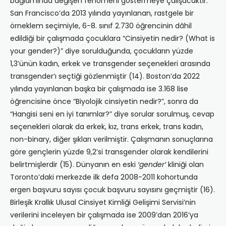
bağlamında değişen fenomeni göstermeye çalışacaktır.
San Francisco’da 2013 yılında yayınlanan, rastgele bir
örneklem seçimiyle, 6-8. sınıf 2.730 öğrencinin dâhil
edildiği bir çalışmada çocuklara “Cinsiyetin nedir? (What is
your gender?)” diye sorulduğunda, çocukların yüzde
1,3’ünün kadın, erkek ve transgender seçenekleri arasında
transgender’ı seçtiği gözlenmiştir (14). Boston’da 2022
yılında yayınlanan başka bir çalışmada ise 3.168 lise
öğrencisine önce “Biyolojik cinsiyetin nedir?”, sonra da
“Hangisi seni en iyi tanımlar?” diye sorular sorulmuş, cevap
seçenekleri olarak da erkek, kız, trans erkek, trans kadın,
non-binary, diğer şıkları verilmiştir. Çalışmanın sonuçlarına
göre gençlerin yüzde 9,2’si transgender olarak kendilerini
belirtmişlerdir (15). Dünyanın en eski
‘gender’
kliniği olan
Toronto’daki merkezde ilk defa 2008-2011 kohortunda
ergen başvuru sayısı çocuk başvuru sayısını geçmiştir (16).
Birleşik Krallık Ulusal Cinsiyet Kimliği Gelişimi Servisi’nin
verilerini inceleyen bir çalışmada ise 2009’dan 2016’ya