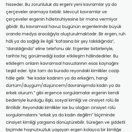
hisseder. Bu zorunluluk da ergeni yeni kavramlar ya da
çerçeveler aramaya itebilir. Mevcut kavramlar ve
çerçeveler ergenin hâletiruhiyesine bir mana vermiyor
gibidir. Bu kavramsal havuz bugünün ergenlerinde büyük
oranda medya aracılığıyla oluşturulmaktadır. Bir ergen, ruh
hâli ya da sağlığı ile ilgili “kafasına bir şey takıldığında”,
“daraldığında” eline telefonu alır. Ergenler birbirleriyle,
tarihte hiç görülmediği kadar etkileşim hâlindedirler. Bu
etkileşim onların kavramsal havuzlarının esas kaynağını
teşkil eder. İşte tam da burada reyondaki kimlikler cazip
hâle gelir. “Ne kadar kadınım ya da erkeğim, hangi
dürtüm/duygum/düşüncem/davranışımda kadın ya da
erkek olurum.” gibi ergence sorgulamalar ergenin kendi
bedeniyle kurduğu ilişki, sosyal kimliği ve cinsiyet rolü ile
ilintilidir. Reyondaki kimlikler ise bu olağan cinsiyet rolü
sorgulamalarını “erkek ya da kadın değilim” biçiminde
cinsiyet kimliği yargısına dönüştürebilir. Süreğen ve şiddetli
biçimde hoşnutsuzluk yaşayan ergen kolayca bir kimliğe