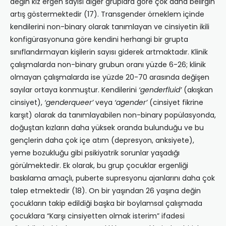
değin kız ergen sayısı diğer gruplara göre çok daha belirgin
artış göstermektedir (17). Transgender örneklem içinde
kendilerini non-binary olarak tanımlayan ve cinsiyetin ikili
konfigürasyonuna göre kendini herhangi bir grupta
sınıflandırmayan kişilerin sayısı giderek artmaktadır. Klinik
çalışmalarda non-binary grubun oranı yüzde 6-26; klinik
olmayan çalışmalarda ise yüzde 20-70 arasında değişen
sayılar ortaya konmuştur. Kendilerini
‘genderfluid’
(akışkan
cinsiyet),
‘genderqueer’
veya
‘agender’
(cinsiyet fikrine
karşıt) olarak da tanımlayabilen non-binary popülasyonda,
doğuştan kızların daha yüksek oranda bulunduğu ve bu
gençlerin daha çok içe atım (depresyon, anksiyete),
yeme bozukluğu gibi psikiyatrik sorunlar yaşadığı
görülmektedir. Ek olarak, bu grup çocuklar ergenliği
baskılama amaçlı, puberte supresyonu ajanlarını daha çok
talep etmektedir (18). On bir yaşından 26 yaşına değin
çocukların takip edildiği başka bir boylamsal çalışmada
çocuklara “Karşı cinsiyetten olmak isterim” ifadesi