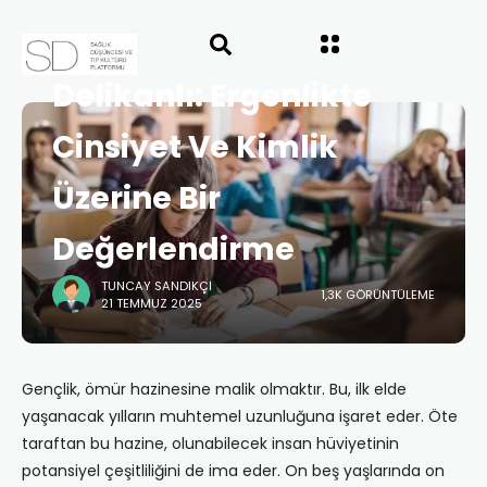
ANASAYFA
"GENÇLERDE PSIKOSOSYAL SAĞLIK"
SAYI 66
Kimlik Reyonundaki
Delikanlı: Ergenlikte
Cinsiyet Ve Kimlik
Üzerine Bir
Değerlendirme
TUNCAY SANDIKÇI
1,3K GÖRÜNTÜLEME
21 TEMMUZ 2025
Gençlik, ömür hazinesine malik olmaktır. Bu, ilk elde
yaşanacak yılların muhtemel uzunluğuna işaret eder. Öte
taraftan bu hazine, olunabilecek insan hüviyetinin
potansiyel çeşitliliğini de ima eder. On beş yaşlarında on