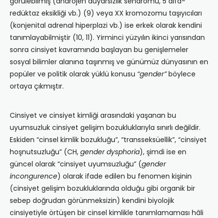
görülebilmiş (androjen duyarsızlık sendromu, 5 alfa-
redüktaz eksikliği vb.) (9) veya XX kromozomu taşıyıcıları
(konjenital adrenal hiperplazi vb.) ise erkek olarak kendini
tanımlayabilmiştir (10, 11). Yirminci yüzyılın ikinci yarısından
sonra cinsiyet kavramında başlayan bu genişlemeler
sosyal bilimler alanına taşınmış ve günümüz dünyasının en
popüler ve politik olarak yüklü konusu
“gender”
böylece
ortaya çıkmıştır.
Cinsiyet ve cinsiyet kimliği arasındaki yaşanan bu
uyumsuzluk cinsiyet gelişim bozukluklarıyla sınırlı değildir.
Eskiden “cinsel kimlik bozukluğu”, “transseksüellik”, “cinsiyet
hoşnutsuzluğu” (CH,
gender
dysphoria
), şimdi ise en
güncel olarak “cinsiyet uyumsuzluğu” (
gender
incongurence
) olarak ifade edilen bu fenomen kişinin
(cinsiyet gelişim bozukluklarında olduğu gibi organik bir
sebep doğrudan görünmeksizin) kendini biyolojik
cinsiyetiyle örtüşen bir cinsel kimlikle tanımlamaması hâli