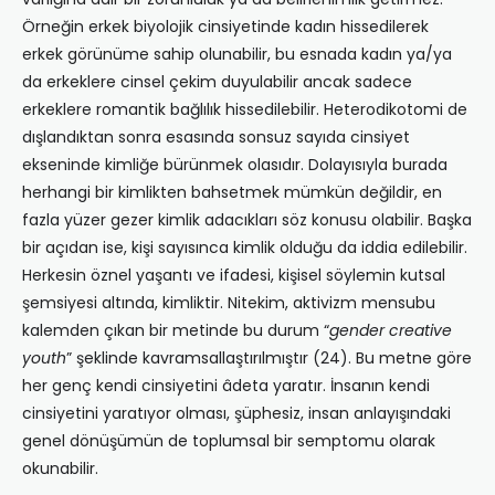
Örneğin erkek biyolojik cinsiyetinde kadın hissedilerek
erkek görünüme sahip olunabilir, bu esnada kadın ya/ya
da erkeklere cinsel çekim duyulabilir ancak sadece
erkeklere romantik bağlılık hissedilebilir. Heterodikotomi de
dışlandıktan sonra esasında sonsuz sayıda cinsiyet
ekseninde kimliğe bürünmek olasıdır. Dolayısıyla burada
herhangi bir kimlikten bahsetmek mümkün değildir, en
fazla yüzer gezer kimlik adacıkları söz konusu olabilir. Başka
bir açıdan ise, kişi sayısınca kimlik olduğu da iddia edilebilir.
Herkesin öznel yaşantı ve ifadesi, kişisel söylemin kutsal
şemsiyesi altında, kimliktir. Nitekim, aktivizm mensubu
kalemden çıkan bir metinde bu durum “
gender creative
youth
” şeklinde kavramsallaştırılmıştır (24). Bu metne göre
her genç kendi cinsiyetini âdeta yaratır. İnsanın kendi
cinsiyetini yaratıyor olması, şüphesiz, insan anlayışındaki
genel dönüşümün de toplumsal bir semptomu olarak
okunabilir.