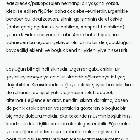
edebilecek/psikopatojen herhangi bir yaşantı yoksa,
idealize edilen figürler daha çok ebeveynlerdir. Ergenlikle
beraber bu idealizasyon, zihnin gelişiminin de etkisiyle
(daha geniş açıdan düşünebilme, perspektif alabilme)
yerini de-idealizasyona bırakır. Anne baba figürlerinin
sahneden bu açıdan çekiliyor olmasına bir de çocukluğun
kaybedilişi eklenir ve boşluk kendini iyiden iyiye hissettirir.
Boşluğun bilinçli hâli sıkıntıdır. Ergenler çabuk sıkılır. Bir
şeyler eylemeye ya da olur olmadık eğlenmeye ihtiyaç
duyabilirler. Kimisi kendini eğleyecek bir şeyler bulabilir, kimi
de ruhunun bu içsel yalnızlaşmasını telafi edecek
alternatif eğlenceler arar. Kendini sıkıntı, daralma, bazen
de panik atak benzeri yaşantılarla gösteren o boşluk bir
biçimde doldurulmalıdır, aksi takdirde müzmin boşluk hissi
kendini ileride kişilik sorunları olarak gösterebilir. Eğlemeler
ya da eğlenceler kısa süreli rahatlamalar sağlasa da
boşluğun asıl telafisi yeniden idealleştirmelerle mümkün