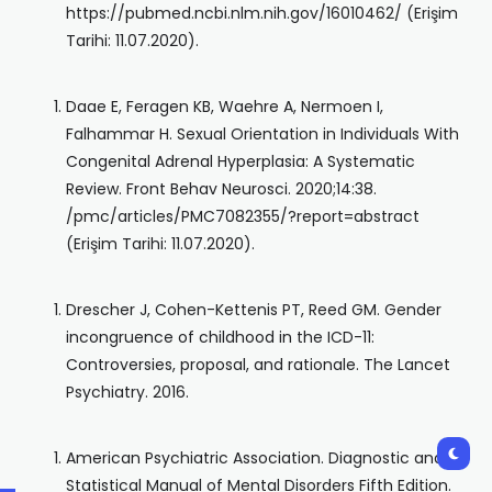
https://pubmed.ncbi.nlm.nih.gov/16010462/ (Erişim
Tarihi: 11.07.2020).
Daae E, Feragen KB, Waehre A, Nermoen I,
Falhammar H. Sexual Orientation in Individuals With
Congenital Adrenal Hyperplasia: A Systematic
Review. Front Behav Neurosci. 2020;14:38.
/pmc/articles/PMC7082355/?report=abstract
(Erişim Tarihi: 11.07.2020).
Drescher J, Cohen-Kettenis PT, Reed GM. Gender
incongruence of childhood in the ICD-11:
Controversies, proposal, and rationale. The Lancet
Psychiatry. 2016.
American Psychiatric Association. Diagnostic and
Statistical Manual of Mental Disorders Fifth Edition.