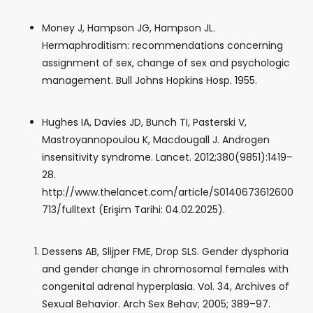
Money J, Hampson JG, Hampson JL.
Hermaphroditism: recommendations concerning
assignment of sex, change of sex and psychologic
management. Bull Johns Hopkins Hosp. 1955.
Hughes IA, Davies JD, Bunch TI, Pasterski V,
Mastroyannopoulou K, Macdougall J. Androgen
insensitivity syndrome. Lancet. 2012;380(9851):1419–
28.
http://www.thelancet.com/article/S0140673612600
713/fulltext (Erişim Tarihi: 04.02.2025).
Dessens AB, Slijper FME, Drop SLS. Gender dysphoria
and gender change in chromosomal females with
congenital adrenal hyperplasia. Vol. 34, Archives of
Sexual Behavior. Arch Sex Behav; 2005; 389–97.