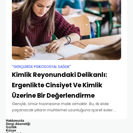
"GENÇLERDE PSIKOSOSYAL SAĞLIK"
Kimlik Reyonundaki Delikanlı:
Ergenlikte Cinsiyet Ve Kimlik
Üzerine Bir Değerlendirme
Gençlik, ömür hazinesine malik olmaktır. Bu, ilk elde
yaşanacak yılların muhtemel uzunluğuna işaret eder.
Öte taraftan bu hazine, olunabilecek insan hüviyetinin
Hakkımızda
potansiyel çeşitliliğini de ima eder. On beş yaşlarında on
Dergi Aboneliği
Gizlilik
Künye