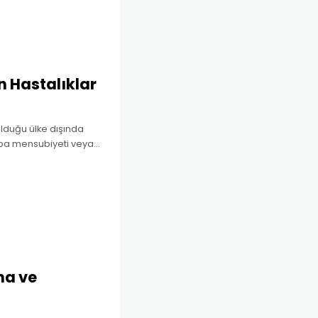
n Hastalıklar
olduğu ülke dışında
 gruba mensubiyeti veya
n haklı sebeplerle
ma ve