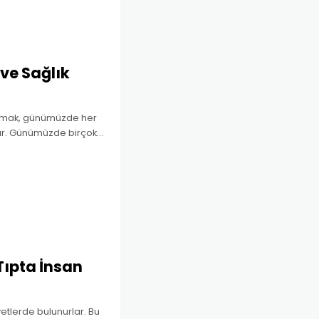
 ve Sağlık
lışmak, günümüzde her
dır. Günümüzde birçok
li sağlık-güvenlik
 Tıpta İnsan
yetlerde bulunurlar. Bu