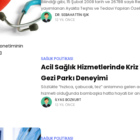
Bilindiği gibi, 15 Şubat 2008 tarih ve 26788 sayılı
yayımlanan Ayakta Teşhis ve Tedavi Yapılan Özel 
Hakkında Yönetmeliğin 9. Maddesi ile Özel Hastan
DR. SEBAHATTIN IŞIK
12 YIL ÖNCE
4.
SAĞLIK POLITIKASI
Acil Sağlık Hizmetlerinde Kriz
Gezi Parkı Deneyimi
Sözlükte “hızlıca, çabucak, tez” anlamına gelen ac
hizmeti olduğunda bambaşka hatta hayati bir an
grubunda, her türlü fiziksel ve davranışsal bozuk
İLYAS BOZKURT
12 YIL ÖNCE
sağlık
SAĞLIK POLITIKASI