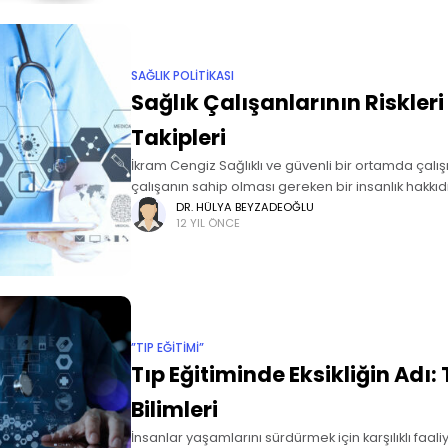
SAĞLIK POLITIKASI
Sağlık Çalışanlarının Riskleri
Takipleri
İkram Cengiz Sağlıklı ve güvenli bir ortamda ça
çalışanın sahip olması gereken bir insanlık hakkı
sağlık çalışanı, mesleklerini icra ederken çok çeşit
DR. HÜLYA BEYZADEOĞLU
12 YIL ÖNCE
riskleri ve tehlikeleri
”TIP EĞITIMI”
Tıp Eğitiminde Eksikliğin Adı:
Bilimleri
İnsanlar yaşamlarını sürdürmek için karşılıklı faali