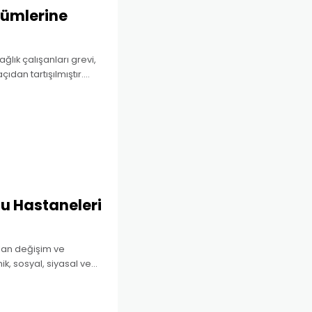
lümlerine
ğlık çalışanları grevi,
ıdan tartışılmıştır.
ul edilmesi, politik bir
u Hastaneleri
lan değişim ve
, sosyal, siyasal ve
eri göstermesinin de