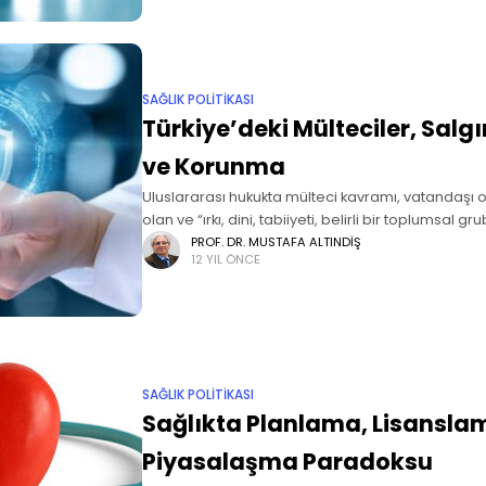
SAĞLIK POLITIKASI
Türkiye’deki Mülteciler, Salgı
ve Korunma
Uluslararası hukukta mülteci kavramı, vatandaşı 
olan ve “ırkı, dini, tabiiyeti, belirli bir toplumsal
siyasi düşüncesi nedeniyle zulme uğrayacağında
PROF. DR. MUSTAFA ALTINDIŞ
12 YIL ÖNCE
korktuğu” için vatandaşı olduğu
SAĞLIK POLITIKASI
Sağlıkta Planlama, Lisansla
Piyasalaşma Paradoksu