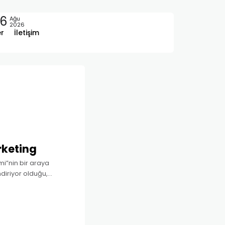
6
Ağu
2026
er
İletişim
keting
mi”nin bir araya
ndiriyor olduğu,
a bilimidir. Nöron