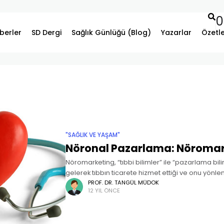
0
berler
SD Dergi
Sağlık Günlüğü (Blog)
Yazarlar
Özetl
"SAĞLIK VE YAŞAM"
Nöronal Pazarlama: Nöromar
Nöromarketing, “tıbbi bilimler” ile “pazarlama bili
gelerek tıbbın ticarete hizmet ettiği ve onu yönle
günümüze kadar da hiç akla gelmez bir pazarlam
PROF. DR. TANGÜL MÜDOK
12 YIL ÖNCE
(sinir hücresi) ve