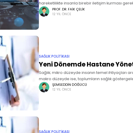
hareketlilikte insanla birebir iletişim kurması ge
ilişki üzerinden sürdüren ve insanın toplumsal ya
PROF. DR. FAIK ÇELIK
12 YIL ÖNCE
onu birey olarak
SAĞLIK POLITIKASI
Yeni Dönemde Hastane Yöneti
Sağlık; mikro düzeyde insanın temel ihtiyaçları ar
makro düzeyde ise, toplumların sağlık göstergeleri
düzeylerini yansıtmaktadır. Bireyin sağlıklı bir şek
ŞEMSEDDIN DÖĞÜCÜ
12 YIL ÖNCE
sürdürebilmesi için gerekli olan sağlık hizmetleri
SAĞLIK POLITIKASI