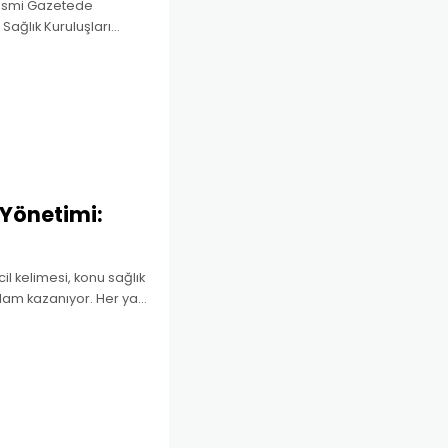
 Resmi Gazetede
Sağlık Kuruluşları
eler Yönetmeliğinin Ek
 Yönetimi:
il kelimesi, konu sağlık
lam kazanıyor. Her yaş
lukta, beklenmeyen bir