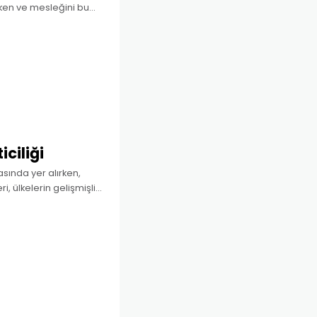
reken ve mesleğini bu
pısını göz ardı etmeden
ciliği
asında yer alırken,
, ülkelerin gelişmişlik
ilde yaşamını
ne