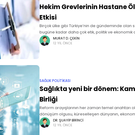
Hekim Grevlerinin Hastane Ö
Etkisi
Birçok ülke gibi Türkiye’nin de gündeminde olan sa
bugüne kadar daha çok etik, politik ve ekonomik aç
Bunun sebebi, sağlık hizmetinin hayati önemde kab
MURAT D. ÇEKIN
12 YIL ÖNCE
SAĞLIK POLITIKASI
Sağlıkta yeni bir dönem: Kam
Birliği
Reform arayışlarının her zaman temel anahtarı o
dönüşüm olgusu, küreselleşen dünyanın, ekonomik
kültürel yapısının günden güne benzeşme işaretl
DR. ŞUAYIP BIRINCI
12 YIL ÖNCE
verdiği güçle yenilenme dinamiğinin tetikleyici