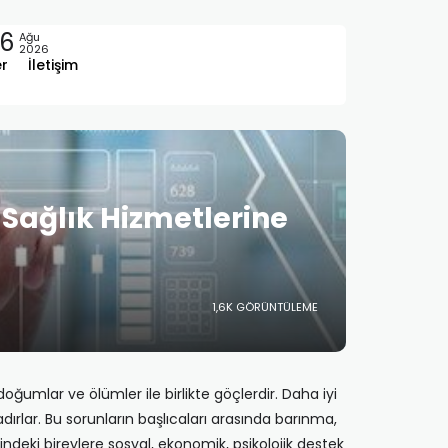
6
Ağu
2026
er
İletişim
 Sağlık Hizmetlerine
1,6K GÖRÜNTÜLEME
mlar ve ölümler ile birlikte göçlerdir. Daha iyi
dırlar. Bu sorunların başlıcaları arasında barınma,
ndeki bireylere sosyal, ekonomik, psikolojik destek