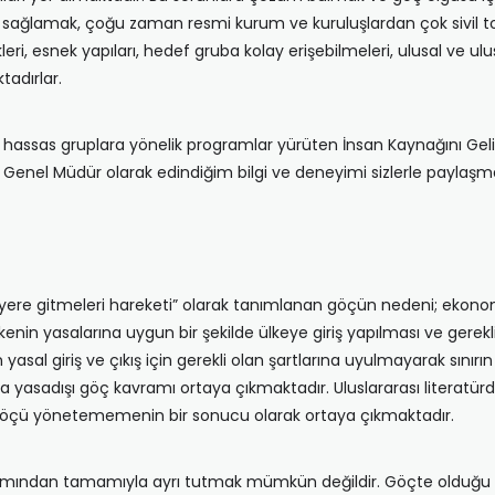
ağlamak, çoğu zaman resmi kurum ve kuruluşlardan çok sivil top
i, esnek yapıları, hedef gruba kolay erişebilmeleri, ulusal ve ulusl
tadırlar.
hassas gruplara yönelik programlar yürüten İnsan Kaynağını Gelişt
a Genel Müdür olarak edindiğim bilgi ve deneyimi sizlerle paylaşm
 yere gitmeleri hareketi” olarak tanımlanan göçün nedeni; ekonomik
lkenin yasalarına uygun bir şekilde ülkeye giriş yapılması ve gerek
 yasal giriş ve çıkış için gerekli olan şartlarına uyulmayarak sınırı
 yasadışı göç kavramı ortaya çıkmaktadır. Uluslararası literatürd
l göçü yönetememenin bir sonucu olarak ortaya çıkmaktadır.
ramından tamamıyla ayrı tutmak mümkün değildir. Göçte olduğu gibi