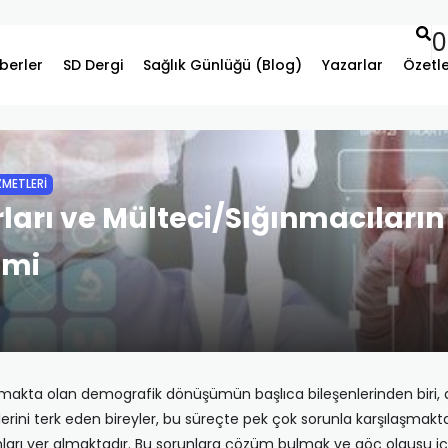
0
berler
SD Dergi
Sağlık Günlüğü (Blog)
Yazarlar
Özetl
ZMETLERİ
ları ve Mülteci/Sığınmacıların
imi
kta olan demografik dönüşümün başlıca bileşenlerinden biri, doğu
lerini terk eden bireyler, bu süreçte pek çok sorunla karşılaşmakta
unları yer almaktadır. Bu sorunlara çözüm bulmak ve göç olgusu içi