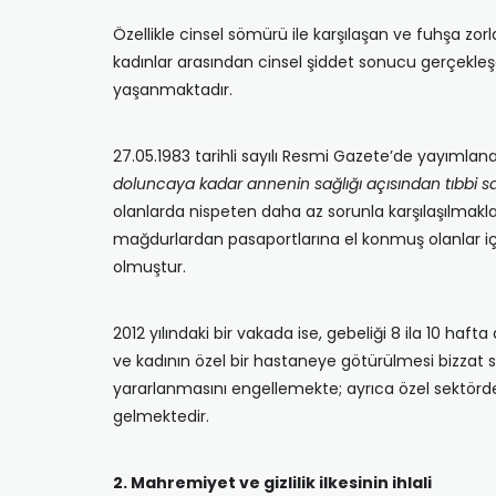
Özellikle cinsel sömürü ile karşılaşan ve fuhşa z
kadınlar arasından cinsel şiddet sonucu gerçekleş
yaşanmaktadır.
27.05.1983 tarihli sayılı Resmi Gazete’de yayımla
doluncaya kadar annenin sağlığı açısından tıbbi sak
olanlarda nispeten daha az sorunla karşılaşılmakla
mağdurlardan pasaportlarına el konmuş olanlar için 
olmuştur.
2012 yılındaki bir vakada ise, gebeliği 8 ila 10 ha
ve kadının özel bir hastaneye götürülmesi bizzat 
yararlanmasını engellemekte; ayrıca özel sektörd
gelmektedir.
2. Mahremiyet ve gizlilik ilkesinin ihlali