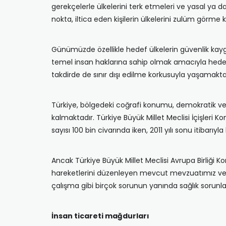
gerekçelerle ülkelerini terk etmeleri ve yasal ya 
nokta, iltica eden kişilerin ülkelerini zulüm görme 
Günümüzde özellikle hedef ülkelerin güvenlik kayg
temel insan haklarına sahip olmak amacıyla hedef
takdirde de sınır dışı edilme korkusuyla yaşamaktad
Türkiye, bölgedeki coğrafi konumu, demokratik ve
kalmaktadır. Türkiye Büyük Millet Meclisi İçişleri K
sayısı 100 bin civarında iken, 2011 yılı sonu itibarıyl
Ancak Türkiye Büyük Millet Meclisi Avrupa Birliği Ko
hareketlerini düzenleyen mevcut mevzuatımız ve 
çalışma gibi birçok sorunun yanında sağlık sorunla
İnsan ticareti mağdurları