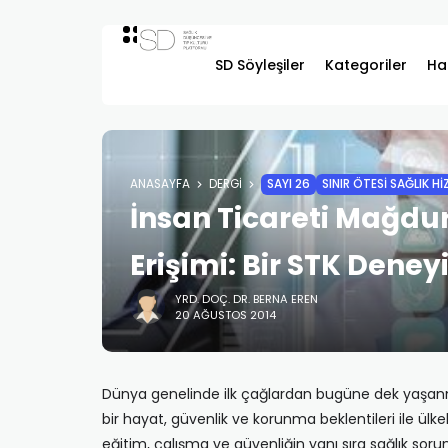
SD Söyleşiler
Kategoriler
Ha
ANASAYFA
DERGI
SAYI 26
SINIR ÖTESİ SAĞLIK Hİ
İnsan Ticareti Mağdur
Erişimi: Bir STK Deney
YRD. DOÇ. DR. BERNA EREN
20 AĞUSTOS 2014
Dünya genelinde ilk çağlardan bugüne dek yaşanma
bir hayat, güvenlik ve korunma beklentileri ile ülke
eğitim, çalışma ve güvenliğin yanı sıra sağlık sor