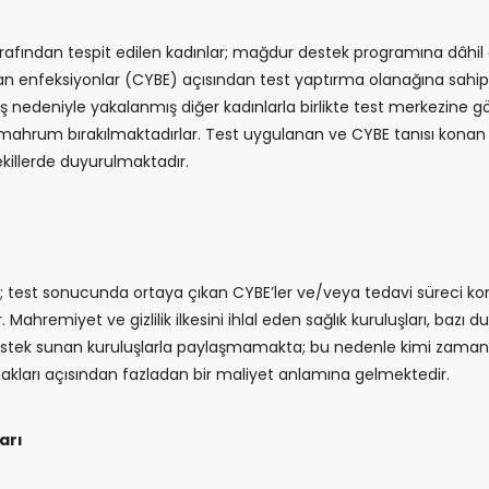
afından tespit edilen kadınlar; mağdur destek programına dâhil ol
şan enfeksiyonlar (CYBE) açısından test yaptırma olanağına sahi
 nedeniyle yakalanmış diğer kadınlarla birlikte test merkezine 
 mahrum bırakılmaktadırlar. Test uygulanan ve CYBE tanısı konan 
killerde duyurulmaktadır.
e; test sonucunda ortaya çıkan CYBE’ler ve/veya tedavi süreci ko
 Mahremiyet ve gizlilik ilkesini ihlal eden sağlık kuruluşları, bazı
tek sunan kuruluşlarla paylaşmamakta; bu nedenle kimi zaman bu 
akları açısından fazladan bir maliyet anlamına gelmektedir.
arı