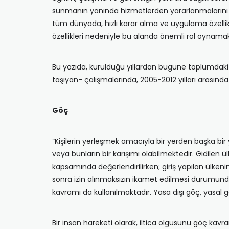
sunmanın yanında hizmetlerden yararlanmalarını s
tüm dünyada, hızlı karar alma ve uygulama özellikler
özellikleri nedeniyle bu alanda önemli rol oynamak
Bu yazıda, kurulduğu yıllardan bugüne toplumdaki 
taşıyan- çalışmalarında, 2005-2012 yılları arasınd
Göç
“Kişilerin yerleşmek amacıyla bir yerden başka bir
veya bunların bir karışımı olabilmektedir. Gidilen ü
kapsamında değerlendirilirken; giriş yapılan ülkenin
sonra izin alınmaksızın ikamet edilmesi durumunda
kavramı da kullanılmaktadır. Yasa dışı göç, yasa
Bir insan hareketi olarak, iltica olgusunu göç kav