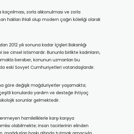
 kaçırılması, zorla alıkonulması ve zorla
nsan hakları ihlali olup modern çağın köleliği olarak
an 2012 yılı sonuna kadar İçişleri Bakanlığı
ise cinsel istismardır. Bununla birlikte kadınların,
olmamakla beraber, konunun uzmanları bu
kla eski Sovyet Cumhuriyetleri vatandaşlarıdır.
ğına göre değişik mağduriyetler yaşamakta;
eşitli konularda yardım ve desteğe ihtiyaç
ikolojik sorunlar gelmektedir.
enmeyen hamileliklerle karşı karşıya
lısı olabilmekte; insan tacirlerinin elinden
nin, mağdurları baskı altında tutmak amacıyla