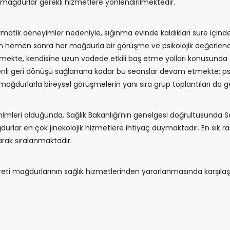
e mağdurlar gerekli hizmetlere yönlendirilmektedir.
vmatik deneyimler nedeniyle, sığınma evinde kaldıkları süre içind
nden hemen sonra her mağdurla bir görüşme ve psikolojik değerle
lmekte, kendisine uzun vadede etkili baş etme yolları konusunda 
üvenli geri dönüşü sağlanana kadar bu seanslar devam etmekte; 
mağdurlarla bireysel görüşmelerin yanı sıra grup toplantıları da ge
nimleri olduğunda, Sağlık Bakanlığı’nın genelgesi doğrultusunda Sa
urlar en çok jinekolojik hizmetlere ihtiyaç duymaktadır. En sık ra
rak sıralanmaktadır.
i mağdurlarının sağlık hizmetlerinden yararlanmasında karşılaşı