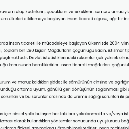
ir kavram olup kadınların, çocukların ve erkeklerin sömürü amacıyla
da tüm ülkeleri etkilemeye başlayan insan ticareti olgusu, ağır bir i
llarda insan ticareti ile mücadeleye başlayan ülkemizde 2004 yılınd
 toplam bin 290 kişidir. Mağdurların çoğunluğu kadın, istismar tipi 
rşılaşılmaktadır. Devlet istatistiklerindeki rakamlar çok yüksek 
duğu konusunda hemfikirdirler. İnsan ticareti mağdurları, çoğunlu
 durum ve maruz kaldıkları şiddet ile sömürünün cinsine ve ağırlı
ulunduğu ortama uyum, gönüllü geri dönüşünün sağlanması gibi ç
orunları ve bu sorunlar arasında da üreme sağlığı sorunları ile ps
 için cinsel yolla bulaşan hastalıklara yakalanmakta ve/veya ist
anizması olarak kullandıkları yöntemler sonucunda uyuşturucu bağım
yutlarda fiziksel travmalara uğrayabilmektedirler. İnsan tacirleri