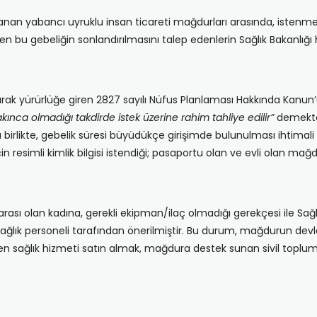
orlanan yabancı uyruklu insan ticareti mağdurları arasında, isten
en bu gebeliğin sonlandırılmasını talep edenlerin Sağlık Bakanlığ
narak yürürlüğe giren 2827 sayılı Nüfus Planlaması Hakkında Kanun
ınca olmadığı takdirde istek üzerine rahim tahliye edilir”
demekted
 birlikte, gebelik süresi büyüdükçe girişimde bulunulması ihtimali
resimli kimlik bilgisi istendiği; pasaportu olan ve evli olan mağdu
fta arası olan kadına, gerekli ekipman/ilaç olmadığı gerekçesi ile
sağlık personeli tarafından önerilmiştir. Bu durum, mağdurun dev
en sağlık hizmeti satın almak, mağdura destek sunan sivil toplum