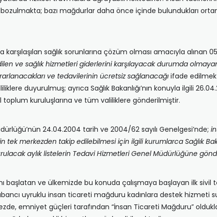
rı bozulmakta; bazı mağdurlar daha önce içinde bulundukları ort
 karşılaşılan sağlık sorunlarına çözüm olması amacıyla alınan 05.
ilen ve sağlık hizmetleri giderlerini karşılayacak durumda olmaya
rarlanacakları ve tedavilerinin ücretsiz sağlanacağı
ifade edilmekt
iliklere duyurulmuş; ayrıca Sağlık Bakanlığı’nın konuyla ilgili 26.
il toplum kuruluşlarına ve tüm valiliklere gönderilmiştir.
Müdürlüğü’nün 24.04.2004 tarih ve 2004/62 sayılı Genelgesi’nde;
i
lerin tek merkezden takip edilebilmesi için ilgili kurumlarca Sağlık 
şturulacak aylık listelerin Tedavi Hizmetleri Genel Müdürlüğüne gönd
nı başlatan ve ülkemizde bu konuda çalışmaya başlayan ilk sivil 
yabancı uyruklu insan ticareti mağduru kadınlara destek hizmeti 
kezde, emniyet güçleri tarafından “İnsan Ticareti Mağduru” oldukl