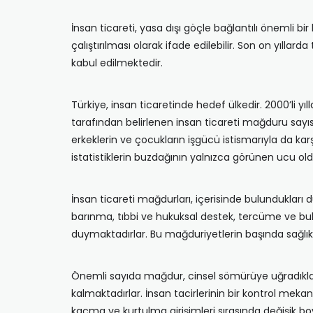
İnsan ticareti, yasa dışı göçle bağlantılı önemli b
çalıştırılması olarak ifade edilebilir. Son on yıllar
kabul edilmektedir.
Türkiye, insan ticaretinde hedef ülkedir. 2000’li yı
tarafından belirlenen insan ticareti mağduru sayısı,
erkeklerin ve çocukların işgücü istismarıyla da ka
istatistiklerin buzdağının yalnızca görünen ucu ol
İnsan ticareti mağdurları, içerisinde bulundukları
barınma, tıbbi ve hukuksal destek, tercüme ve b
duymaktadırlar. Bu mağduriyetlerin başında sağlık s
Önemli sayıda mağdur, cinsel sömürüye uğradıkları
kalmaktadırlar. İnsan tacirlerinin bir kontrol mek
kaçma ve kurtulma girişimleri sırasında değişik bo