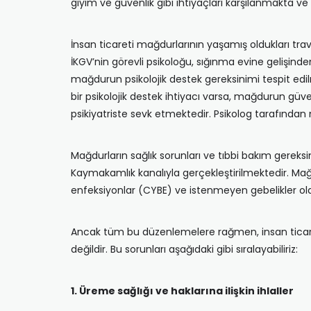
giyim ve güvenlik gibi ihtiyaçları karşılanmakta v
İnsan ticareti mağdurlarının yaşamış oldukları tra
İKGV’nin görevli psikoloğu, sığınma evine gelişi
mağdurun psikolojik destek gereksinimi tespit edi
bir psikolojik destek ihtiyacı varsa, mağdurun g
psikiyatriste sevk etmektedir. Psikolog tarafından 
Mağdurların sağlık sorunları ve tıbbi bakım gereksi
Kaymakamlık kanalıyla gerçekleştirilmektedir. Mağd
enfeksiyonlar (CYBE) ve istenmeyen gebelikler ola
Ancak tüm bu düzenlemelere rağmen, insan ticaret
değildir. Bu sorunları aşağıdaki gibi sıralayabiliriz:
1. Üreme sağlığı ve haklarına ilişkin ihlaller