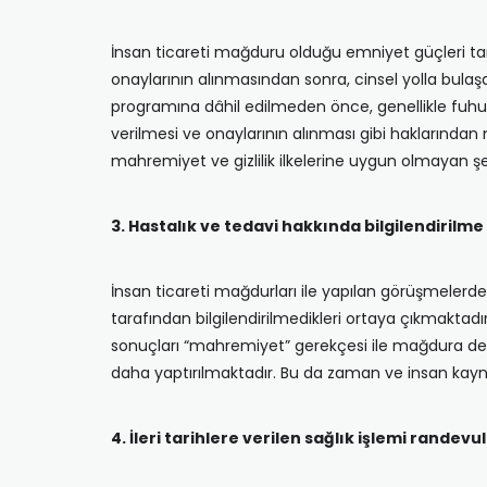
İnsan ticareti mağduru olduğu emniyet güçleri tar
onaylarının alınmasından sonra, cinsel yolla bula
programına dâhil edilmeden önce, genellikle fuhuş
verilmesi ve onaylarının alınması gibi haklarından
mahremiyet ve gizlilik ilkelerine uygun olmayan şe
3. Hastalık ve tedavi hakkında bilgilendirilme
İnsan ticareti mağdurları ile yapılan görüşmelerd
tarafından bilgilendirilmedikleri ortaya çıkmaktadır.
sonuçları “mahremiyet” gerekçesi ile mağdura des
daha yaptırılmaktadır. Bu da zaman ve insan kayn
4. İleri tarihlere verilen sağlık işlemi randevul