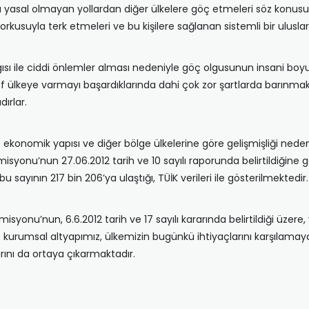
da yasal olmayan yollardan diğer ülkelere göç etmeleri söz konusu
korkusuyla terk etmeleri ve bu kişilere sağlanan sistemli bir uluslar
ısı ile ciddi önlemler alması nedeniyle göç olgusunun insani boyu
 ülkeye varmayı başardıklarında dahi çok zor şartlarda barınmak
ırlar.
 ekonomik yapısı ve diğer bölge ülkelerine göre gelişmişliği ne
omisyonu’nun 27.06.2012 tarih ve 10 sayılı raporunda belirtildiğine
a bu sayının 217 bin 206’ya ulaştığı, TÜİK verileri ile gösterilmektedir.
misyonu’nun, 6.6.2012 tarih ve 17 sayılı kararında belirtildiği üzere
kurumsal altyapımız, ülkemizin bugünkü ihtiyaçlarını karşılama
rını da ortaya çıkarmaktadır.