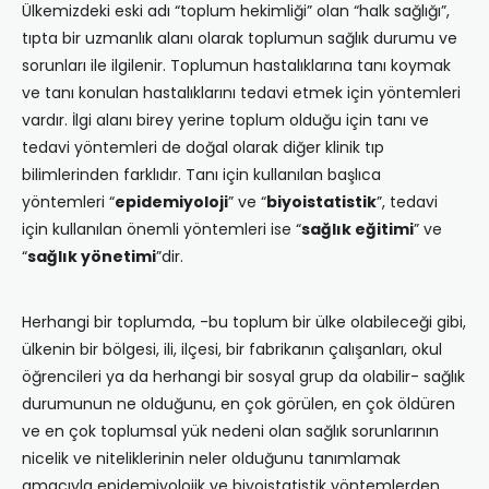
Ülkemizdeki eski adı “toplum hekimliği” olan “halk sağlığı”,
tıpta bir uzmanlık alanı olarak toplumun sağlık durumu ve
sorunları ile ilgilenir. Toplumun hastalıklarına tanı koymak
ve tanı konulan hastalıklarını tedavi etmek için yöntemleri
vardır. İlgi alanı birey yerine toplum olduğu için tanı ve
tedavi yöntemleri de doğal olarak diğer klinik tıp
bilimlerinden farklıdır. Tanı için kullanılan başlıca
yöntemleri “
epidemiyoloji
” ve “
biyoistatistik
”, tedavi
için kullanılan önemli yöntemleri ise “
sağlık eğitimi
” ve
“
sağlık yönetimi
”dir.
Herhangi bir toplumda, -bu toplum bir ülke olabileceği gibi,
ülkenin bir bölgesi, ili, ilçesi, bir fabrikanın çalışanları, okul
öğrencileri ya da herhangi bir sosyal grup da olabilir- sağlık
durumunun ne olduğunu, en çok görülen, en çok öldüren
ve en çok toplumsal yük nedeni olan sağlık sorunlarının
nicelik ve niteliklerinin neler olduğunu tanımlamak
amacıyla epidemiyolojik ve biyoistatistik yöntemlerden