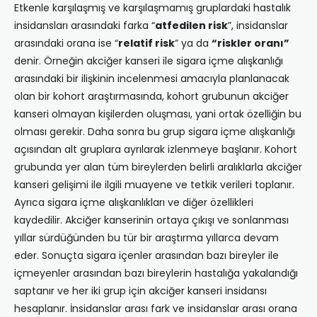
Etkenle karşılaşmış ve karşılaşmamış gruplardaki hastalık
insidansları arasındaki farka “
atfedilen risk
”, insidanslar
arasındaki orana ise “
relatif risk
” ya da
“riskler oranı”
denir. Örneğin akciğer kanseri ile sigara içme alışkanlığı
arasındaki bir ilişkinin incelenmesi amacıyla planlanacak
olan bir kohort araştırmasında, kohort grubunun akciğer
kanseri olmayan kişilerden oluşması, yani ortak özelliğin bu
olması gerekir. Daha sonra bu grup sigara içme alışkanlığı
açısından alt gruplara ayrılarak izlenmeye başlanır. Kohort
grubunda yer alan tüm bireylerden belirli aralıklarla akciğer
kanseri gelişimi ile ilgili muayene ve tetkik verileri toplanır.
Ayrıca sigara içme alışkanlıkları ve diğer özellikleri
kaydedilir. Akciğer kanserinin ortaya çıkışı ve sonlanması
yıllar sürdüğünden bu tür bir araştırma yıllarca devam
eder. Sonuçta sigara içenler arasından bazı bireyler ile
içmeyenler arasından bazı bireylerin hastalığa yakalandığı
saptanır ve her iki grup için akciğer kanseri insidansı
hesaplanır. İnsidanslar arası fark ve insidanslar arası orana