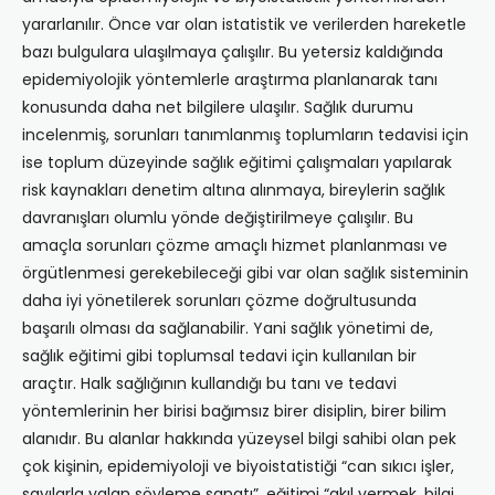
yararlanılır. Önce var olan istatistik ve verilerden hareketle
bazı bulgulara ulaşılmaya çalışılır. Bu yetersiz kaldığında
epidemiyolojik yöntemlerle araştırma planlanarak tanı
konusunda daha net bilgilere ulaşılır. Sağlık durumu
incelenmiş, sorunları tanımlanmış toplumların tedavisi için
ise toplum düzeyinde sağlık eğitimi çalışmaları yapılarak
risk kaynakları denetim altına alınmaya, bireylerin sağlık
davranışları olumlu yönde değiştirilmeye çalışılır. Bu
amaçla sorunları çözme amaçlı hizmet planlanması ve
örgütlenmesi gerekebileceği gibi var olan sağlık sisteminin
daha iyi yönetilerek sorunları çözme doğrultusunda
başarılı olması da sağlanabilir. Yani sağlık yönetimi de,
sağlık eğitimi gibi toplumsal tedavi için kullanılan bir
araçtır. Halk sağlığının kullandığı bu tanı ve tedavi
yöntemlerinin her birisi bağımsız birer disiplin, birer bilim
alanıdır. Bu alanlar hakkında yüzeysel bilgi sahibi olan pek
çok kişinin, epidemiyoloji ve biyoistatistiği “can sıkıcı işler,
sayılarla yalan söyleme sanatı”, eğitimi “akıl vermek, bilgi