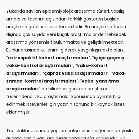
Yukarıda sayılan epidemiyolojik araştırma türleri, yapılış
amacı ve tasarım açısından farklılık gösteren başlıca
araştırma gruplarını özetlemektedir. Bu araştırma türleri
dışında çok sayıda yeni kuşak araştırmalar denilebilecek
araştırma yöntemleri bulunmakta ve geliştirilmektedir.
Bunlar arasında kullanımı giderek yaygınlaşmakta olan,
“
retrospektif kohort araştırmaları
”, “
iç içe geçmiş
vaka-kontrol araştırmaları
”, “
vaka-kohort
araştırmaları
”, “
çapraz vaka araştırmaları
”, “
vaka-
zaman-kontrol araştırmaları
”, “
vaka-yansıtma
araştırmaları
” da bilinmesi gereken araştırma
türlerindendir. Bu araştırmalar konusunda ayrıntılı bilgi
edinmek isteyenler için yazının sonuna bir kaynak listesi
eklenmiştir.
Topluluklar üzerinde yapılan çalışmaların diğerlerine kıyasla
avantajlarının yanı sıra dezavantajları söz konusudur. En