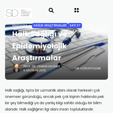
ANASAYFA
SAĞLIK ARAŞTIRMALARI
SAYI 37
Halk Sağlığı ve
Epidemiyolojik
Araştırmalar
PROF. DR. OSMAN HAYRAN
1,4K GÖRÜNTÜLEME
5 HAZIRAN 2016
Halk sağlığı, tıpta bir uzmanlık alanı olarak herkesin çok
önemser göründüğü, ancak pek çok kişinin hakkında pek
bir şey bilmediği ya da yanlış bilgi sahibi olduğu bir bilim
alanıdır. Halk sağlığının ilgi alanı insan topluluklarıdır.