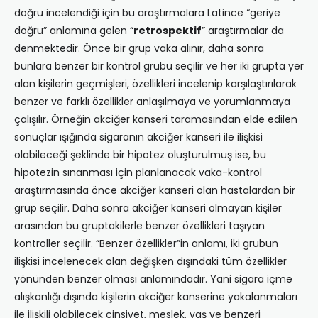
doğru incelendiği için bu araştırmalara Latince “geriye
doğru” anlamına gelen “
retrospektif
” araştırmalar da
denmektedir. Önce bir grup vaka alınır, daha sonra
bunlara benzer bir kontrol grubu seçilir ve her iki grupta yer
alan kişilerin geçmişleri, özellikleri incelenip karşılaştırılarak
benzer ve farklı özellikler anlaşılmaya ve yorumlanmaya
çalışılır. Örneğin akciğer kanseri taramasından elde edilen
sonuçlar ışığında sigaranın akciğer kanseri ile ilişkisi
olabileceği şeklinde bir hipotez oluşturulmuş ise, bu
hipotezin sınanması için planlanacak vaka-kontrol
araştırmasında önce akciğer kanseri olan hastalardan bir
grup seçilir. Daha sonra akciğer kanseri olmayan kişiler
arasından bu gruptakilerle benzer özellikleri taşıyan
kontroller seçilir. “Benzer özellikler”in anlamı, iki grubun
ilişkisi incelenecek olan değişken dışındaki tüm özellikler
yönünden benzer olması anlamındadır. Yani sigara içme
alışkanlığı dışında kişilerin akciğer kanserine yakalanmaları
ile ilişkili olabilecek cinsiyet, meslek, yaş ve benzeri