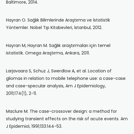
Baltimore, 2014.
Hayran O. Sağlık Bilimlerinde Araştırma ve İsta­tistik
Yöntemler. Nobel Tıp Kitabevleri, İstanbul, 2012.
Hayran M, Hayran M. Sağlık araştırmaları için te­mel
istatistik. Omega Araştırma, Ankara, 2011.
Larjavaara S, Schuz J, Swerdlow A, et al. Location of
gliomas in relation to mobile telephone use: a case-case
and case-specular analysis, Am J Epidemiology,
2011;174(1), 2-11.
Maclure M. The case-crossover design: a method for
studying transient effects on the risk of acute events. Am
J Epidemiol, 1991;133:144-53.