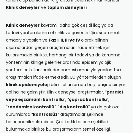
türleri olup bunları da iki grupta incelemek mümkündür:
Klinik deneyler
ve
toplum deneyleri
.
Klinik deneyler
kavramı, daha çok çeşitli ilaç ya da
tedavi yöntemlerinin etkinlik ve güvenilirliğini saptamak
amacıyla yapılan ve
Faz I, II, III ve IV
olarak bilinen
aşamalardan geçen araştırmaları ifade etmek için
kullanılmakla birlikte, herhangi bir tedavi ya da korunma
yönteminin kliniğe gelenler arasında epidemiyolojik
yöntemler kullanılarak denenmesi amacıyla yapılan tüm
araştırmaları ifade etmektedir. Bu yöntemlerden oluşan
klinik epidemiyoloji
bilimsel anlamda başlı başına bir yan
dal haline gelmiştir. Klinik deneysel araştırmalar, “
paralel
veya eşzamanlı kontrollü
”, “
çapraz kontrollü
”,
“
randomize kontrollü
”, “
dış kontrollü
” ya da çok özel
durumlarda “
kontrolsüz
” araştırmalar şeklinde
tasarlanabilmektedirler. Çok farklı tasarım şekilleri
bulunmakla birlikte bu araştırmaların temel özelliği,