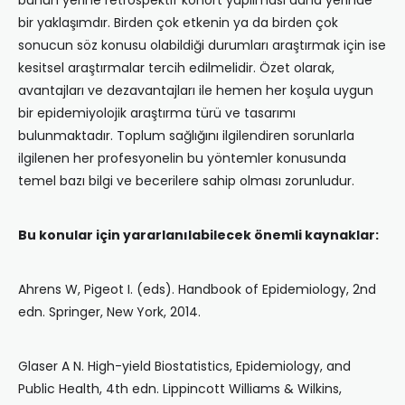
bunun yerine retrospektif kohort yapılması daha yerinde
bir yaklaşımdır. Birden çok etkenin ya da birden çok
sonucun söz konusu olabildiği durumları araştırmak için ise
kesitsel araştırmalar tercih edilmelidir. Özet olarak,
avantajları ve dezavantajları ile hemen her koşula uygun
bir epidemiyolojik araştırma türü ve tasarımı
bulunmaktadır. Toplum sağlığını ilgilendiren sorunlarla
ilgilenen her profesyonelin bu yöntemler konusunda
temel bazı bilgi ve becerilere sahip olması zorunludur.
Bu konular için yararlanılabilecek önemli kaynaklar:
Ahrens W, Pigeot I. (eds). Handbook of Epidemiology, 2nd
edn. Springer, New York, 2014.
Glaser A N. High-yield Biostatistics, Epidemiology, and
Public Health, 4th edn. Lippincott Williams & Wilkins,