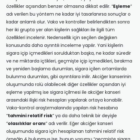
özellikler açısından benzer olmasına dikkat edilir. “
Eşleme
”
adı verilen bu yöntem ne kadar iyi tasarlanırsa sonuçlar o
kadar anlamlı olur. Vaka ve kontroller belirlendikten sonra
her iki grupta yer alan kişilerin sağlıkları ile ilgili tüm
özellikleri incelenir. Nedensellik için seçilen değişken
konusunda daha ayrıntılı inceleme yapılır. Yani kişilerin
sigara içip içmedikleri sorulduktan başka, ne kadar süredir
ve ne miktarda içtikleri, geçmişte içip içmedikleri, bırakma
ve yeniden başlama durumları, sigara içilen ortamlarda
bulunma durumları, gibi ayrıntılara inilir. Akciğer kanserinin
oluşumunda rolü olabilecek diğer özellikler açısından iyi
eşleme yapılmış ise sigara içilmesi ile akciğer kanseri
arasındaki ilişki risk hesapları yapılarak ortaya konabilir.
Vaka-kontrol araştırmalarında yapılan risk hesabına
“
tahmini relatif risk
” ya da daha teknik bir deyişle
“
olasılıklar oranı
” adı verilir. Eğer akciğer kanseri
oluşumunda sigara için hesaplanan tahmini relatif risk
örneğin 4 bulunmuş ise, bunun yorumu “geçmişte sigara