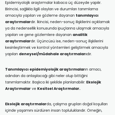
Epidemiyolojik araştırmalar kabaca üç düzeyde yapılır.
Birincisi, sağlıkla ilgili olayları ve durumları tanımlama
amacıyla yapılan ve gözleme dayanan
tanımlayıcı
araştırmalar
dır. İkincisi, neden-sonuç ilişkilerini açıklamak
ya da nedensellik konusunda ipuçlarına ulaşmak amacıyla
yapılan ve gene gözlemlere dayanan
analitik
araştırmalar
dır. Üçüncüsü ise, neden-sonuç ilişkilerini
kesinleştirmek ve kontrol yöntemleri geliştirmek amacıyla
yapılan
deneysel/müdahale araştırmaları
dır.
Tanımlayıcı epidemiyolojik araştırmalar
ın amacı,
adından da anlaşılacağı gibi neler olup bittiğini
tanımlamaktır. Başlıca iki şekilde planlanabilir:
Ekolojik
Araştırmalar
ve
Kesitsel Araştırmalar.
Ekolojik araştırmalar
da, çalışma grupları doğal koşulları
içinde yaşamını sürdüren insan topluluklarıdır. Örneğin,