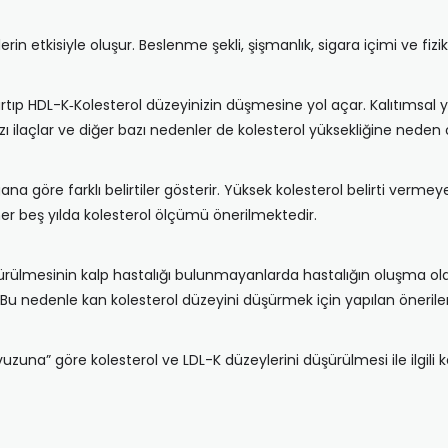
erin etkisiyle oluşur. Beslenme şekli, şişmanlık, sigara içimi ve fizi
n artıp HDL-K‐Kolesterol düzeyinizin düşmesine yol açar. Kalıtımsal 
azı ilaçlar ve diğer bazı nedenler de kolesterol yüksekliğine neden o
organa göre farklı belirtiler gösterir. Yüksek kolesterol belirti ve
r beş yılda kolesterol ölçümü önerilmektedir.
ürülmesinin kalp hastalığı bulunmayanlarda hastalığın oluşma olası
. Bu nedenle kan kolesterol düzeyini düşürmek için yapılan öneriler
vuzuna” göre kolesterol ve LDL-K düzeylerini düşürülmesi ile ilgili ke