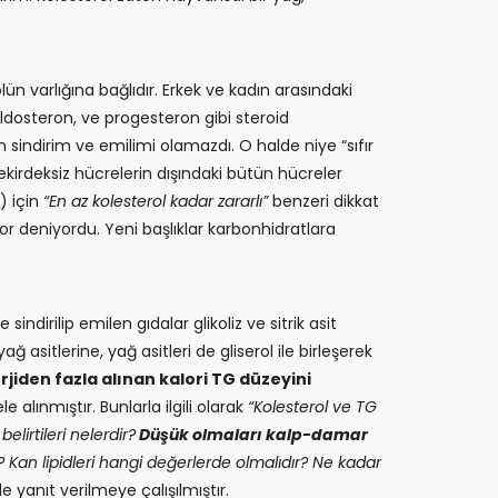
 varlığına bağlıdır. Erkek ve kadın arasındaki
aldosteron, ve progesteron gibi steroid
n sindirim ve emilimi olamazdı. O halde niye “sıfır
ekirdeksiz hücrelerin dışındaki bütün hücreler
) için
“En az kolesterol kadar zararlı”
benzeri dikkat
yor deniyordu. Yeni başlıklar karbonhidratlara
dirilip emilen gıdalar glikoliz ve sitrik asit
asitlerine, yağ asitleri de gliserol ile birleşerek
iden fazla alınan kalori TG düzeyini
le alınmıştır. Bunlarla ilgili olarak
“Kolesterol ve TG
elirtileri nelerdir?
Düşük olmaları kalp-damar
dır? Kan lipidleri hangi değerlerde olmalıdır? Ne kadar
e yanıt verilmeye çalışılmıştır.