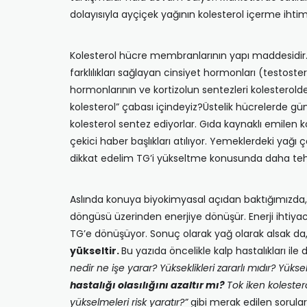
dolayısıyla ayçiçek yağının kolesterol içerme ihtim
Kolesterol hücre membranlarının yapı maddesidir. 
farklılıkları sağlayan cinsiyet hormonları (testost
hormonlarının ve kortizolun sentezleri kolesterolden
kolesterol” çabası içindeyiz?Üstelik hücrelerde gün
kolesterol sentez ediyorlar. Gıda kaynaklı emilen 
çekici haber başlıkları atılıyor. Yemeklerdeki yağı 
dikkat edelim TG’i yükseltme konusunda daha tehlik
Aslında konuya biyokimyasal açıdan baktığımızda, ka
döngüsü üzerinden enerjiye dönüşür. Enerji ihtiyacın
TG’e dönüşüyor. Sonuç olarak yağ olarak alsak da,
yükseltir.
Bu yazıda öncelikle kalp hastalıkları ile da
nedir ne işe yarar? Yükseklikleri zararlı mıdır? Yükse
hastalığı olasılığını azaltır mı?
Tok iken kolestero
yükselmeleri risk yaratır?”
gibi merak edilen sorulara