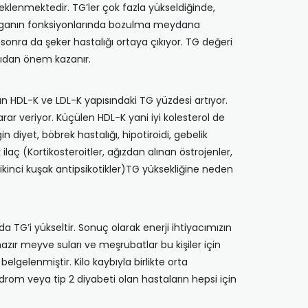
klenmektedir. TG’ler çok fazla yükseldiğinde,
organın fonksiyonlarında bozulma meydana
 sonra da şeker hastalığı ortaya çıkıyor. TG değeri
açıdan önem kazanır.
an HDL-K ve LDL-K yapısındaki TG yüzdesi artıyor.
rar veriyor. Küçülen HDL-K yani iyi kolesterol de
n diyet, böbrek hastalığı, hipotiroidi, gebelik
ilaç (Kortikosteroitler, ağızdan alınan östrojenler,
r, ikinci kuşak antipsikotikler)TG yüksekliğine neden
da TG’i yükseltir. Sonuç olarak enerji ihtiyacımızın
hazır meyve suları ve meşrubatlar bu kişiler için
elgelenmiştir. Kilo kaybıyla birlikte orta
drom veya tip 2 diyabeti olan hastaların hepsi için