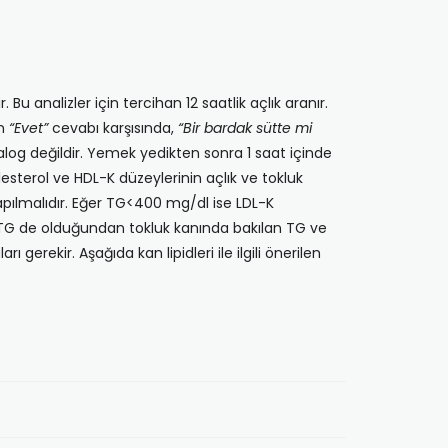
r. Bu analizler için tercihan 12 saatlik açlık aranır.
en
“Evet”
cevabı karşısında,
“Bir bardak sütte mi
log değildir. Yemek yedikten sonra 1 saat içinde
olesterol ve HDL-K düzeylerinin açlık ve tokluk
yapılmalıdır. Eğer TG<400 mg/dl ise LDL-K
e TG de olduğundan tokluk kanında bakılan TG ve
 gerekir. Aşağıda kan lipidleri ile ilgili önerilen