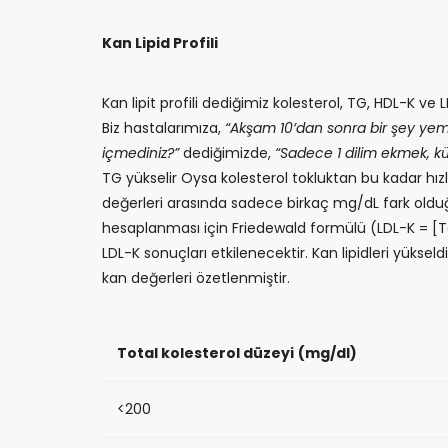
Kan Lipid Profili
Kan lipit profili dediğimiz kolesterol, TG, HDL-K ve LDL
Biz hastalarımıza,
“Akşam 10’dan sonra bir şey ye
içmediniz?”
dediğimizde,
“Sadece 1 dilim ekmek, k
TG yükselir Oysa kolesterol tokluktan bu kadar hızlı 
değerleri arasında sadece birkaç mg/dL fark olduğu
hesaplanması için Friedewald formülü (LDL-K = [To
LDL-K sonuçları etkilenecektir. Kan lipidleri yükseldi
kan değerleri özetlenmiştir.
Total kolesterol düzeyi
(mg/dl)
<200