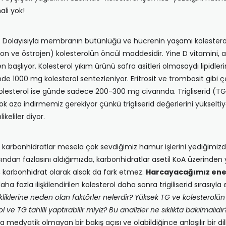
ali yok!
Dolayısıyla membranın bütünlüğü ve hücrenin yaşamı kolesterolün
eron ve östrojen) kolesterolün öncül maddesidir. Yine D vitamini, 
 başlıyor. Kolesterol yıkım ürünü safra asitleri olmasaydı lipidleri
de 1000 mg kolesterol sentezleniyor. Eritrosit ve trombosit gibi ç
kolesterol ise günde sadece 200-300 mg civarında. Trigliserid (TG
çok aza indirmemiz gerekiyor çünkü trigliserid değerlerini yükselti
eliler diyor.
rbonhidratlar mesela çok sevdiğimiz hamur işlerini yediğimizde sin
dan fazlasını aldığımızda, karbonhidratlar asetil KoA üzerinden yağ 
 karbonhidrat olarak alsak da fark etmez.
Harcayacağımız enerj
ha fazla ilişkilendirilen kolesterol daha sonra trigiliserid sırasıyla e
kliklerine neden olan faktörler nelerdir? Yüksek TG ve kolesterolün b
l ve TG tahlili yaptırabilir miyiz? Bu analizler ne sıklıkta bakılmalı
 medyatik olmayan bir bakış açısı ve olabildiğince anlaşılır bir dill