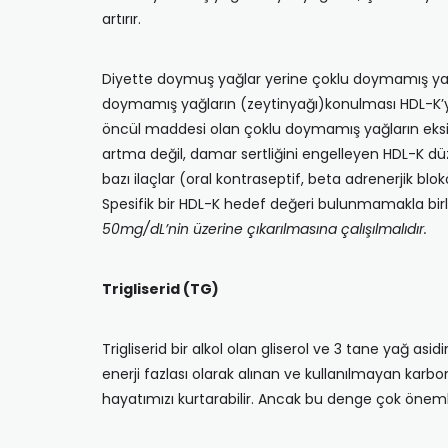
artırır.
Diyette doymuş yağlar yerine çoklu doymamış yağl
doymamış yağların (zeytinyağı)konulması HDL-K’ye 
öncül maddesi olan çoklu doymamış yağların eksikl
artma değil, damar sertliğini engelleyen HDL-K düze
bazı ilaçlar (oral kontraseptif, beta adrenerjik blo
Spesifik bir HDL-K hedef değeri bulunmamakla birli
50mg/dL’nin üzerine çıkarılmasına çalışılmalıdır.
Trigliserid (TG)
Trigliserid bir alkol olan gliserol ve 3 tane yağ 
enerji fazlası olarak alınan ve kullanılmayan karb
hayatımızı kurtarabilir. Ancak bu denge çok önemli