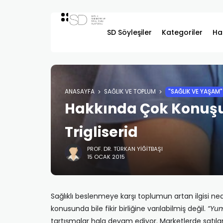
SD Söyleşiler
Kategoriler
Ha
ANASAYFA
SAĞLIK VE TOPLUM
"SAĞLIK VE YAŞAM"
Hakkında Çok Konuşul
Trigliserid
PROF. DR. TÜRKAN YIĞITBAŞI
15 OCAK 2015
Sağlıklı beslenmeye karşı toplumun artan ilgisi n
konusunda bile fikir birliğine varılabilmiş değil.
“Yum
tartışmalar hala devam ediyor. Marketlerde satıla