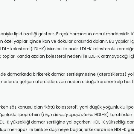
nedeniyle lipid özelliği gösterir. Birçok hormonun öncül maddesidir.
 özel yapılar içinde kan ve dokular arasında dolanır. Bu yapılar i
e LDL- kolesterol(LDL-K) isimleri ile anılır. LDL-K kolesterolü kar
K toplar. Kanda azalan kolesterol nedeni ile LDL-K artmayacağı içi
e damarlarda birikerek damar sertleşmesine (ateroskleroz) yol a
marlarda gelişen aterosklerozun neden olduğu koroner kalp hastal
ken söz konusu olan “kötü kolesterol”, yani düşük yoğunluklu lipo
ğunluklu lipoprotein (
high
density lipoproteins
HDL-K) tarafından t
 LDL-K yüksekliği damar sertliğine yol açarken, HDL-K yüksekliği da
up menapoz ile birlikte düşmeye başlar, erkeklerde ise HDL-K ge