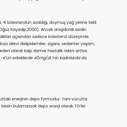
K kolesterolun azaldığı, doymuş yağ yerine tekli
(Oğuz Kayaalp,2000). Ancak araşidonik asidin
lıkları açısından sadece kolesterol düzeyinde
azı ailevi dislipidemiler, sigara, sedanter yaşam,
den olarak kalp damar hastalık riskini arttırır.
-K’ün erkeklerde 40mg/dL’nin kadınlarda da
cuttaki enerjinin depo formudur. Yani vücutta
da besin bulamazsak depo enerji olarak TG’ler