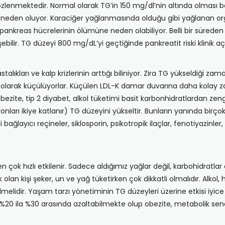
lenmektedir. Normal olarak TG’in 150 mg/dl’nin altında olması be
 neden oluyor. Karaciğer yağlanmasında olduğu gibi yağlanan 
 pankreas hücrelerinin ölümüne neden olabiliyor. Belli bir süreden
ebilir. TG düzeyi 800 mg/dL’yi geçtiğinde pankreatit riski klinik 
ları ve kalp krizlerinin arttığı biliniyor. Zira TG yükseldiği zam
al olarak küçülüyorlar. Küçülen LDL-K damar duvarına daha kolay za
obezite, tip 2 diyabet, alkol tüketimi basit karbonhidratlardan zengi
ları ikiye katlanır) TG düzeyini yükseltir. Bunların yanında birçok 
i bağlayıcı reçineler, siklosporin, psikotropik ilaçlar, fenotiyazinle
n çok hızlı etkilenir. Sadece aldığımız yağlar değil, karbohidratlar 
an kişi şeker, un ve yağ tüketirken çok dikkatli olmalıdır. Alkol, 
elidir. Yaşam tarzı yönetiminin TG düzeyleri üzerine etkisi iyice b
i %20 ila %30 arasında azaltabilmekte olup obezite, metabolik sen