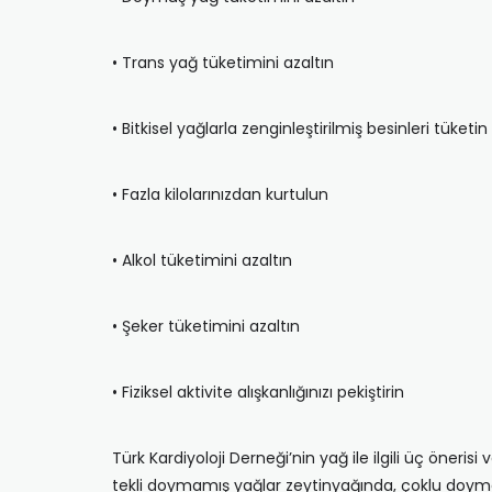
• Trans yağ tüketimini azaltın
• Bitkisel yağlarla zenginleştirilmiş besinleri tüketin
• Fazla kilolarınızdan kurtulun
• Alkol tüketimini azaltın
• Şeker tüketimini azaltın
• Fiziksel aktivite alışkanlığınızı pekiştirin
Türk Kardiyoloji Derneği’nin yağ ile ilgili üç öner
tekli doymamış yağlar zeytinyağında, çoklu doymam