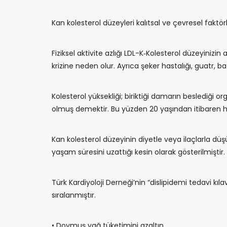
Kan kolesterol düzeyleri kalıtsal ve çevresel faktörl
Fiziksel aktivite azlığı LDL-K‐Kolesterol düzeyinizi
krizine neden olur. Ayrıca şeker hastalığı, guatr, b
Kolesterol yüksekliği; biriktiği damarın beslediği 
olmuş demektir. Bu yüzden 20 yaşından itibaren he
Kan kolesterol düzeyinin diyetle veya ilaçlarla düş
yaşam süresini uzattığı kesin olarak gösterilmiştir
Türk Kardiyoloji Derneği’nin “dislipidemi tedavi kıla
sıralanmıştır.
• Doymuş yağ tüketimini azaltın