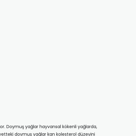
diyor. Doymuş yağlar hayvansal kökenli yağlarda,
yetteki doymuş yağlar kan kolesterol düzeyini