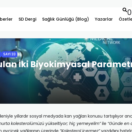
0
berler
SD Dergi
Sağlık Günlüğü (Blog)
Yazarlar
Özetl
SAYI 33
an İki Biyokimyasal Parametre
edeniyle yıllardır sosyal medyada kan yağları konusu tartışılıyor
urta kolesterolümüzü yükseltiyor; hiç yemeyelim”
ile
“Günde en a
n ayçiçek yağlarının üzerinde
“Kolesterol içermez”
yazdığını hatırl