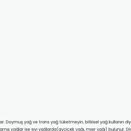
isi var. Doymuş yağ ve trans yağ tüketmeyin, bitkisel yağ kullanın 
ış yağlar ise sıvı yağlarda(ayçiçek yağı, mısır yağı) bulunur. Di