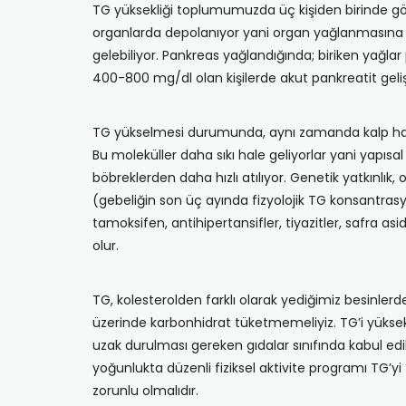
TG yüksekliği toplumumuzda üç kişiden birinde göz
organlarda depolanıyor yani organ yağlanmasına
gelebiliyor. Pankreas yağlandığında; biriken yağlar
400-800 mg/dl olan kişilerde akut pankreatit geliş
TG yükselmesi durumunda, aynı zamanda kalp hastalık
Bu moleküller daha sıkı hale geliyorlar yani yapıs
böbreklerden daha hızlı atılıyor. Genetik yatkınlık, 
(gebeliğin son üç ayında fizyolojik TG konsantrasyon
tamoksifen, antihipertansifler, tiyazitler, safra asid
olur.
TG, kolesterolden farklı olarak yediğimiz besinlerde
üzerinde karbonhidrat tüketmemeliyiz. TG’i yüksek ol
uzak durulması gereken gıdalar sınıfında kabul edilm
yoğunlukta düzenli fiziksel aktivite programı TG’y
zorunlu olmalıdır.