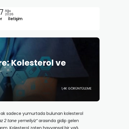
7
Ağu
2026
er
İletişim
: Kolesterol ve
1,4K GÖRÜNTÜLEME
 ancak sadece yumurtada bulunan kolesterol
z 2 tane yemeliyiz”
arasında gidip gelen
arım. Kolesterol zaten hayvansal bir yağ,