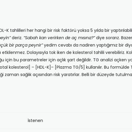
-K tahlilleri her hangi bir risk faktörü yoksa 5 yılda bir yaptırılabili
meyin”
deriz.
“Sabah kan verirken de aç mısınız?”
diye sorarız. Baz
üçük bir parça peynir”
yedim cevabı da nadiren yaptığımız bir diya
etkilenmez. Dolayısıyla tok iken de kolesterol tahlili verebiliriz. K
 için bu parametreler için açlık şart değildir. TG analizi açken 
tal kolesterol] – [HDL-K]– [Plazma TG/5] kullanılır. Bu formüld
ği zaman sağlık açısından risk yaratırlar. Belli bir düzeyde tutulmaları
İstenen