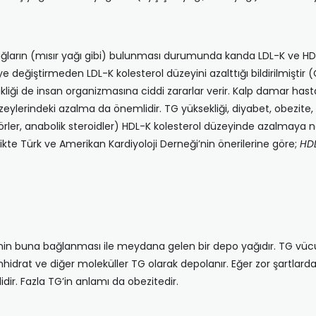
arın (mısır yağı gibi) bulunması durumunda kanda LDL-K ve HDL-
değiştirmeden LDL-K kolesterol düzeyini azalttığı bildirilmiştir 
iği de insan organizmasına ciddi zararlar verir. Kalp damar hasta
ylerindeki azalma da önemlidir. TG yüksekliği, diyabet, obezite, b
körler, anabolik steroidler) HDL-K kolesterol düzeyinde azalmaya ne
kte Türk ve Amerikan Kardiyoloji Derneği’nin önerilerine göre;
HDL
asidinin buna bağlanması ile meydana gelen bir depo yağıdır. TG vü
onhidrat ve diğer moleküller TG olarak depolanır. Eğer zor şartlar
dir. Fazla TG’in anlamı da obezitedir.