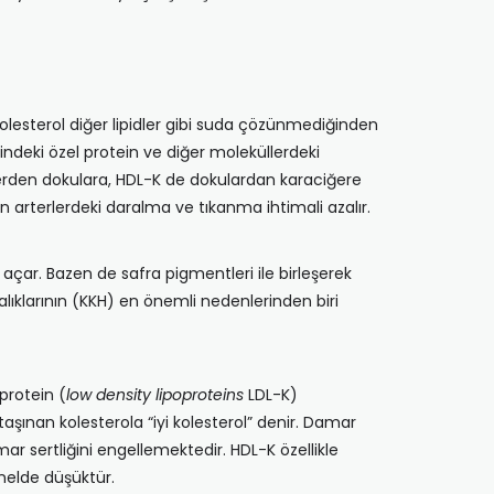
 Kolesterol diğer lipidler gibi suda çözünmediğinden
çindeki özel protein ve diğer moleküllerdeki
aciğerden dokulara, HDL-K de dokulardan karaciğere
n arterlerdeki daralma ve tıkanma ihtimali azalır.
çar. Bazen de safra pigmentleri ile birleşerek
ıklarının (KKH) en önemli nedenlerinden biri
protein (
low density lipoproteins
LDL-K)
aşınan kolesterola “iyi kolesterol” denir. Damar
mar sertliğini engellemektedir. HDL-K özellikle
nelde düşüktür.