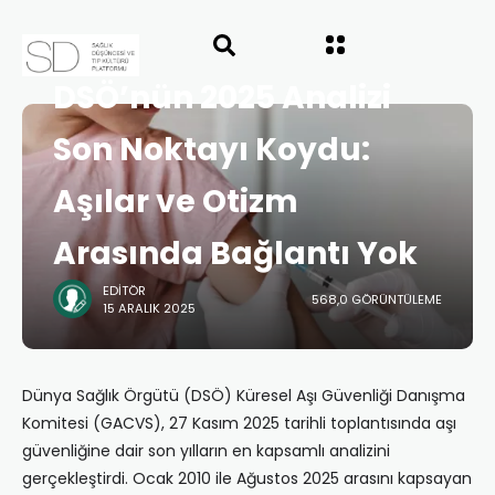
ANASAYFA
HABERLER
DSÖ’nün 2025 Analizi
Son Noktayı Koydu:
Aşılar ve Otizm
Arasında Bağlantı Yok
EDITÖR
568,0 GÖRÜNTÜLEME
15 ARALIK 2025
Dünya Sağlık Örgütü (DSÖ) Küresel Aşı Güvenliği Danışma
Komitesi (GACVS), 27 Kasım 2025 tarihli toplantısında aşı
güvenliğine dair son yılların en kapsamlı analizini
gerçekleştirdi. Ocak 2010 ile Ağustos 2025 arasını kapsayan