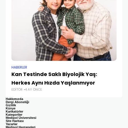
HABERLER
HA
Kan Testinde Saklı Biyolojik Yaş:
Su
Herkes Aynı Hızda Yaşlanmıyor
Y
EDITÖR
4 AY ÖNCE
EDI
Hakkımızda
Dergi Aboneliği
Gizlilik
Künye
Karikatürler
Kategoriler
Medipol Üniversitesi
Site Haritası
Yazarlar
Medipol Hastaneleri