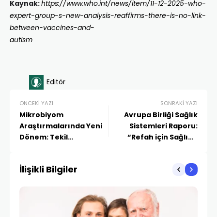
Kaynak:
https://www.who.int/news/item/11-12-2025-who-
expert-group-s-new-analysis-reaffirms-there-is-no-link-
between-vaccines-and-
autism
Editör
ÖNCEKI YAZI
SONRAKI YAZI
Mikrobiyom
Avrupa Birliği Sağlık
Araştırmalarında Yeni
Sistemleri Raporu:
Dönem: Tekil
“Refah için Sağlığa
Bakterilerden
Yatırım Şart”
Konsorsiyum Temelli
İlişikli Bilgiler
Tedavilere