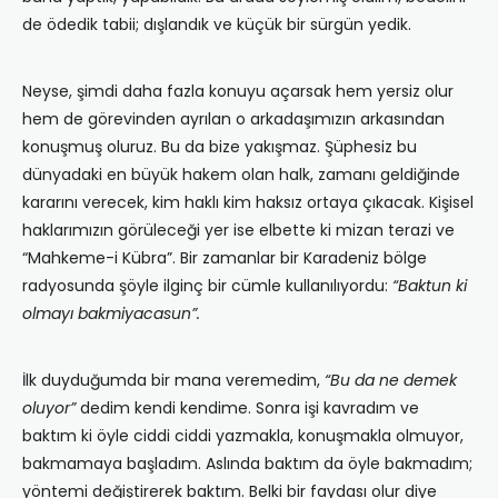
de ödedik tabii; dışlandık ve küçük bir sürgün yedik.
Neyse, şimdi daha fazla konuyu açarsak hem yersiz olur
hem de görevinden ayrılan o arkadaşımızın arkasından
konuşmuş oluruz. Bu da bize yakışmaz. Şüphesiz bu
dünyadaki en büyük hakem olan halk, zamanı geldiğinde
kararını verecek, kim haklı kim haksız ortaya çıkacak. Kişisel
haklarımızın görüleceği yer ise elbette ki mizan terazi ve
“Mahkeme-i Kübra”. Bir zamanlar bir Karadeniz bölge
radyosunda şöyle ilginç bir cümle kullanılıyordu:
“Baktun ki
olmayı bakmiyacasun”.
İlk duyduğumda bir mana veremedim,
“Bu da ne demek
oluyor”
dedim kendi kendime. Sonra işi kavradım ve
baktım ki öyle ciddi ciddi yazmakla, konuşmakla olmuyor,
bakmamaya başladım. Aslında baktım da öyle bakmadım;
yöntemi değiştirerek baktım. Belki bir faydası olur diye