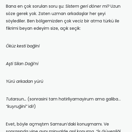
Bana en çok sorulan soru şu:
Sistem geri döner mi?
Uzun
söze gerek yok. Zaten uzman arkadaşlar her şeyi
söylediler. Ben bölgemizden çok veciz bir atma türkü ile
fikrimi beyan edeyim size, açık seçik:
Öküz kesti bağini
Aşti Silan Daği’ni
Yürü arkadan yürü
Tutarsun…
(sonrasini tam hatirliyamayirum ama galiba…
“kuyruğini”
idi!)
Evet, böyle açmıştım Samsun’daki konuşmamı. Ve
sonrasında yine aynı minvalde asıl konuma,
“İş Güvenliği