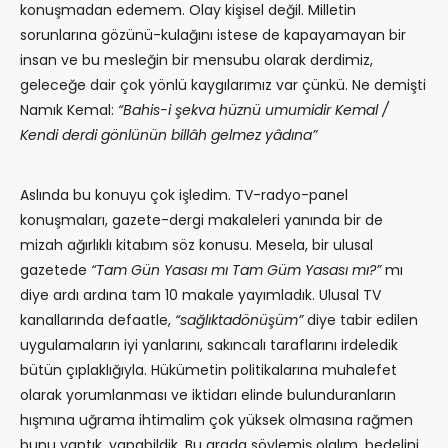
konuşmadan edemem. Olay kişisel değil. Milletin
sorunlarına gözünü-kulağını istese de kapayamayan bir
insan ve bu mesleğin bir mensubu olarak derdimiz,
geleceğe dair çok yönlü kaygılarımız var çünkü. Ne demişti
Namık Kemal:
“Bahis-i şekva hüznü umumidir Kemal /
Kendi derdi gönlünün billâh gelmez yâdına”
Aslında bu konuyu çok işledim. TV-radyo-panel
konuşmaları, gazete-dergi makaleleri yanında bir de
mizah ağırlıklı kitabım söz konusu. Mesela, bir ulusal
gazetede
“Tam Gün Yasası mı Tam Güm Yasası mı?”
mı
diye ardı ardına tam 10 makale yayımladık. Ulusal TV
kanallarında defaatle,
“sağlıktadönüşüm”
diye tabir edilen
uygulamaların iyi yanlarını, sakıncalı taraflarını irdeledik
bütün çıplaklığıyla. Hükümetin politikalarına muhalefet
olarak yorumlanması ve iktidarı elinde bulunduranların
hışmına uğrama ihtimalim çok yüksek olmasına rağmen
bunu yaptık, yapabildik. Bu arada söylemiş olalım, bedelini