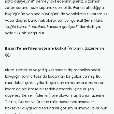
para ödeyeyim?”
demeyi akıl edebilmişseniz, o zaman
zaten sorunu çözmüşsünüz demektir. Gönül rahatlığıyla
küçüğünün yanında büyüğünü de yapabilirsiniz! Sistem TC
vatandaşına bunu hak olarak tanıyor çünkü! Şerhi: Hani,
“sağlık hizmeti ucuzladı, kapsam genişledi”
demiştik ya,
valla
“El Hak”
doğrudur.
Bizim Temel’den sisteme katkı!
(Anonim, düzenleme
ŞŞ)
Bizim Temel’un yaşadığı kasabanın dış mahallesindeki
kavşağın tam ortasında kocaman bir çukur varmış. Bu
mendebur çukur, yıllardır çok can almış ama o zamana
kadar da hiç kimse bir tedbir almamiş; içine düşen
düşene… Elenler (ölenler) bile oluyormuş. Bunun üzerine
Temel, Cemal ve Dursun milletsever-vatansever-
haksever duygularla soruna bir çözüm bulmaya ve bunun