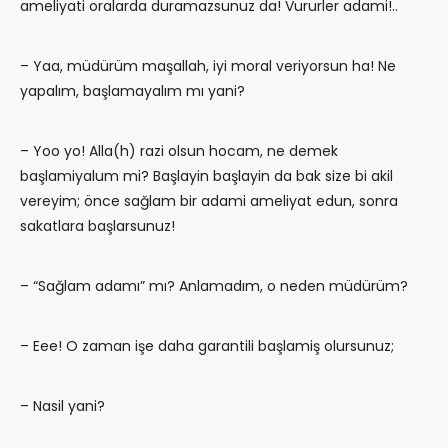
ameliyati oralarda duramazsunuz da! Vururler adami!..
– Yaa, müdürüm maşallah, iyi moral veriyorsun ha! Ne
yapalım, başlamayalım mı yani?
– Yoo yo! Alla(h) razi olsun hocam, ne demek
başlamiyalum mi? Başlayin başlayin da bak size bi akil
vereyim; önce sağlam bir adami ameliyat edun, sonra
sakatlara başlarsunuz!
– “Sağlam adamı” mı? Anlamadım, o neden müdürüm?
– Eee! O zaman işe daha garantili başlamiş olursunuz;
– Nasil yani?