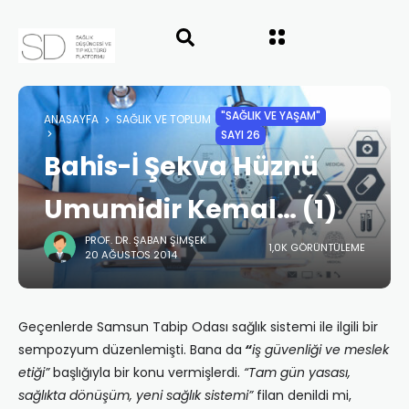
"SAĞLIK VE YAŞAM"
ANASAYFA
SAĞLIK VE TOPLUM
SAYI 26
Bahis-İ Şekva Hüznü
Umumidir Kemal… (1)
PROF. DR. ŞABAN ŞIMŞEK
1,0K GÖRÜNTÜLEME
20 AĞUSTOS 2014
Geçenlerde Samsun Tabip Odası sağlık sistemi ile ilgili bir
sempozyum düzenlemişti. Bana da
“
iş güvenliği ve meslek
etiği”
başlığıyla bir konu vermişlerdi.
“Tam gün yasası,
sağlıkta dönüşüm, yeni sağlık sistemi”
filan denildi mi,