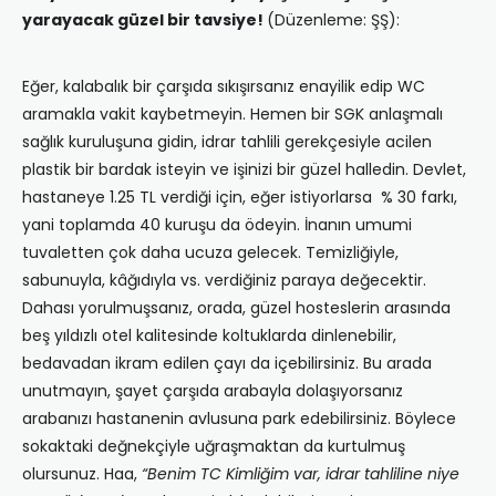
yarayacak güzel bir tavsiye!
(Düzenleme: ŞŞ):
Eğer, kalabalık bir çarşıda sıkışırsanız enayilik edip WC
aramakla vakit kaybetmeyin. Hemen bir SGK anlaşmalı
sağlık kuruluşuna gidin, idrar tahlili gerekçesiyle acilen
plastik bir bardak isteyin ve işinizi bir güzel halledin. Devlet,
hastaneye 1.25 TL verdiği için, eğer istiyorlarsa % 30 farkı,
yani toplamda 40 kuruşu da ödeyin. İnanın umumi
tuvaletten çok daha ucuza gelecek. Temizliğiyle,
sabunuyla, kâğıdıyla vs. verdiğiniz paraya değecektir.
Dahası yorulmuşsanız, orada, güzel hosteslerin arasında
beş yıldızlı otel kalitesinde koltuklarda dinlenebilir,
bedavadan ikram edilen çayı da içebilirsiniz. Bu arada
unutmayın, şayet çarşıda arabayla dolaşıyorsanız
arabanızı hastanenin avlusuna park edebilirsiniz. Böylece
sokaktaki değnekçiyle uğraşmaktan da kurtulmuş
olursunuz. Haa,
“Benim TC Kimliğim var, idrar tahliline niye