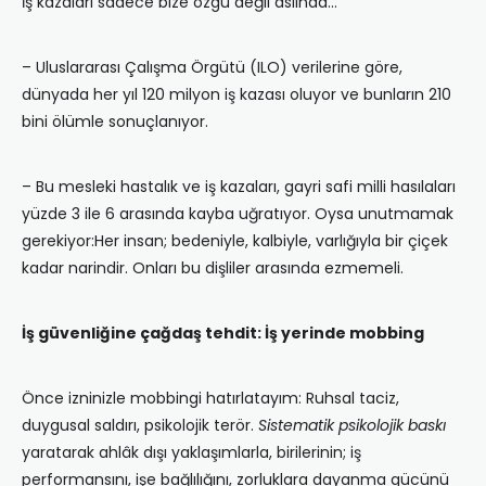
İş kazaları sadece bize özgü değil aslında…
– Uluslararası Çalışma Örgütü (ILO) verilerine göre,
dünyada her yıl 120 milyon iş kazası oluyor ve bunların 210
bini ölümle sonuçlanıyor.
– Bu mesleki hastalık ve iş kazaları, gayri safi milli hasılaları
yüzde 3 ile 6 arasında kayba uğratıyor. Oysa unutmamak
gerekiyor:Her insan; bedeniyle, kalbiyle, varlığıyla bir çiçek
kadar narindir. Onları bu dişliler arasında ezmemeli.
İş güvenliğine çağdaş tehdit: İş yerinde mobbing
Önce izninizle mobbingi hatırlatayım: Ruhsal taciz,
duygusal saldırı, psikolojik terör.
Sistematik psikolojik baskı
yaratarak ahlâk dışı yaklaşımlarla, birilerinin; iş
performansını, işe bağlılığını, zorluklara dayanma gücünü