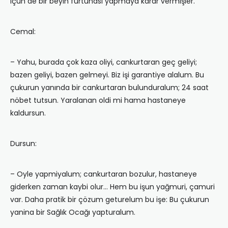
içun de bir beyin furtunasi yapmaya karar vermişler.
Cemal:
– Yahu, burada çok kaza oliyi, cankurtaran geç geliyi;
bazen geliyi, bazen gelmeyi. Biz işi garantiye alalum. Bu
çukurun yanında bir cankurtaran bulunduralum; 24 saat
nöbet tutsun. Yaralanan oldi mi hama hastaneye
kaldursun.
Dursun:
– Oyle yapmiyalum; cankurtaran bozulur, hastaneye
giderken zaman kaybi olur… Hem bu işun yağmuri, çamuri
var. Daha pratik bir çözum geturelum bu işe: Bu çukurun
yanina bir Sağlık Ocağı yapturalum.