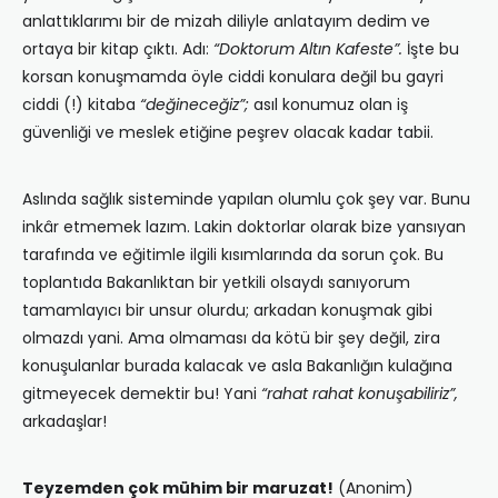
anlattıklarımı bir de mizah diliyle anlatayım dedim ve
ortaya bir kitap çıktı. Adı:
“Doktorum Altın Kafeste”.
İşte bu
korsan konuşmamda öyle ciddi konulara değil bu gayri
ciddi (!) kitaba
“değineceğiz”;
asıl konumuz olan iş
güvenliği ve meslek etiğine peşrev olacak kadar tabii.
Aslında sağlık sisteminde yapılan olumlu çok şey var. Bunu
inkâr etmemek lazım. Lakin doktorlar olarak bize yansıyan
tarafında ve eğitimle ilgili kısımlarında da sorun çok. Bu
toplantıda Bakanlıktan bir yetkili olsaydı sanıyorum
tamamlayıcı bir unsur olurdu; arkadan konuşmak gibi
olmazdı yani. Ama olmaması da kötü bir şey değil, zira
konuşulanlar burada kalacak ve asla Bakanlığın kulağına
gitmeyecek demektir bu! Yani
“rahat rahat konuşabiliriz”,
arkadaşlar!
Teyzemden çok mühim bir maruzat!
(Anonim)