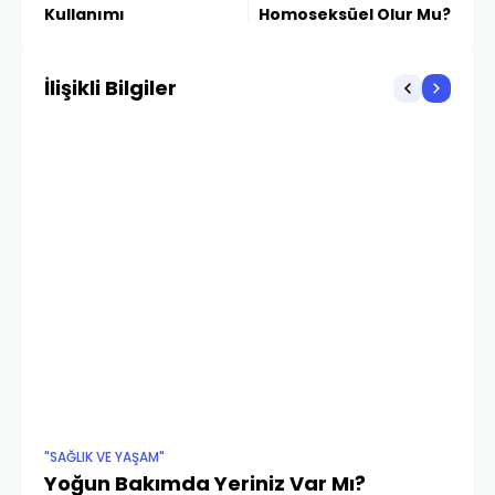
Kullanımı
Homoseksüel Olur Mu?
İlişikli Bilgiler
"SAĞLIK VE YAŞAM"
SAY
Yoğun Bakımda Yeriniz Var Mı?
Ku