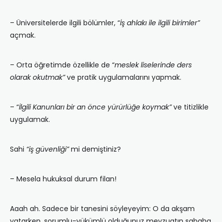
– Üniversitelerde ilgili bölümler, “
İş ahlakı ile ilgili birimler”
açmak.
– Orta öğretimde özellikle de “
meslek liselerinde ders
olarak okutmak”
ve pratik uygulamalarını yapmak.
– “
İlgili Kanunları bir an önce yürürlüğe koymak”
ve titizlikle
uygulamak.
Sahi
“iş güvenliği”
mi demiştiniz?
– Mesela hukuksal durum filan!
Aaah ah. Sadece bir tanesini söyleyeyim: O da akşam
yatarken, sorumlu-yükümlü olduğunuz mevzuatın sabaha