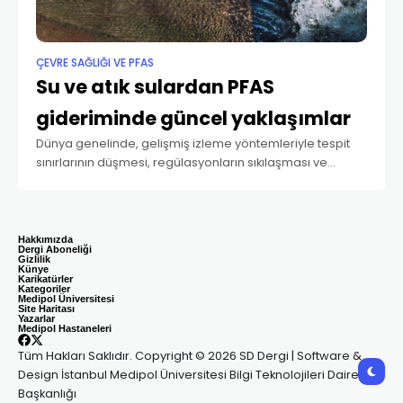
ÇEVRE SAĞLIĞI VE PFAS
Su ve atık sulardan PFAS
gideriminde güncel yaklaşımlar
Dünya genelinde, gelişmiş izleme yöntemleriyle tespit
sınırlarının düşmesi, regülasyonların sıkılaşması ve
kamuoyu duyarlılığının artması, belediye ve endüstri
ölçekli arıtım yatırımlarını hızlandırmaktadır. Bugün,
yüzbinlerce nüfusa hizmet veren içme suyu tesislerinden
farmasötik,
Hakkımızda
Dergi Aboneliği
Gizlilik
Künye
Karikatürler
Kategoriler
Medipol Üniversitesi
Site Haritası
Yazarlar
Medipol Hastaneleri
Tüm Hakları Saklıdır. Copyright © 2026 SD Dergi | Software &
Design İstanbul Medipol Üniversitesi Bilgi Teknolojileri Daire
Başkanlığı