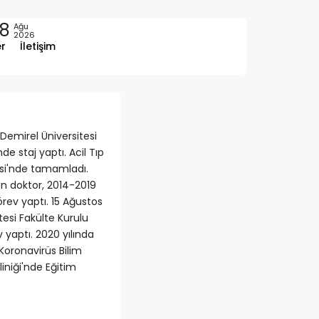
8
Ağu
2026
er
İletişim
Demirel Üniversitesi
 staj yaptı. Acil Tıp
tesi'nde tamamladı.
an doktor, 2014-2019
örev yaptı. 15 Ağustos
tesi Fakülte Kurulu
 yaptı. 2020 yılında
Koronavirüs Bilim
liniği'nde Eğitim