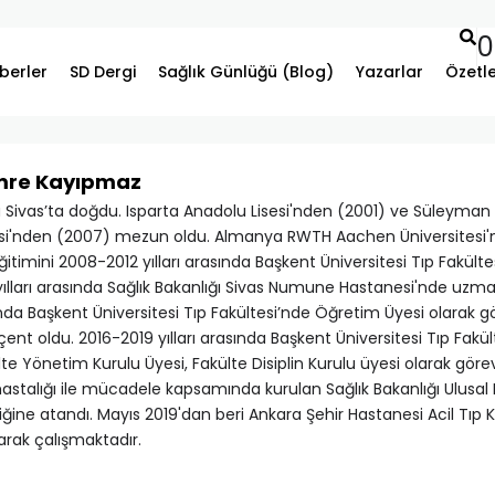
0
berler
SD Dergi
Sağlık Günlüğü (Blog)
Yazarlar
Özetl
Emre Kayıpmaz
a Sivas’ta doğdu. Isparta Anadolu Lisesi'nden (2001) ve Süleyman 
esi'nden (2007) mezun oldu. Almanya RWTH Aachen Üniversitesi'nde
itimini 2008-2012 yılları arasında Başkent Üniversitesi Tıp Fakül
ılları arasında Sağlık Bakanlığı Sivas Numune Hastanesi'nde uzm
sında Başkent Üniversitesi Tıp Fakültesi’nde Öğretim Üyesi olarak g
ent oldu. 2016-2019 yılları arasında Başkent Üniversitesi Tıp Fakül
lte Yönetim Kurulu Üyesi, Fakülte Disiplin Kurulu üyesi olarak görev
stalığı ile mücadele kapsamında kurulan Sağlık Bakanlığı Ulusal 
iğine atandı. Mayıs 2019'dan beri Ankara Şehir Hastanesi Acil Tıp K
larak çalışmaktadır.