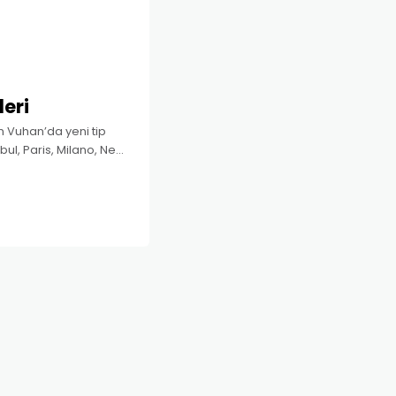
eri
an Vuhan’da yeni tip
ul, Paris, Milano, New
 insan, olayın ucunun