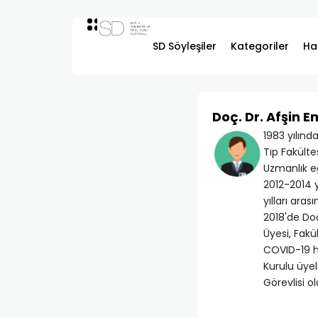
SD Söyleşiler
Kategoriler
Ha
Doç. Dr. Afşin 
1983 yılınd
Tıp Fakült
Uzmanlık eğ
2012-2014 y
yılları ara
2018'de Doç
Üyesi, Fakü
COVID-19 ha
Kurulu üyel
Görevlisi o