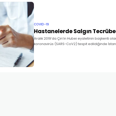
COVID-19
Hastanelerde Salgın Tecrübel
Aralık 2019’da Çin’in Hubei eyaletinin başkenti ol
koronavirüs (SARS-CoV2) tespit edildiğinde İstanb
York ve benzeri birçok metropolde yaşayan çoğu
kendisine dokunabileceğini