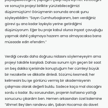
ve sonuçta projeyi birlikte yürütebileceğimizi
düşünmüştüm! Görüşmenin sonunda ancak şunu
söyleyebildim: “Sayın Cumhurbaşkanım, ben verdiğiniz
görevi şu ana kadar layıkıyla yerine getirdiğimi
düşünüyorum. Eğer bu proje kabul olursa inşaat çavuşluğu
yapmak dahil çalışmaya hazırım ama olmayacaksa bana
müsaade edin efendim.”
Verdiği cevabı daha doğrusu nidasını söylemeyeyim ama
projeyi takdirle karşıladı. Dahası sunum için geçen bir saat
on beş dakika içerisinde konuştuğum her cümleyi büyük
bir nezaketle ve dikkatle dinledi. Sözümü kesmedi; her
kelimesini bu işe gönlünü vermiş bir akademisyenin
çalışması olarak değerli buldu. Sadece kaça mal olacağını
sordu o kadar. Bu sorusundan, projenin kafasına yattığı
sonucunu çıkardım ben. Hemen arkasından özel kalemine
“Ahmet Bey’den randevu alın, Şaban Hocamızı da davet