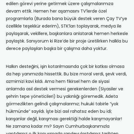
edilen görevi yerine getirmek üzere çalışmalarımıza
devam ettik. Hemen her aşamasını TV’lerde özel
programlarla (Burada bana büyük destek veren Çay TV’ye
özellikle teşekkür ederim), STK’ları toplayarak, medya ile
paylaşarak, vekillere, başkanlara anlatarak hemen herkesle
paylaştık. Sanıyorum ki Rize’de bir proje üretilirken halkla bu
derece paylaşılan başka bir çalışma daha yoktur.
Halkın desteğini, işin kotarılmasında çok bir katkısı olmasa
da hep yanımızda hissettik. Bu bize moral verdi, şevk verdi,
azmimizi kavi kıldı. Ama hem fikirsel hem de siyasi
anlamda asıl destek vermesi gerekenlerden (Siyasiler ve
şehrin tepe yöneticileri) bu yakınlığı göremedik. Adeta
görmezlikten gelindi çalışmalarımız; hukuki tabirle “yok
hükmünde” sayıldı. İşte bizi asıl rahatsız eden bu idi;
karışanlar değil, karışması gerektiği halde karışmayanlar!
Ne zamana kadar mı? Sayın Cumhurbaşkanımızla
yaptığımız o ilk konuşmada randevulaştığımız tarihten