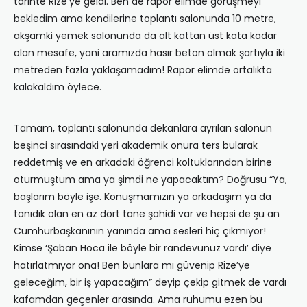
tarihte Rize’ye geldi. Ben de rapor elimde görüşmeyi
bekledim ama kendilerine toplantı salonunda 10 metre,
akşamki yemek salonunda da alt kattan üst kata kadar
olan mesafe, yani aramızda hasır beton olmak şartıyla iki
metreden fazla yaklaşamadım! Rapor elimde ortalıkta
kalakaldım öylece.
Tamam, toplantı salonunda dekanlara ayrılan salonun
beşinci sırasındaki yeri akademik onura ters bularak
reddetmiş ve en arkadaki öğrenci koltuklarından birine
oturmuştum ama ya şimdi ne yapacaktım? Doğrusu “Ya,
başlarım böyle işe. Konuşmamızın ya arkadaşım ya da
tanıdık olan en az dört tane şahidi var ve hepsi de şu an
Cumhurbaşkanının yanında ama sesleri hiç çıkmıyor!
Kimse ‘Şaban Hoca ile böyle bir randevunuz vardı’ diye
hatırlatmıyor ona! Ben bunlara mı güvenip Rize’ye
geleceğim, bir iş yapacağım” deyip çekip gitmek de vardı
kafamdan geçenler arasında. Ama ruhumu ezen bu