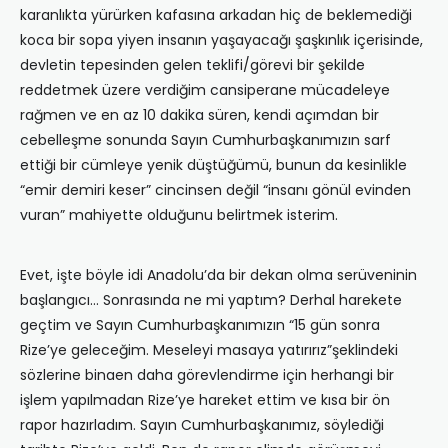
karanlıkta yürürken kafasına arkadan hiç de beklemediği
koca bir sopa yiyen insanın yaşayacağı şaşkınlık içerisinde,
devletin tepesinden gelen teklifi/görevi bir şekilde
reddetmek üzere verdiğim cansiperane mücadeleye
rağmen ve en az 10 dakika süren, kendi açımdan bir
cebelleşme sonunda Sayın Cumhurbaşkanımızın sarf
ettiği bir cümleye yenik düştüğümü, bunun da kesinlikle
“emir demiri keser” cincinsen değil “insanı gönül evinden
vuran” mahiyette olduğunu belirtmek isterim.
Evet, işte böyle idi Anadolu’da bir dekan olma serüveninin
başlangıcı… Sonrasında ne mi yaptım? Derhal harekete
geçtim ve Sayın Cumhurbaşkanımızın “15 gün sonra
Rize’ye geleceğim. Meseleyi masaya yatırırız”şeklindeki
sözlerine binaen daha görevlendirme için herhangi bir
işlem yapılmadan Rize’ye hareket ettim ve kısa bir ön
rapor hazırladım. Sayın Cumhurbaşkanımız, söylediği