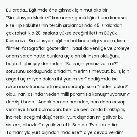
Bu arada… Eğitimde öne çıkmak için mutlaka bir
“Simülasyon Merkezi” kurmamız gerektiğini bunu kurarsak
Rize Tıp Fakültesinin tercih sıralamasında 45. sıralardan
çok rahatlıkla 20. sıralara yükseleceğini ilettim Büyük
Reis’imize. Simülasyon eğitimi hakkında bilgi verdim, kısa
filmler-fotoğraflar gösterdim… Nasıl da yeniliğe ve projeye
önem veren hatta bunlara aç olan bir insan olduğunu
başka hiçbir şey demeden “Bu iş için yeriniz var mı?”
sorusunu sorduğunda anladım. “Yerimiz mevcut, bu iş için
asgari üç milyon dolara ihtiyacım var” dediğimde ise
rakamı söz konusu etmeden sorduğu soru “neden dolar?”
oldu. Yani aslında “Neden milli paramızla konuşmuyorsun?”
demişti bana… Ancak hemen ardından, ben daha cevap
vermeye fırsat bulmadan, belki de beni zorda bıraktığını,
incinebileceğimi düşünerek “yurt dışından mı geliyor bu
sistem, cihazlar” diye ilave etti. Ben de “Evet efendim.
Tamamıyla yurt dışından maalesef” diye cevap verdim.