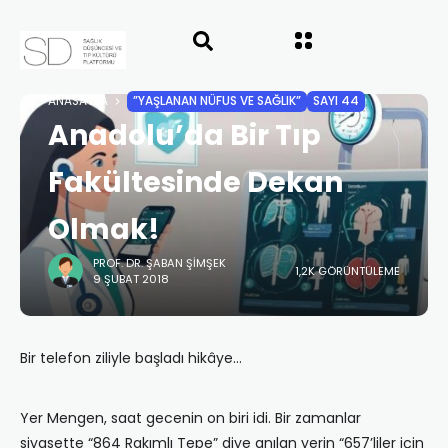
ANASAYFA
”YAŞLANAN NÜFUS VE SAĞLIK”
SAYI 44
Anadolu’da Bir Tıp
Fakültesinde Dekan
Olmak!
PROF. DR. ŞABAN ŞIMŞEK
1,2K GÖRÜNTÜLEME
9 ŞUBAT 2018
Bir telefon ziliyle başladı hikâye…
Yer Mengen, saat gecenin on biri idi. Bir zamanlar
siyasette “864 Rakımlı Tepe” diye anılan yerin “657’liler için