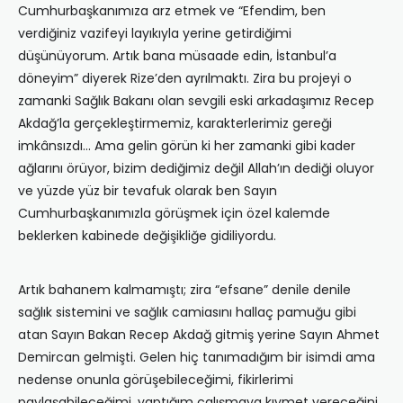
Cumhurbaşkanımıza arz etmek ve “Efendim, ben
verdiğiniz vazifeyi layıkıyla yerine getirdiğimi
düşünüyorum. Artık bana müsaade edin, İstanbul’a
döneyim” diyerek Rize’den ayrılmaktı. Zira bu projeyi o
zamanki Sağlık Bakanı olan sevgili eski arkadaşımız Recep
Akdağ’la gerçekleştirmemiz, karakterlerimiz gereği
imkânsızdı… Ama gelin görün ki her zamanki gibi kader
ağlarını örüyor, bizim dediğimiz değil Allah’ın dediği oluyor
ve yüzde yüz bir tevafuk olarak ben Sayın
Cumhurbaşkanımızla görüşmek için özel kalemde
beklerken kabinede değişikliğe gidiliyordu.
Artık bahanem kalmamıştı; zira “efsane” denile denile
sağlık sistemini ve sağlık camiasını hallaç pamuğu gibi
atan Sayın Bakan Recep Akdağ gitmiş yerine Sayın Ahmet
Demircan gelmişti. Gelen hiç tanımadığım bir isimdi ama
nedense onunla görüşebileceğimi, fikirlerimi
paylaşabileceğimi, yaptığım çalışmaya kıymet vereceğini