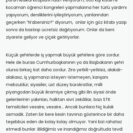
paramedikal kitaplarımdan veriyorum, 600 kişi katılımlı
kocaman öğrenci kongreleri yapmalarına her türlü yardımı
yapıyorum, dersliklerini iyileştiriyorum, yanlarından
geçerken “N’abersiniz?” diyorum, onlar için göz kitabı yazıp
sonra da bastırıp ücretsiz dağıtıyorum. Onlar da beni
ziyarete geliyor ve çiçek getiriyorlar.
Küçük şehirlerde iş yapmak büyük şehirlere göre zordur.
Hele de burası Cumhurbaşkanının ya da Başbakanın şehri
olursa birkaç kat daha zordur. Zira yetkili-yetkisiz, alakalı-
alakasız, iş yapmanızı isteyen-istemeyen, karışanı
mebzuldür; siyasiler, üst düzey bürokratlar, milli
piyangodan büyük ikramiye çıkmış gibi ilin siyasi önde
gelenlerinin yakınları, halktan sivri zekâlılar, bazı STK
temsilcileri vesaire, vesaire… Ancak bunlara hiç kulak
asmadık. Zaten bir kere kesin tavrınızı gösterince bir daha
teşebbüs eden de kolay kolay olmuyor. Yani bizi rahatsız
etmedi bunlar. Bildiğimiz ve inandığımız doğrultuda tevdi