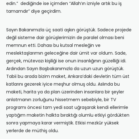
edin.” dediğinde ise içimden “Allah’ın izniyle artık bu iş
tamamdır” diye geçirdim.
Sayın Bakanımızla üç saati aşkın görüştük. Sadece projede
değil sisteme dair görüşlerimizin de paralel olması beni
memnun etti. Dahası bu kutsal mesleğin ve
meslektaşlarımın geleceğine dair ümit var oldum. Sade,
gerçek, mütevazı kişiliği ise onun insanlığının güzelliği idi.
Ardından Sayın Başbakanımızla da uzun uzun görüştük.
Tabii bu arada bizim maket, Ankara’daki devletin tüm üst
katlarını gezerek iyice meşhur olmuş oldu. Aslında bu
maketi, harita ya da plan üzerinden insanlara bir şeyler
anlatmanın zorluğunu hissetmem sebebiyle, bir TV
programı öncesi tam yedi saat uğraşarak kendi ellerimle
yaptığım maketin halkta bıraktığı olumlu etkiyi gördükten
sonra yapmaya karar vermiştik. Etkisi mezkûr yüksek
yerlerde de müthiş oldu.