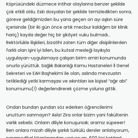
Köprüsündeki düzmece intihar olaylarına benzer şekilde
çok etkili oldu. Eski dosyaları bir şekilde temizledikten sonra,
göreve geldiğimizden bu yana geçen on ayı aşkın süre
içerisinde (bir iki gün önce artık mecbur kaldığım bir klinik
hariç) kayda değer hiç bir şikâyet vuku bulmadı…
Rektörlükle ilişkileri, bizatihi zaten tüm diğer disiplinlerden
farklı olan işini iyi bilen, bu kutsal mesleği layıkıyla
uygulayan-uygulamaya çalışan birim amiri konumunda
onurla yürüttük. Sağlık Bakanlığı Kamu Hastaneleri İl Genel
Sekreteri ve EAH Başhekimi ile olan, aslında mevzuatın
tetiklediği yetki karmaşası ve sıkıntıları ise kişisel “ağır abi”
konumumu(!) değerlendirerek çözme yoluna gittik.
Ondan bundan şundan söz ederken öğrencilerimi
unuttum sanmayın? Asla! Zira onlar bizim yani fakültenin
varlık sebebi. Onların diliyle konuşursak; aramız süpeeer!
Ben onlara mizah diliyle şarkılı türkülü dersler anlatıyorum,