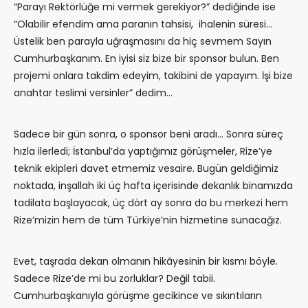
“Parayı Rektörlüğe mi vermek gerekiyor?” dediğinde ise
“Olabilir efendim ama paranın tahsisi, ihalenin süresi…
Üstelik ben parayla uğraşmasını da hiç sevmem Sayın
Cumhurbaşkanım. En iyisi siz bize bir sponsor bulun. Ben
projemi onlara takdim edeyim, takibini de yapayım. İşi bize
anahtar teslimi versinler” dedim…
Sadece bir gün sonra, o sponsor beni aradı… Sonra süreç
hızla ilerledi; İstanbul’da yaptığımız görüşmeler, Rize’ye
teknik ekipleri davet etmemiz vesaire. Bugün geldiğimiz
noktada, inşallah iki üç hafta içerisinde dekanlık binamızda
tadilata başlayacak, üç dört ay sonra da bu merkezi hem
Rize’mizin hem de tüm Türkiye’nin hizmetine sunacağız.
Evet, taşrada dekan olmanın hikâyesinin bir kısmı böyle.
Sadece Rize’de mi bu zorluklar? Değil tabii.
Cumhurbaşkanıyla görüşme gecikince ve sıkıntıların