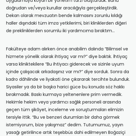
uygulamaya koyan bir yönetim tarzı oluşturduk. Bunu
doğrudan ve/veya kurullar aracılığıyla gerçekleştirdik.
Dekan olarak mevzuatın bende kalmasını zorunlu kıldığı
haller dışındaki tüm imza yetkilerimi, biri kliniklerden diğeri
de prekliniklerden sorumlu iki yardımcıma bıraktım…
Fakülteye adam alırken önce anabilim dalında “Bilimsel ve
hizmete yönelik olarak ihtiyaç var mı?” diye baktık. İhtiyaç
varsa kliniktekilere “Bu ihtiyacı giderecek ve sizinle uyum
içinde çalışacak arkadaşınız var mı?” diye sorduk. Sonra da
kadro dâhilinde ve liyakati öne çıkararak tercihte bulunduk.
Siyasiler ya da bir başka harici güce bu konuda söz hakkı
bırakmadık. Baskı kurmaya yeltenenlere prim vermedik.
Hekimle hekim veya yardımcı sağlık personeli arasında
geçen tüm şikâyet, inceleme ve soruşturmaları elimizin
tersiyle ittik. “Bu ve benzeri durumları bir daha görmek
istemiyorum, bize yakışmaz” dedim. Tutumumuz, yayın
yasağı getirilince artık teşebbüs dahi edilmeyen Boğaziçi