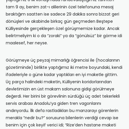
tam 9 ay, benim zat-ı alilerinin özel telefonuna mesaj
bıraktığım saatten ise sadece 29 dakika sonra bizzat geri
dönüşleri ve akabinde birkaç gün geçmeden Beştepe
Külliyesinde gerçekleşen özel görüşmemize kadar. Ancak
belirtmeliyim ki o da “zoraki” ya da “gönülsüz” bir görme idi
maalesef, her neyse.
Görüşmeye üç peyzaj mimarlığı öğrencisi ile (hocalarının
gözetiminde) birlikte yaptığımız iki metre boyundaki, kendi
ifadeleriyle o güne kadar yaptıkları en iyi maketle gittim.
Üç parça halindeki maketin, Külliyenin koridorlarından
devletimizin en üst makam salonuna gidişi görülmeye
değerdi. Her birini bir görevlinin sürdüğü üç adet tekerlekli
servis arabası Anadolu’ya giden tren vagonlarını
andırıyordu. İlk defa rastladıkları bu manzarayı görenlerin
merakla “nedir bu?” sorusuna bilenlerin verdiği cevap ise
benim için çok keyif verici idi; “Rize’den hastane maketi