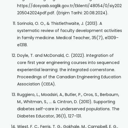
https://dosyasb.saglik.gov.tr/Eklenti/48054/0/siy202
205042024pdf.pdf. (Erişim Tarihi: 20.08.2024).
Sorinola, O. O., & Thistlethwaite, J. (2013). A
systematic review of faculty development activities
in family medicine. Medical Teacher, 35(7), e1309–
e1318.
Doyle, T. and McDonald, C. (2022). Integration of
core first year engineering courses into sequenced
experiential learning: the integrated cornerstone.
Proceedings of the Canadian Engineering Education
Association (CEEA).
Ruggiero, L., Moadsiri, A., Butler, P., Oros, S., Berbaum,
M., Whitman, S., … & Cintron, D. (2010). Supporting
diabetes self-care in underserved populations. The
Diabetes Educator, 36(1), 127-131.
Wiest, F. C., Ferris, T. G., Gokhale, M., Campbell, E. G.,