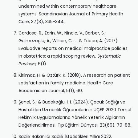
undermined within contemporary healthcare
systems. Scandinavian Journal of Primary Health
Care, 37(3), 335-344.
Cardoso, R., Zarin, W., Nincic, V., Barber, S.,
Gülmezoglu, A., Wilson, C., … & Tricco, A. (2017).
Evaluative reports on medical malpractice policies
in obstetrics: a rapid scoping review.
Systematic
Reviews,
6(1)
.
Kirilmaz, H. & Öztürk, K. (2018). A research on patient
satisfaction in family medicine. Health Care
Academician Journal, 5(1), 60.
Şenel, S., & Budakoğlu, I. İ. (2024). Çocuk Sağlığı ve
Hastalıkları Uzmanlık Öğrencilerinin UÇEP 2020 Temel
Hekimlik Uygulamalarına Yönelik Yeterlik Algılarının
Değerlendirilmesi. Tıp Eğitimi Dünyası, 23(69), 70-88.
Sağlık Bakanlığı Sağlık İstatistikleri Yıllığı 2022.