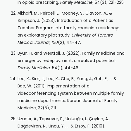
in opioid prescribing.
Family Medicine,
54(3), 221-225.
Alkhaifi, M., Peircell, E., Mooney, S., Clayton, A., &
Simpson, J. (2023). Introduction of a Patient as
Teacher Program into family medicine residency:
an exploratory pilot study.
University of Toronto
Medical Journal
,
100
(2), 44-47.
Byun, H. and Westfall, J. (2022). Family medicine and
emergency redeployment: unrealized potential.
Family Medicine,
54(1), 44-46.
Lee, K., Kim, J., Lee, K., Cho, B., Yang, J., Goh, E., … &
Bae, W. (2011). Implementation of a
videoconferencing system between multiple family
medicine departments. Korean Journal of Family
Medicine, 32(5), 311.
Uzuner, A., Topsever, P., Ünlüoğlu, İ., Çaylan, A.,
Dağdeviren, N., Uncu, Y., … & Ersoy, F. (2010).