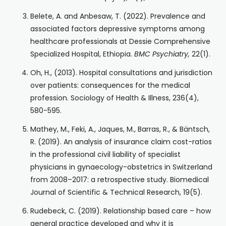
Belete, A. and Anbesaw, T. (2022). Prevalence and
associated factors depressive symptoms among
healthcare professionals at Dessie Comprehensive
Specialized Hospital, Ethiopia.
BMC Psychiatry,
22(1).
Oh, H., (2013). Hospital consultations and jurisdiction
over patients: consequences for the medical
profession. Sociology of Health & Illness, 236(4),
580-595.
Mathey, M., Feki, A., Jaques, M., Barras, R., & Bäntsch,
R. (2019). An analysis of insurance claim cost-ratios
in the professional civil liability of specialist
physicians in gynaecology-obstetrics in Switzerland
from 2008–2017: a retrospective study. Biomedical
Journal of Scientific & Technical Research, 19(5).
Rudebeck, C. (2019). Relationship based care – how
general practice developed and why it is