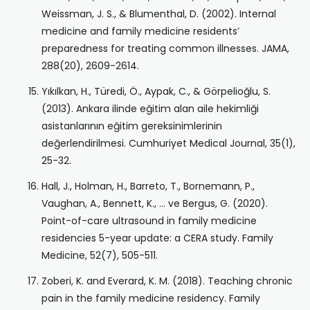
Weissman, J. S., & Blumenthal, D. (2002). Internal
medicine and family medicine residents’
preparedness for treating common illnesses. JAMA,
288(20), 2609-2614.
Yıkılkan, H., Türedi, Ö., Aypak, C., & Görpelioğlu, S.
(2013). Ankara ilinde eğitim alan aile hekimliği
asistanlarının eğitim gereksinimlerinin
değerlendirilmesi. Cumhuriyet Medical Journal, 35(1),
25-32.
Hall, J., Holman, H., Barreto, T., Bornemann, P.,
Vaughan, A., Bennett, K., … ve Bergus, G. (2020).
Point-of-care ultrasound in family medicine
residencies 5-year update: a CERA study. Family
Medicine, 52(7), 505-511.
Zoberi, K. and Everard, K. M. (2018). Teaching chronic
pain in the family medicine residency. Family