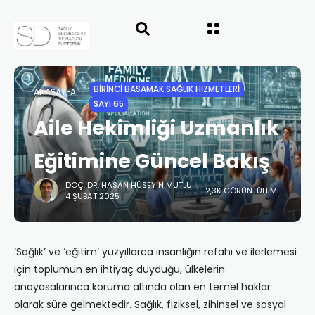
BIRINCI BASAMAK SAĞLIK HIZMETLERI
ANASAYFA
SAYI 65
Aile Hekimliği Uzmanlık
Eğitimine Güncel Bakış
DOÇ. DR. HASAN HÜSEYIN MUTLU
2,3K GÖRÜNTÜLEME
4 ŞUBAT 2025
‘Sağlık’ ve ‘eğitim’ yüzyıllarca insanlığın refahı ve ilerlemesi
için toplumun en ihtiyaç duyduğu, ülkelerin
anayasalarınca koruma altında olan en temel haklar
olarak süre gelmektedir. Sağlık, fiziksel, zihinsel ve sosyal