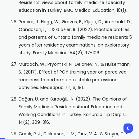
Residents’ views about family medicine specialty
education in Turkey. BMC Medical Education, 10(1).
Pereira, J., Hogg, W., Graves, E., Kljujic, D., Archibald, D.,
Oandasan, I., … & Glazier, R. (2022). Practice profiles
and patterns of Ontario family medicine residents 5
years after residency examinations: an exploratory
study. Family Medicine, 54(2), 97-106.
Murdoch, W., Pryomski, N., Delaney, N., & Hulsemann,
S. (2017). Effect of PGY training year on perceived
readiness to perform entrustable professional
activities. Mededpublish, 6, 181.
Doğan, Ü. and Karaoğlu, N. (2022). The Opinions of
Family Medicine Residents About Education and
Working Conditions in Turkey. Konuralp Tıp Dergisi,
14(2), 309-316.
Carek, P. J., Dickerson, L. M., Díaz, V. A., & Steyer, T. E.