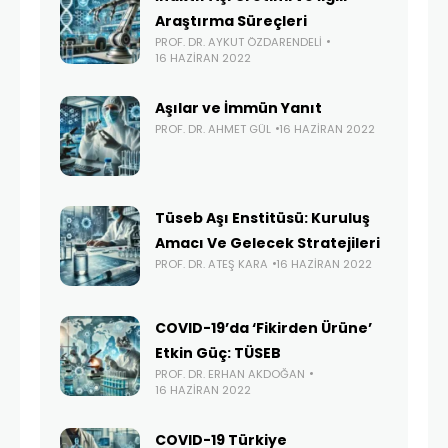
Araştırma Süreçleri
PROF. DR. AYKUT ÖZDARENDELI
16 HAZIRAN 2022
Aşılar ve İmmün Yanıt
PROF. DR. AHMET GÜL
16 HAZIRAN 2022
Tüseb Aşı Enstitüsü: Kuruluş
Amacı Ve Gelecek Stratejileri
PROF. DR. ATEŞ KARA
16 HAZIRAN 2022
COVID-19’da ‘Fikirden Ürüne’
Etkin Güç: TÜSEB
PROF. DR. ERHAN AKDOĞAN
16 HAZIRAN 2022
COVID-19 Türkiye