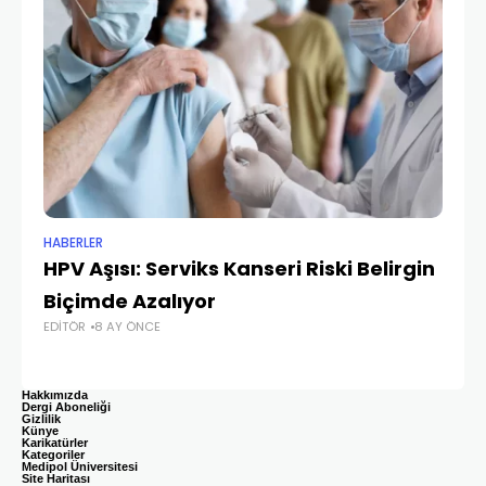
HABERLER
HA
HPV Aşısı: Serviks Kanseri Riski Belirgin
Sa
Biçimde Azalıyor
Çı
EDITÖR
8 AY ÖNCE
Dö
EDI
Hakkımızda
Dergi Aboneliği
Gizlilik
Künye
Karikatürler
Kategoriler
Medipol Üniversitesi
Site Haritası