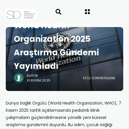
ANASAYFA
HABERLER
World Health
Organization 2025
Araştırma Gündemi
Yayımladı
EDITÖR
517,0 GÖRÜNTÜLEME
10 KASIM 2025
Dünya Sağlık Örgütü (World Health Organization, WHO), 7
Kasım 2025 tarihli açıklamasında pediatrik klinik
çalışmaların güçlendirilmesine yönelik yeni küresel
araştırma gündemini duyurdu. Bu adım, çocuk sağlığı