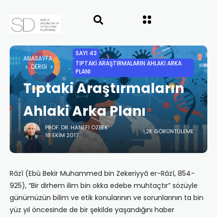
SAYI 43
ANASAYFA
TIPTAKİ ARAŞTIRMALARIN AHLAKİ ARKA
DERGI
PLANI
Tıptaki Araştırmaların
Ahlaki Arka Planı
PROF. DR. HANEFI ÖZBEK
1,2K GÖRÜNTÜLEME
18 EKIM 2017
Râzî (Ebû Bekir Muhammed bin Zekeriyyâ er-Râzî, 854-
925), “Bir dirhem ilim bin okka edebe muhtaçtır” sözüyle
günümüzün bilim ve etik konularının ve sorunlarının ta bin
yüz yıl öncesinde de bir şekilde yaşandığını haber