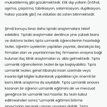
mukaddermiş gibi gözükmektedir. Etik dışı yolların (intihal,
aşırma, çarpıtma, fabrikasyon, salamizasyon, duplikasyon,
haksız yazarlık gibi) ne oldukları da zaten bilinmektedir.
Şimdi konuyu biraz daha tıptaki araştırmalara teksif
edebiliriz. Tıptaki araştırmalar denilince yine yüksek lisans
ve doktora tezleri, tıpta uzmanlık öğrencilerinin hazırladığı
tezler, öğretim üyelerinin yaptıkları yayınlar, destekçisi ilaç
firmaları olan ve yayınlanması ilaç firmasının onayına bağlı
bulunan ilaç klinik araştırmaları vs. akla gelmektedir. Tıpta
uzmanlık öğrencilerinin tezleri ile işe başlayabiliriz. Tıpta
uzmanlık tezleri, genel itibarıyla insan üzerinde veya
insanla ilgili bilgiler kullanılarak yapıldıkları için önemli bir
kısmı klinik araştırma da sayılabilir. Tıpta uzmanlık sınavını
kazanan bir öğrenci uzmanlık eğitimini alır ve mevzuat
gereğince bir uzmanlık tezi hazırlar. Bu tezin kabul
edilmesinden sonra “uzmanlık eğitimini bitirme
sınavı”ndan geçerek uzman unvanını alabilir. Tıpta