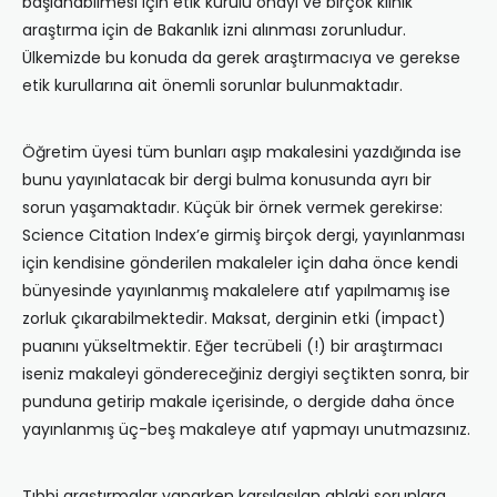
başlanabilmesi için etik kurulu onayı ve birçok klinik
araştırma için de Bakanlık izni alınması zorunludur.
Ülkemizde bu konuda da gerek araştırmacıya ve gerekse
etik kurullarına ait önemli sorunlar bulunmaktadır.
Öğretim üyesi tüm bunları aşıp makalesini yazdığında ise
bunu yayınlatacak bir dergi bulma konusunda ayrı bir
sorun yaşamaktadır. Küçük bir örnek vermek gerekirse:
Science Citation Index’e girmiş birçok dergi, yayınlanması
için kendisine gönderilen makaleler için daha önce kendi
bünyesinde yayınlanmış makalelere atıf yapılmamış ise
zorluk çıkarabilmektedir. Maksat, derginin etki (impact)
puanını yükseltmektir. Eğer tecrübeli (!) bir araştırmacı
iseniz makaleyi göndereceğiniz dergiyi seçtikten sonra, bir
punduna getirip makale içerisinde, o dergide daha önce
yayınlanmış üç-beş makaleye atıf yapmayı unutmazsınız.
Tıbbi araştırmalar yaparken karşılaşılan ahlaki sorunlara