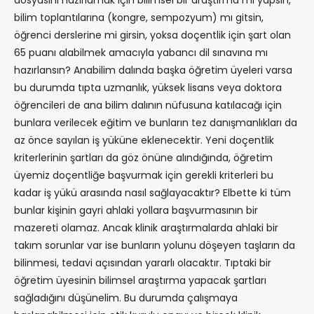
dosyasını hazırlamak için bilimsel bir araştırma mı yapsın,
bilim toplantılarına (kongre, sempozyum) mı gitsin,
öğrenci derslerine mi girsin, yoksa doçentlik için şart olan
65 puanı alabilmek amacıyla yabancı dil sınavına mı
hazırlansın? Anabilim dalında başka öğretim üyeleri varsa
bu durumda tıpta uzmanlık, yüksek lisans veya doktora
öğrencileri de ana bilim dalının nüfusuna katılacağı için
bunlara verilecek eğitim ve bunların tez danışmanlıkları da
az önce sayılan iş yüküne eklenecektir. Yeni doçentlik
kriterlerinin şartları da göz önüne alındığında, öğretim
üyemiz doçentliğe başvurmak için gerekli kriterleri bu
kadar iş yükü arasında nasıl sağlayacaktır? Elbette ki tüm
bunlar kişinin gayri ahlaki yollara başvurmasının bir
mazereti olamaz. Ancak klinik araştırmalarda ahlaki bir
takım sorunlar var ise bunların yolunu döşeyen taşların da
bilinmesi, tedavi açısından yararlı olacaktır. Tıptaki bir
öğretim üyesinin bilimsel araştırma yapacak şartları
sağladığını düşünelim. Bu durumda çalışmaya