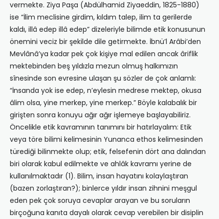
vermekte. Ziya Paşa (Abdülhamid Ziyaeddin, 1825-1880)
ise “İlim meclisine girdim, kıldım talep, ilim ta gerilerde
kaldı, illâ edep illâ edep” dizeleriyle bilimde etik konusunun
önemini veciz bir şekilde dile getirmekte. İbnü’l Arâbi’den
Mevlânâ’ya kadar pek çok kişiye mal edilen ancak âriflik
mektebinden beş yıldızla mezun olmuş halkımızın
sînesinde son evresine ulaşan şu sözler de çok anlamlı:
“İnsanda yok ise edep, n’eylesin medrese mektep, okusa
âlim olsa, yine merkep, yine merkep.” Böyle kalabalık bir
girişten sonra konuyu ağır ağır işlemeye başlayabiliriz.
Öncelikle etik kavramının tanımını bir hatırlayalım: Etik
veya töre bilimi kelimesinin Yunanca ethos kelimesinden
türediği bilinmekte olup; etik, felsefenin dört ana dalından
biri olarak kabul edilmekte ve ahlâk kavramı yerine de
kullanılmaktadır (1). Bilim, insan hayatını kolaylaştıran
(bazen zorlaştıran?); binlerce yıldır insan zihnini meşgul
eden pek çok soruya cevaplar arayan ve bu soruların
birçoğuna kanıta dayalı olarak cevap verebilen bir disiplin