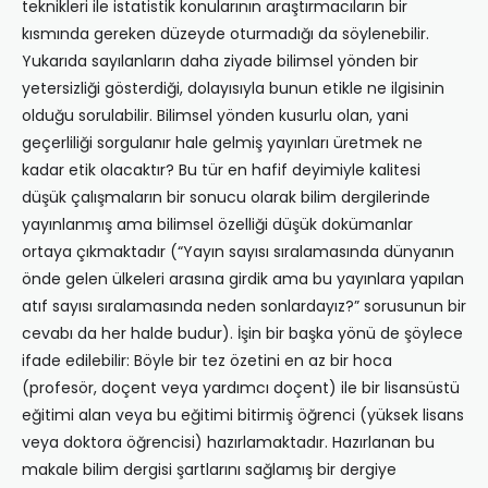
teknikleri ile istatistik konularının araştırmacıların bir
kısmında gereken düzeyde oturmadığı da söylenebilir.
Yukarıda sayılanların daha ziyade bilimsel yönden bir
yetersizliği gösterdiği, dolayısıyla bunun etikle ne ilgisinin
olduğu sorulabilir. Bilimsel yönden kusurlu olan, yani
geçerliliği sorgulanır hale gelmiş yayınları üretmek ne
kadar etik olacaktır? Bu tür en hafif deyimiyle kalitesi
düşük çalışmaların bir sonucu olarak bilim dergilerinde
yayınlanmış ama bilimsel özelliği düşük dokümanlar
ortaya çıkmaktadır (“Yayın sayısı sıralamasında dünyanın
önde gelen ülkeleri arasına girdik ama bu yayınlara yapılan
atıf sayısı sıralamasında neden sonlardayız?” sorusunun bir
cevabı da her halde budur). İşin bir başka yönü de şöylece
ifade edilebilir: Böyle bir tez özetini en az bir hoca
(profesör, doçent veya yardımcı doçent) ile bir lisansüstü
eğitimi alan veya bu eğitimi bitirmiş öğrenci (yüksek lisans
veya doktora öğrencisi) hazırlamaktadır. Hazırlanan bu
makale bilim dergisi şartlarını sağlamış bir dergiye