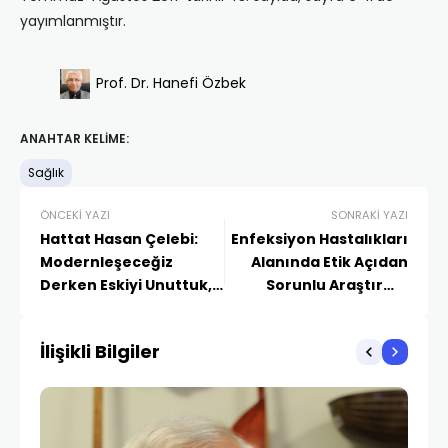
yayımlanmıştır.
Prof. Dr. Hanefi Özbek
ANAHTAR KELIME:
Sağlık
ÖNCEKI YAZI
SONRAKI YAZI
Hattat Hasan Çelebi:
Enfeksiyon Hastalıkları
Modernleşeceğiz
Alanında Etik Açıdan
Derken Eskiyi Unuttuk,
Sorunlu Araştırma
Yeniyi De
Örnekleri
Kavrayamayıp Arada
İlişikli Bilgiler
Kaldık