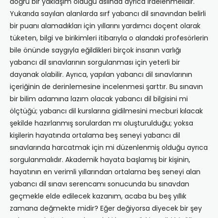
doğru bir yaklaşım olduğu aslında ayrıca irdelenmelidir.
Yukarıda sayılan alanlarda sırf yabancı dil sınavından belirli
bir puanı alamadıkları için yıllarını yardımcı doçent olarak
tüketen, bilgi ve birikimleri itibarıyla o alandaki profesörlerin
bile önünde saygıyla eğildikleri birçok insanın varlığı
yabancı dil sınavlarının sorgulanması için yeterli bir
dayanak olabilir. Ayrıca, yapılan yabancı dil sınavlarının
içeriğinin de derinlemesine incelenmesi şarttır. Bu sınavın
bir bilim adamına lazım olacak yabancı dil bilgisini mi
ölçtüğü; yabancı dil kurslarına gidilmesini mecburi kılacak
şekilde hazırlanmış sorulardan mı oluşturulduğu; yoksa
kişilerin hayatında ortalama beş seneyi yabancı dil
sınavlarında harcatmak için mi düzenlenmiş olduğu ayrıca
sorgulanmalıdır. Akademik hayata başlamış bir kişinin,
hayatının en verimli yıllarından ortalama beş seneyi alan
yabancı dil sınavı serencamı sonucunda bu sınavdan
geçmekle elde edilecek kazanım, acaba bu beş yıllık
zamana değmekte midir? Eğer değiyorsa diyecek bir şey