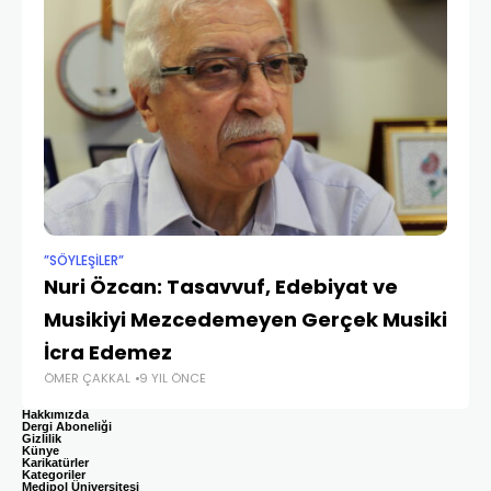
”SÖYLEŞILER”
SAĞ
Nuri Özcan: Tasavvuf, Edebiyat ve
Bi
Musikiyi Mezcedemeyen Gerçek Musiki
H
PRO
İcra Edemez
ÖMER ÇAKKAL
9 YIL ÖNCE
Hakkımızda
Dergi Aboneliği
Gizlilik
Künye
Karikatürler
Kategoriler
Medipol Üniversitesi