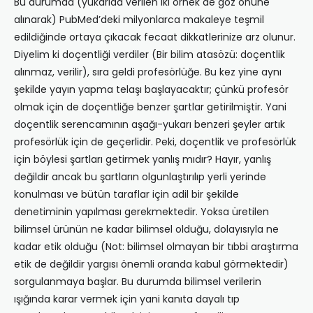
Bu durumda (yukarıda verilen iki örnek de göz önüne
alınarak) PubMed’deki milyonlarca makaleye teşmil
edildiğinde ortaya çıkacak fecaat dikkatlerinize arz olunur.
Diyelim ki doçentliği verdiler (Bir bilim atasözü: doçentlik
alınmaz, verilir), sıra geldi profesörlüğe. Bu kez yine aynı
şekilde yayın yapma telaşı başlayacaktır; çünkü profesör
olmak için de doçentliğe benzer şartlar getirilmiştir. Yani
doçentlik serencamının aşağı-yukarı benzeri şeyler artık
profesörlük için de geçerlidir. Peki, doçentlik ve profesörlük
için böylesi şartları getirmek yanlış mıdır? Hayır, yanlış
değildir ancak bu şartların olgunlaştırılıp yerli yerinde
konulması ve bütün taraflar için adil bir şekilde
denetiminin yapılması gerekmektedir. Yoksa üretilen
bilimsel ürünün ne kadar bilimsel olduğu, dolayısıyla ne
kadar etik olduğu (Not: bilimsel olmayan bir tıbbi araştırma
etik de değildir yargısı önemli oranda kabul görmektedir)
sorgulanmaya başlar. Bu durumda bilimsel verilerin
ışığında karar vermek için yani kanıta dayalı tıp