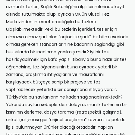
uzmanlık tezleri, Sağlık Bakanlığı’nın ilgili birimlerinde kayıt
altında tutulmakta olup, ayrıca YÖK’ün Ulusal Tez
Merkezinden internet aracılığıyla bu tezlere
ulaşılabilmektedir. Peki, bu tezlerin içerikleri, tezler için
olmazsa olmaz şart olan “orijinalite şartı”, bir bilim eserinde
olması gereken standartların ne kadarının sağlandığı gibi
hususlarda bir inceleme yapılmış mıdır? İyi bir tezi
hazırlayabilmek için kafa yapısı itibarıyla buna hazır bir tez
öğrencisine, tez öğrencisinin buna ayıracak yeterli bir
zamana, araştırma ihtiyaçlarını ve masraflarını
karşılayacak bütçeye sahip bir projeye ve tez
yaptırabilecek yeterlikte bir danışmana ihtiyaç vardır.
Türkiye’de bu sayılanların ne kadarı sağlanabilmektedir?
Yukarıda sayılan sebeplerden dolayı uzmanlık tezlerinin bir
kısmının derleme, dosya tarama (retrospektif çalışma),
anket çalışması gibi “orijinal araştırma” kavramı ile pek de
ilgisi bulunmayan ürünler olacağı ortadadır. Yapılan
tezlerden elde edilecek sonuçların geçerliği ve güvenirliği