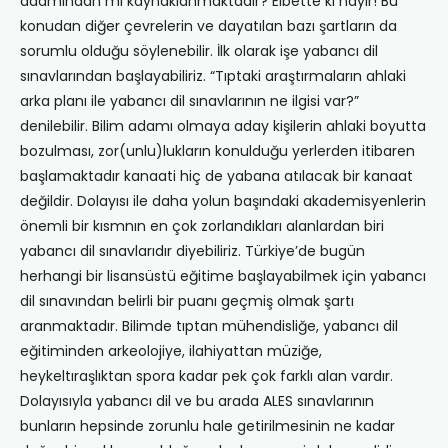
adamından mı kaynaklanmaktadır? Elbette ki hayır! Bu
konudan diğer çevrelerin ve dayatılan bazı şartların da
sorumlu olduğu söylenebilir. İlk olarak işe yabancı dil
sınavlarından başlayabiliriz. “Tıptaki araştırmaların ahlaki
arka planı ile yabancı dil sınavlarının ne ilgisi var?”
denilebilir. Bilim adamı olmaya aday kişilerin ahlaki boyutta
bozulması, zor(unlu)lukların konulduğu yerlerden itibaren
başlamaktadır kanaati hiç de yabana atılacak bir kanaat
değildir. Dolayısı ile daha yolun başındaki akademisyenlerin
önemli bir kısmnın en çok zorlandıkları alanlardan biri
yabancı dil sınavlarıdır diyebiliriz. Türkiye’de bugün
herhangi bir lisansüstü eğitime başlayabilmek için yabancı
dil sınavından belirli bir puanı geçmiş olmak şartı
aranmaktadır. Bilimde tıptan mühendisliğe, yabancı dil
eğitiminden arkeolojiye, ilahiyattan müziğe,
heykeltıraşlıktan spora kadar pek çok farklı alan vardır.
Dolayısıyla yabancı dil ve bu arada ALES sınavlarının
bunların hepsinde zorunlu hale getirilmesinin ne kadar