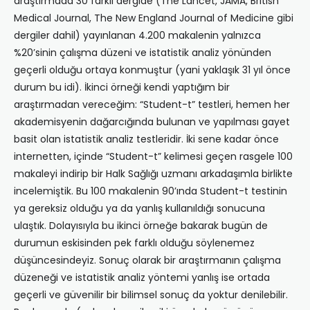
araştırmada 30 farklı dergide (The Lancet, JAMA, British
Medical Journal, The New England Journal of Medicine gibi
dergiler dahil) yayınlanan 4.200 makalenin yalnızca
%20’sinin çalışma düzeni ve istatistik analiz yönünden
geçerli olduğu ortaya konmuştur (yani yaklaşık 31 yıl önce
durum bu idi). İkinci örneği kendi yaptığım bir
araştırmadan vereceğim: “Student-t” testleri, hemen her
akademisyenin dağarcığında bulunan ve yapılması gayet
basit olan istatistik analiz testleridir. İki sene kadar önce
internetten, içinde “Student-t” kelimesi geçen rasgele 100
makaleyi indirip bir Halk Sağlığı uzmanı arkadaşımla birlikte
incelemiştik. Bu 100 makalenin 90’ında Student-t testinin
ya gereksiz olduğu ya da yanlış kullanıldığı sonucuna
ulaştık. Dolayısıyla bu ikinci örneğe bakarak bugün de
durumun eskisinden pek farklı olduğu söylenemez
düşüncesindeyiz. Sonuç olarak bir araştırmanın çalışma
düzeneği ve istatistik analiz yöntemi yanlış ise ortada
geçerli ve güvenilir bir bilimsel sonuç da yoktur denilebilir.