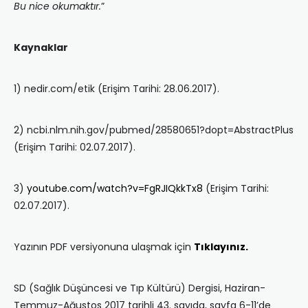
Bu nice okumaktır.
”
Kaynaklar
1) nedir.com/etik (Erişim Tarihi: 28.06.2017).
2) ncbi.nlm.nih.gov/pubmed/28580651?dopt=AbstractPlus
(Erişim Tarihi: 02.07.2017).
3)
youtube.com/watch?v=FgRJIQkkTx8
(Erişim Tarihi:
02.07.2017).
Yazının PDF versiyonuna ulaşmak için
Tıklayınız.
SD (Sağlık Düşüncesi ve Tıp Kültürü) Dergisi, Haziran-
Temmuz-Ağustos 2017 tarihli 43. sayıda, sayfa 6-11’de