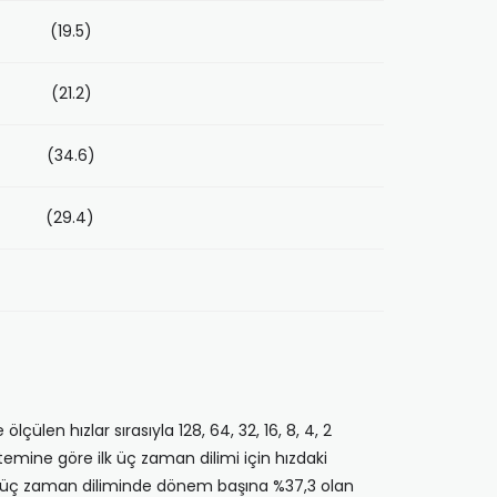
 (19.5)
 (21.2)
 (34.6)
 (29.4)
çülen hızlar sırasıyla 128, 64, 32, 16, 8, 4, 2
temine göre ilk üç zaman dilimi için hızdaki
lk üç zaman diliminde dönem başına %37,3 olan