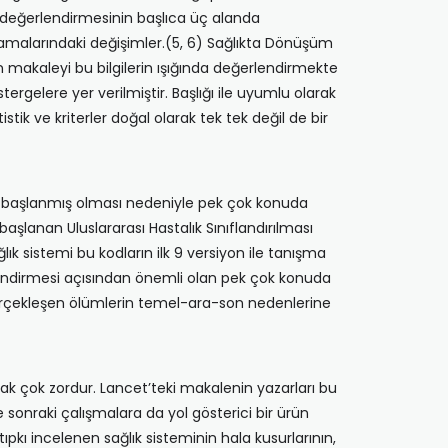
ns değerlendirmesinin başlıca üç alanda
amalarındaki değişimler.(5, 6) Sağlıkta Dönüşüm
kin makaleyi bu bilgilerin ışığında değerlendirmekte
ergelere yer verilmiştir. Başlığı ile uyumlu olarak
tik ve kriterler doğal olarak tek tek değil de bir
ya başlanmış olması nedeniyle pek çok konuda
aşlanan Uluslararası Hastalık Sınıflandırılması
k sistemi bu kodların ilk 9 versiyon ile tanışma
erlendirmesi açısından önemli olan pek çok konuda
e gerçekleşen ölümlerin temel-ara-son nedenlerine
k çok zordur. Lancet’teki makalenin yazarları bu
 sonraki çalışmalara da yol gösterici bir ürün
 tıpkı incelenen sağlık sisteminin hala kusurlarının,