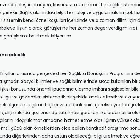
eryüzünde eleştirilemeyen, kusursuz, mükemmel bir sağlık sistemi
rekir. Sağlık alanındaki bilgi, teknoloji ve uygulamaların çok hızl
er sistemin kendi öznel koşulları içerisinde ve o zaman dilimi içi
leye ilişkin olarak, görüşlerine her zaman değer verdiğim Prof. Dr
le görüşlerimi belirtmek istiyorum.
kna edicilik
yılları arasında gerçekleştiren Sağlıkta Dönüşüm Programını değ
ışmadır. Sosyal bilimler ve sağlık bilimlerinde sıkça kullanılan bir
kisi konusunda önemli ipuçlarına ulaşma imkânı sağlasalar bile id
ulgu ve gözlemleri sistematik bir şekilde analiz etmek ve okuyuc
rek olgunun seçilme biçimi ve nedenlerinin, gerekse yapılan gözle
 çalışmalarda göz önünde tutulması gereken ilkelerden birisi ola
argılarını “doğrulama” amacına hizmet etme olasılığının yüksek ola
temsil gücü olan örneklerden elde edilen kantitatif araştırma sonuçl
da diğerlerinden daha üstün olabileceği, bilgi üretmek ve öğren