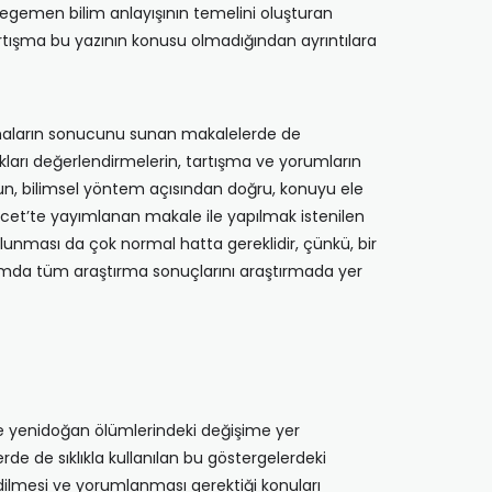
 egemen bilim anlayışının temelini oluşturan
artışma bu yazının konusu olmadığından ayrıntılara
şmaların sonucunu sunan makalelerde de
ptıkları değerlendirmelerin, tartışma ve yorumların
sun, bilimsel yöntem açısından doğru, konuyu ele
cet’te yayımlanan makale ile yapılmak istenilen
lunması da çok normal hatta gereklidir, çünkü, bir
nlamda tüm araştırma sonuçlarını araştırmada yer
ve yenidoğan ölümlerindeki değişime yer
de de sıklıkla kullanılan bu göstergelerdeki
z edilmesi ve yorumlanması gerektiği konuları