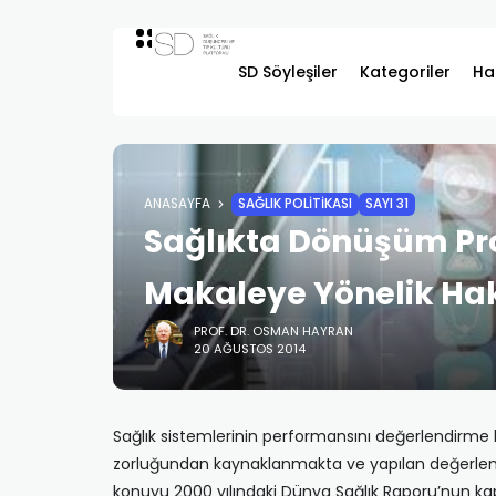
SD Söyleşiler
Kategoriler
Ha
ANASAYFA
SAĞLIK POLITIKASI
SAYI 31
Sağlıkta Dönüşüm Pro
Makaleye Yönelik Haks
PROF. DR. OSMAN HAYRAN
20 AĞUSTOS 2014
Sağlık sistemlerinin performansını değerlendirme 
zorluğundan kaynaklanmakta ve yapılan değerlend
konuyu 2000 yılındaki Dünya Sağlık Raporu’nun kapa