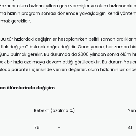
arlar ölüm hızlarını yıllara göre vermişler ve ölüm hızlarındaki a
lma hızının program sonrası dönemde yavaşladığını kendi yöntemi i
mak gereklidir.
. Bu tür hızlardaki değişimler hesaplanırken belirli zaman aralıklar
ak değişim”i bulmak doğru değildir. Onun yerine, her zaman birimi
unu bulmak gerekir. Bu durumda da 2000 yılından sonra ölüm hı
k bir hızla azalmaya devam ettiği görülecektir. Bu durum Yazıcı’
bloda parantez içerisinde verilen değerler, ölüm hızlarının bir ö
oğan ölümlerinde değişim
Bebek† (azalma %)
Yen
76 –