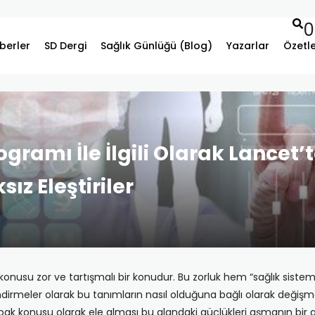
0
berler
SD Dergi
Sağlık Günlüğü (Blog)
Yazarlar
Özetl
gramı İle İlgili Olarak Lancet
ız Eleştiriler
konusu zor ve tartışmalı bir konudur. Bu zorluk hem “sağlık sis
irmeler olarak bu tanımların nasıl olduğuna bağlı olarak değiş
k konusu olarak ele alması bu alandaki güçlükleri aşmanın bir ad