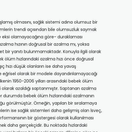
lamış olmasını, sağlık sistemi adına olumsuz bir
mlerin trendi açısından bile olumsuzluk saymak
nde eksi olamayacağına göre- duraklaması
zalma hızının doğrusal bir azalma mı, yoksa
t bir yanıtı bulunmamaktadır. Konuyla ilgili olarak
ek ölüm hızlarındaki azalma hızı önce doğrusal
gıç hızı düşük olanların ise daha yavaş
de eğrisel olarak bir modele dayandırılamayacağı
 ülkenin 1950-2006 yılları arasındaki bebek ölüm
kli olarak azaldığı saptanmıştır. Saptanan azalma
te, her durumda bebek ölüm hızlarındaki azalmanın
uğu görülmüştür. Örneğin, yapılan bir sıralamaya
erin ise sağlık sistemleri daha gelişmiş olan İsveç,
formansının bir göstergesi olarak kullanılması
mek daha gerçekçidir. Bu noktada hızlardaki