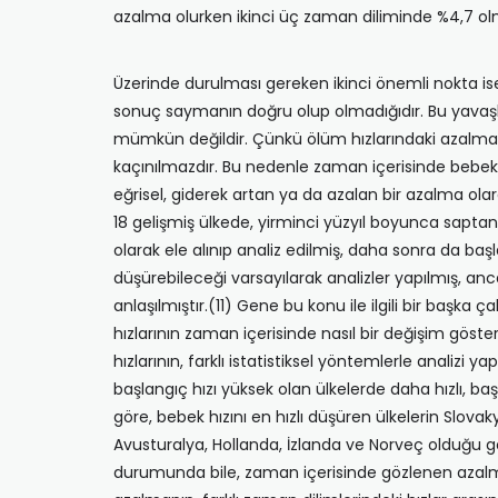
azalma olurken ikinci üç zaman diliminde %4,7 olm
Üzerinde durulması gereken ikinci önemli nokta is
sonuç saymanın doğru olup olmadığıdır. Bu yavaş
mümkün değildir. Çünkü ölüm hızlarındaki azalma 
kaçınılmazdır. Bu nedenle zaman içerisinde bebek
eğrisel, giderek artan ya da azalan bir azalma olar
18 gelişmiş ülkede, yirminci yüzyıl boyunca sapta
olarak ele alınıp analiz edilmiş, daha sonra da baş
düşürebileceği varsayılarak analizler yapılmış, a
anlaşılmıştır.(11) Gene bu konu ile ilgili bir başka
hızlarının zaman içerisinde nasıl bir değişim göst
hızlarının, farklı istatistiksel yöntemlerle analizi
başlangıç hızı yüksek olan ülkelerde daha hızlı, b
göre, bebek hızını en hızlı düşüren ülkelerin Slova
Avusturalya, Hollanda, İzlanda ve Norveç olduğu g
durumunda bile, zaman içerisinde gözlenen azalman