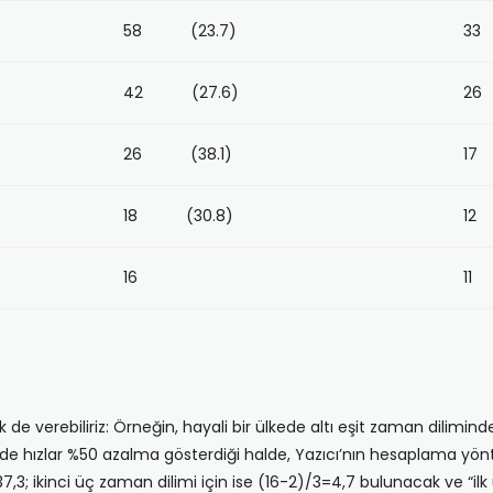
58 (23.7)
33
42 (27.6)
26
26 (38.1)
17
18 (30.8)
12
16
11
e verebiliriz: Örneğin, hayali bir ülkede altı eşit zaman diliminde öl
minde hızlar %50 azalma gösterdiği halde, Yazıcı’nın hesaplama yön
,3; ikinci üç zaman dilimi için ise (16-2)/3=4,7 bulunacak ve “i