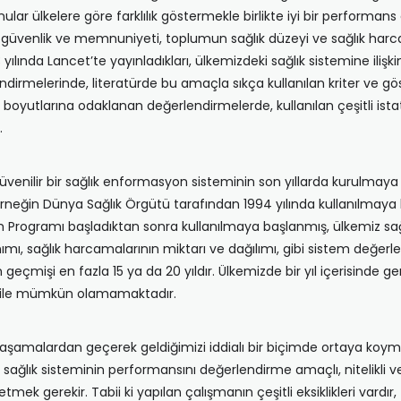
ular ülkelere göre farklılık göstermekle birlikte iyi bir performa
 güvenlik ve memnuniyeti, toplumun sağlık düzeyi ve sağlık harc
3 yılında Lancet’te yayınladıkları, ülkemizdeki sağlık sistemine iliş
dirmelerinde, literatürde bu amaçla sıkça kullanılan kriter ve göst
boyutlarına odaklanan değerlendirmelerde, kullanılan çeşitli istatis
.
güvenilir bir sağlık enformasyon sisteminin son yıllarda kurulma
Örneğin Dünya Sağlık Örgütü tarafından 1994 yılında kullanılmaya b
 Programı başladıktan sonra kullanılmaya başlanmış, ülkemiz sağlı
lanımı, sağlık harcamalarının miktarı ve dağılımı, gibi sistem değ
 geçmişi en fazla 15 ya da 20 yıldır. Ülkemizde bir yıl içerisind
ün bile mümkün olamamaktadır.
amalardan geçerek geldiğimizi iddialı bir biçimde ortaya koyma
sağlık sisteminin performansını değerlendirme amaçlı, nitelikli ve
mek gerekir. Tabii ki yapılan çalışmanın çeşitli eksiklikleri vardır,