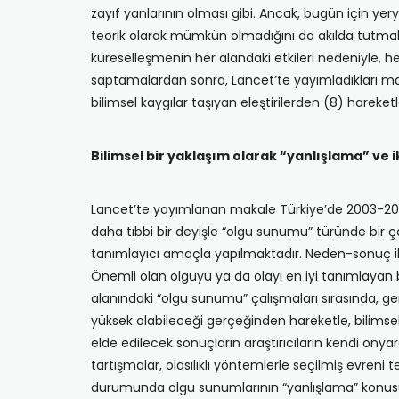
zayıf yanlarının olması gibi. Ancak, bugün için y
teorik olarak mümkün olmadığını da akılda tutmak ge
küreselleşmenin her alandaki etkileri nedeniyle, h
saptamalardan sonra, Lancet’te yayımladıkları maka
bilimsel kaygılar taşıyan eleştirilerden (8) hareket
Bilimsel bir yaklaşım olarak “yanlışlama” ve i
Lancet’te yayımlanan makale Türkiye’de 2003-2013 
daha tıbbi bir deyişle “olgu sunumu” türünde bir çal
tanımlayıcı amaçla yapılmaktadır. Neden-sonuç iliş
Önemli olan olguyu ya da olayı en iyi tanımlayan b
alanındaki “olgu sunumu” çalışmaları sırasında, ge
yüksek olabileceği gerçeğinden hareketle, bilimsel
elde edilecek sonuçların araştırıcıların kendi öny
tartışmalar, olasılıklı yöntemlerle seçilmiş evreni 
durumunda olgu sunumlarının “yanlışlama” konusun