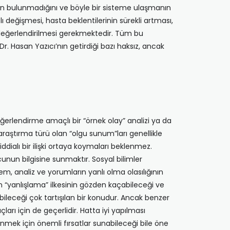
nin bulunmadığını ve böyle bir sisteme ulaşmanın
ı değişmesi, hasta beklentilerinin sürekli artması,
n değerlendirilmesi gerekmektedir. Tüm bu
. Hasan Yazıcı’nın getirdiği bazı haksız, ancak
erlendirme amaçlı bir “örnek olay” analizi ya da
 araştırma türü olan “olgu sunum”ları genellikle
dialı bir ilişki ortaya koymaları beklenmez.
unun bilgisine sunmaktır. Sosyal bilimler
m, analiz ve yorumların yanlı olma olasılığının
n “yanlışlama” ilkesinin gözden kaçabileceği ve
bileceği çok tartışılan bir konudur. Ancak benzer
arı için de geçerlidir. Hatta iyi yapılması
mek için önemli fırsatlar sunabileceği bile öne