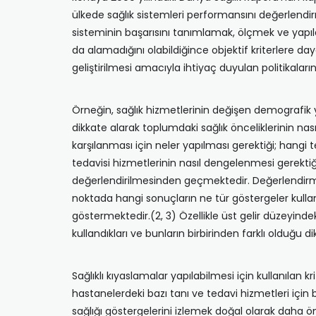
ülkede sağlık sistemleri performansını değerlendirme
sisteminin başarısını tanımlamak, ölçmek ve yapıl
da alamadığını olabildiğince objektif kriterlere da
geliştirilmesi amacıyla ihtiyaç duyulan politikala
Örneğin, sağlık hizmetlerinin değişen demografik 
dikkate alarak toplumdaki sağlık önceliklerinin nasıl
karşılanması için neler yapılması gerektiği; hangi t
tedavisi hizmetlerinin nasıl dengelenmesi gerekti
değerlendirilmesinden geçmektedir. Değerlendirmen
noktada hangi sonuçların ne tür göstergeler kullanı
göstermektedir.(2, 3) Özellikle üst gelir düzeyindeki
kullandıkları ve bunların birbirinden farklı olduğu 
Sağlıklı kıyaslamalar yapılabilmesi için kullanılan 
hastanelerdeki bazı tanı ve tedavi hizmetleri için
sağlığı göstergelerini izlemek doğal olarak daha ön