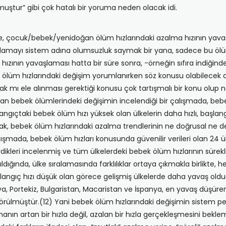
uştur” gibi çok hatalı bir yoruma neden olacak idi.
e, çocuk/bebek/yenidoğan ölüm hızlarındaki azalma hızının yavaş
lamayı sistem adına olumsuzluk saymak bir yana, sadece bu ölü
hızının yavaşlaması hatta bir süre sonra, -örneğin sıfıra indiği
 ölüm hızlarındaki değişim yorumlanırken söz konusu olabilecek a
ak mı ele alınması gerektiği konusu çok tartışmalı bir konu olup ne
nan bebek ölümlerindeki değişimin incelendiği bir çalışmada, beb
langıçtaki bebek ölüm hızı yüksek olan ülkelerin daha hızlı, başlan
ncak, bebek ölüm hızlarındaki azalma trendlerinin ne doğrusal ne 
 çalışmada, bebek ölüm hızları konusunda güvenilir verileri olan 24
erdikleri incelenmiş ve tüm ülkelerdeki bebek ölüm hızlarının süre
 yapıldığında, ülke sıralamasında farklılıklar ortaya çıkmakla birlik
aşlangıç hızı düşük olan görece gelişmiş ülkelerde daha yavaş old
kya, Portekiz, Bulgaristan, Macaristan ve İspanya, en yavaş düşürenl
örülmüştür.(12) Yani bebek ölüm hızlarındaki değişimin sistem per
ın artan bir hızla değil, azalan bir hızla gerçekleşmesini bekle