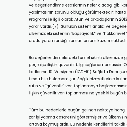
ve değerlendirme esaslarının neler olacağı gibi kon
yapılmasının zorunlu olduğu görülmektedir: hasta
Programı ile ilgili olarak Atun ve arkadaşlarının 201
yarar vardır.(7) Sunulan sistem analizi ve değerlen
ülkemizdeki sistemin “kapsayıcılık” ve “hakkaniyet” 
arada yorumlandığı zaman anlam kazanmaktadır
Bu değerlendirmelerdeki temel sıkıntı ülkemizde 
geçmişe ilişkin güvenilir bilgi sağlanamamasıdır. 
kodlarının 10. Versiyonu (ICD-10) Sağlıkta Dönüşüm
fırsatı bile bulamamıştır. Sağlık hizmetlerinin kul
rutin ve “güvenilir” veri toplanmaya başlanmasının
ilişkin güvenilir veri toplanması ne yazık ki bug
Tüm bu nedenlerle bugün gelinen noktaya hangi aş
zor işi yapma cesaretini göstermişler ve ülkemizin 
ortaya koymuşlardır. Bu nedenle kendilerini takdir et