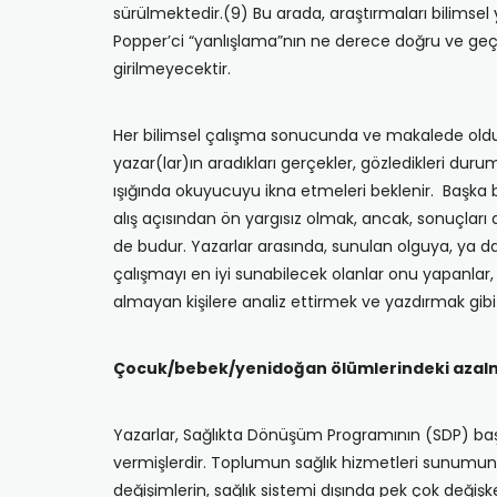
sürülmektedir.(9) Bu arada, araştırmaları bilimse
Popper’ci “yanlışlama”nın ne derece doğru ve geçe
girilmeyecektir.
Her bilimsel çalışma sonucunda ve makalede oldu
yazar(lar)ın aradıkları gerçekler, gözledikleri durum
ışığında okuyucuyu ikna etmeleri beklenir. Başka 
alış açısından ön yargısız olmak, ancak, sonuçla
de budur. Yazarlar arasında, sunulan olguya, ya d
çalışmayı en iyi sunabilecek olanlar onu yapanlar
almayan kişilere analiz ettirmek ve yazdırmak gibi 
Çocuk/bebek/yenidoğan ölümlerindeki azal
Yazarlar, Sağlıkta Dönüşüm Programının (SDP) baş
vermişlerdir. Toplumun sağlık hizmetleri sunumuna 
değişimlerin, sağlık sistemi dışında pek çok değişke