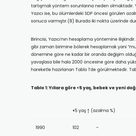
tartışmalı yöntem sorunlarına neden olmaktadır. Yaz
Yazıcı ise, bu ölümlerdeki SDP öncesi görülen aza
sonuca varmıştır.(8) Burada iki nokta üzerinde dur
Birincisi, Yazıcı’nın hesaplama yöntemine ilişkindir
gibi zaman birimine bölerek hesaplamak yani “mutl
dönemine göre ne kadar bir oranda değişim olduğ
yavaşlasa bile hala 2000 öncesine göre daha yükse
hareketle hazırlanan Tablo 1’de görülmektedir. Ta
Tablo 1: Yıllara göre <5 yaş, bebek ve yeni d
<
5 yaş † (azalma %)
1990
102 –