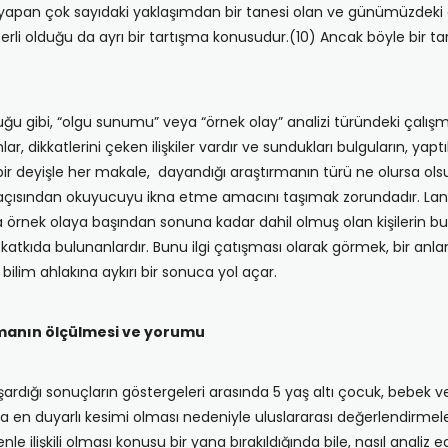
l yapan çok sayıdaki yaklaşımdan bir tanesi olan ve günümüzdeki
rli olduğu da ayrı bir tartışma konusudur.(10) Ancak böyle bir t
ğu gibi, “olgu sunumu” veya “örnek olay” analizi türündeki çalı
lar, dikkatlerini çeken ilişkiler vardır ve sundukları bulguların, ya
bir deyişle her makale, dayandığı araştırmanın türü ne olursa ol
rı açısından okuyucuyu ikna etme amacını taşımak zorundadır. Lan
a örnek olaya başından sonuna kadar dahil olmuş olan kişilerin bu
, katkıda bulunanlardır. Bunu ilgi çatışması olarak görmek, bir a
bilim ahlakına aykırı bir sonuca yol açar.
manın ölçülmesi ve yorumu
ardığı sonuçların göstergeleri arasında 5 yaş altı çocuk, bebek 
en duyarlı kesimi olması nedeniyle uluslararası değerlendirmeler
nle ilişkili olması konusu bir yana bırakıldığında bile, nasıl anali