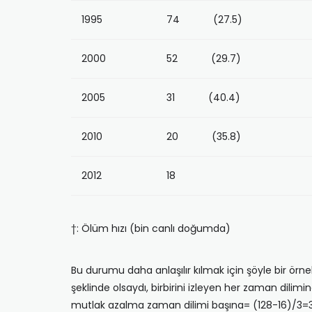
1995
74 (27.5)
2000
52 (29.7)
2005
31 (40.4)
2010
20 (35.8)
2012
18
†: Ölüm hızı (bin canlı doğumda)
Bu durumu daha anlaşılır kılmak için şöyle bir örnek d
şeklinde olsaydı, birbirini izleyen her zaman dili
mutlak azalma zaman dilimi başına= (128-16)/3=37