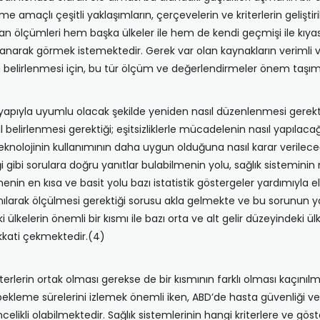
 amaçlı çeşitli yaklaşımların, çerçevelerin ve kriterlerin geliştiri
an ölçümleri hem başka ülkeler ile hem de kendi geçmişi ile kıya
yanarak görmek istemektedir. Gerek var olan kaynakların verimli ve
rın belirlenmesi için, bu tür ölçüm ve değerlendirmeler önem taşım
yapıyla uyumlu olacak şekilde yeniden nasıl düzenlenmesi gerekti
 belirlenmesi gerektiği; eşitsizliklerle mücadelenin nasıl yapılacağı;
eknolojinin kullanımının daha uygun olduğuna nasıl karar verileceği
ği gibi sorulara doğru yanıtlar bulabilmenin yolu, sağlık sistemi
in en kısa ve basit yolu bazı istatistik göstergeler yardımıyla e
larak ölçülmesi gerektiği sorusu akla gelmekte ve bu sorunun yanıtı
 ülkelerin önemli bir kısmı ile bazı orta ve alt gelir düzeyindeki ü
dikkati çekmektedir.(4)
kriterlerin ortak olması gerekse de bir kısmının farklı olması kaçın
 bekleme sürelerini izlemek önemli iken, ABD’de hasta güvenliği ve
celikli olabilmektedir. Sağlık sistemlerinin hangi kriterlere ve gö