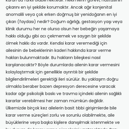
kararı da farklı olabilmektedir. Hekimlerin görevi, hastasının
çıkarını en iyi şekilde korumaktır. Ancak ağır konjenital
anomalili veya çok erken doğmuş bir yenidoğanın en iyi
çıkarı (faydası) nedir? Doğum ağırlığı, gestasyon yaşı veya
klinik durumu her ne olursa olsun her bebeğin yaşamaya
hakkı olduğu gibi acı çekmemek ve saygın bir şekilde
ölmek hakkı da vardır. Kendisi karar veremediği için
ailesinin de bebeklerinin kaderi hakkında karar verme
hakları bulunmaktadır. Bu hakların bileşkesi nasıl
karşılanacaktır? Böyle durumlarda ailenin karar vermesini
kolaylaştırmak için genellikle ayrıntılı bir şekilde
bilgilendirilmeleri gerektiği ileri sürülür. Bu yaklaşım doğru
olmakla beraber bazen depresyon derecesine varacak
kadar ağır psikolojik baskı ve travma içindeki ailenin sağlıklı
kararlar verebilmesi her zaman mümkün değildir.
Ülkemizde birçok kez ailelerin basit tıbbi girişimlerde bile
karar verme süreçleri zorlu ve sorunlu olabilmekte, aile
büyüklerine veya başka kişilere danışılmak istenmekte ve