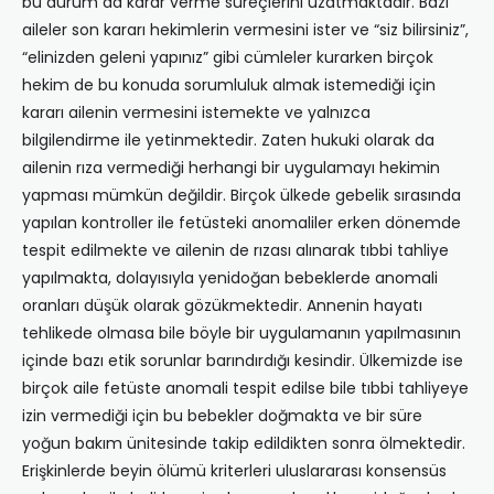
bu durum da karar verme süreçlerini uzatmaktadır. Bazı
aileler son kararı hekimlerin vermesini ister ve “siz bilirsiniz”,
“elinizden geleni yapınız” gibi cümleler kurarken birçok
hekim de bu konuda sorumluluk almak istemediği için
kararı ailenin vermesini istemekte ve yalnızca
bilgilendirme ile yetinmektedir. Zaten hukuki olarak da
ailenin rıza vermediği herhangi bir uygulamayı hekimin
yapması mümkün değildir. Birçok ülkede gebelik sırasında
yapılan kontroller ile fetüsteki anomaliler erken dönemde
tespit edilmekte ve ailenin de rızası alınarak tıbbi tahliye
yapılmakta, dolayısıyla yenidoğan bebeklerde anomali
oranları düşük olarak gözükmektedir. Annenin hayatı
tehlikede olmasa bile böyle bir uygulamanın yapılmasının
içinde bazı etik sorunlar barındırdığı kesindir. Ülkemizde ise
birçok aile fetüste anomali tespit edilse bile tıbbi tahliyeye
izin vermediği için bu bebekler doğmakta ve bir süre
yoğun bakım ünitesinde takip edildikten sonra ölmektedir.
Erişkinlerde beyin ölümü kriterleri uluslararası konsensüs