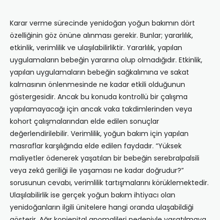
Karar verme sürecinde yenidoğan yoğun bakımın dört
özelliğinin göz önüne alınması gerekir. Bunlar; yararlılık,
etkinlik, verimlilik ve ulaşılabilirliktir. Yararlılık, yapılan
uygulamaların bebeğin yararına olup olmadığıdır. Etkinlik,
yapılan uygulamaların bebeğin sağkalımına ve sakat
kalmasının önlenmesinde ne kadar etkili olduğunun
göstergesidir. Ancak bu konuda kontrollü bir çalışma
yapılamayacağı için ancak vaka takdimlerinden veya
kohort çalışmalarından elde edilen sonuçlar
değerlendirilebilir. Verimlilik, yoğun bakım için yapılan
masraflar karşılığında elde edilen faydadır. “Yüksek
maliyetler ödenerek yaşatılan bir bebeğin serebralpalsili
veya zekâ geriliği ile yaşaması ne kadar doğrudur?”
sorusunun cevabı, verimlilik tartışmalarını körüklemektedir.
Ulaşılabilirlik ise gerçek yoğun bakım ihtiyacı olan
yenidoğanların ilgili ünitelere hangi oranda ulaşabildiği
gösterir. Ağır konjenital anomalileri nedeniyle yaşatılmaya