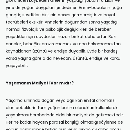
gibi aniden kaybeden ailelerin yaşadığı şoktan farklıdır ve
yine de yoğun duygular içindedirler. Anne-babaların çoğu
gençtir; sevdikleri birisinin acısını görmemiştir ve hayat
tecrübeleri eksiktir. Annelerin doğumdan sonra yaşadığı
normal fizyolojik ve psikolojik değişiklikleri de beraber
yaşadıkları için duydukları hüzün bir kat daha artar. Bazı
anneler, bebeğini emzirememek ve ona bakamamaktan
kaynaklanan üzüntü ve endişe duyabilir. Evde bir kardeş
varsa yaşına göre o da heyecan, üzüntü, endişe ve korku
yaşayabilir.
Yaşamanın Maliyeti Var mıdır?
Yaşama sınırında doğan veya ağır konjenital anomalisi
olan bebeklerin tüm yoğun bakım olanakları kullanılarak
yaşatılması beraberinde ciddi bir maliyet de getirmektedir.
Her ne kadar hayatın parasal karşılığı olmadığı söylense de
yoğun acılar içinde birkaç gün veya birkaç ay daha ömrü