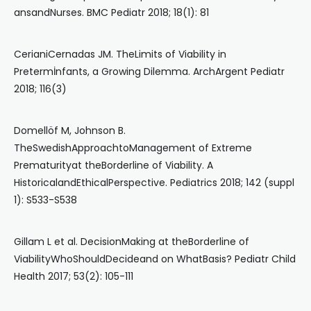
ansandNurses. BMC Pediatr 2018; 18(1): 81
CerianiCernadas JM. TheLimits of Viability in
Pretermİnfants, a Growing Dilemma. ArchArgent Pediatr
2018; 116(3)
Domellöf M, Johnson B.
TheSwedishApproachtoManagement of Extreme
Prematurityat theBorderline of Viability. A
HistoricalandEthicalPerspective. Pediatrics 2018; 142 (suppl
1): S533-S538
Gillam L et al. DecisionMaking at theBorderline of
ViabilityWhoShouldDecideand on WhatBasis? Pediatr Child
Health 2017; 53(2): 105-111