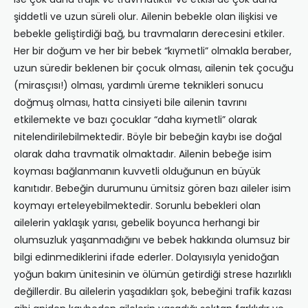
şiddetli ve uzun süreli olur. Ailenin bebekle olan ilişkisi ve
bebekle geliştirdiği bağ, bu travmaların derecesini etkiler.
Her bir doğum ve her bir bebek “kıymetli” olmakla beraber,
uzun süredir beklenen bir çocuk olması, ailenin tek çocuğu
(mirasçısı!) olması, yardımlı üreme teknikleri sonucu
doğmuş olması, hatta cinsiyeti bile ailenin tavrını
etkilemekte ve bazı çocuklar “daha kıymetli” olarak
nitelendirilebilmektedir. Böyle bir bebeğin kaybı ise doğal
olarak daha travmatik olmaktadır. Ailenin bebeğe isim
koyması bağlanmanın kuvvetli olduğunun en büyük
kanıtıdır. Bebeğin durumunu ümitsiz gören bazı aileler isim
koymayı erteleyebilmektedir. Sorunlu bebekleri olan
ailelerin yaklaşık yarısı, gebelik boyunca herhangi bir
olumsuzluk yaşanmadığını ve bebek hakkında olumsuz bir
bilgi edinmediklerini ifade ederler. Dolayısıyla yenidoğan
yoğun bakım ünitesinin ve ölümün getirdiği strese hazırlıklı
değillerdir. Bu ailelerin yaşadıkları şok, bebeğini trafik kazası