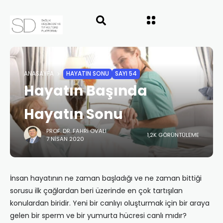
ANASAYFA
HAYATIN SONU
SAYI 54
Hayatın Başında
Hayatın Sonu
PROF. DR. FAHRI OVALI
1,2K GÖRÜNTÜLEME
7 NISAN 2020
İnsan hayatının ne zaman başladığı ve ne zaman bittiği
sorusu ilk çağlardan beri üzerinde en çok tartışılan
konulardan biridir. Yeni bir canlıyı oluşturmak için bir araya
gelen bir sperm ve bir yumurta hücresi canlı mıdır?