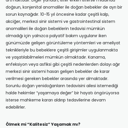
artmaktadır. Diğer yandan, ister erken isterse miadında
doğsun, konjenital anomaliler ile doğan bebekler de ayrı bir
sorun kaynağıdır. 10-15 yıl öncesine kadar çeşitli kalp,
akciğer, merkezi sinir sistemi ve gastrointestinal sistem
anomalileri ile doğan bebeklerin tedavisi mümkün
olmadığı için yalnızca palyatif bakım uygulanır iken
günümüzde gelişen görüntüleme yöntemleri ve ameliyat
teknikleriyle bu bebeklere çeşitli girişimler uygulanmakta
ve yaşatılabilmeleri mümkün olmaktadır. Kanama,
enfeksiyon veya asfiksi gibi çeşitli nedenlerden dolayı ağır
merkezi sinir sistemi hasarı gelişen bebekler de karar
verilmesi gereken bebekler arasında yer almaktadır.
Sorunlu doğan yenidoğanların tedavisini ailesi istemediği
halde hekimler “yaşamaya değer” bir hayatı öngörüyorsa
isterse mahkeme kararı aldırıp tedavilerine devam
edebilirler.
Ölmek mi “Kalitesiz” Yaşamak mı?