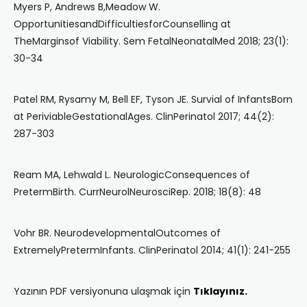
Myers P, Andrews B,Meadow W.
OpportunitiesandDifficultiesforCounselling at
TheMarginsof Viability. Sem FetalNeonatalMed 2018; 23(1):
30-34
Patel RM, Rysamy M, Bell EF, Tyson JE. Survial of InfantsBorn
at PeriviableGestationalAges. ClinPerinatol 2017; 44(2):
287-303
Ream MA, Lehwald L. NeurologicConsequences of
PretermBirth. CurrNeurolNeurosciRep. 2018; 18(8): 48
Vohr BR. NeurodevelopmentalOutcomes of
ExtremelyPretermInfants. ClinPerinatol 2014; 41(1): 241-255
Yazının PDF versiyonuna ulaşmak için
Tıklayınız.