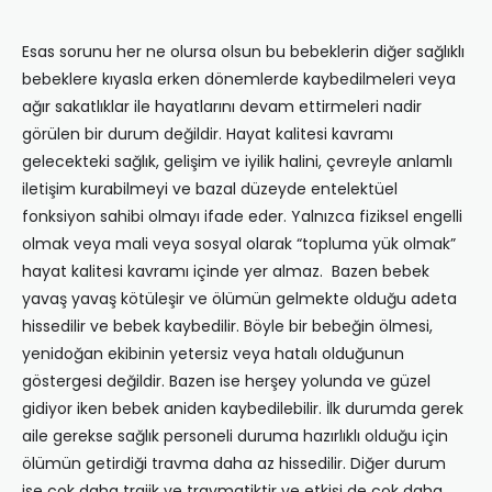
Esas sorunu her ne olursa olsun bu bebeklerin diğer sağlıklı
bebeklere kıyasla erken dönemlerde kaybedilmeleri veya
ağır sakatlıklar ile hayatlarını devam ettirmeleri nadir
görülen bir durum değildir. Hayat kalitesi kavramı
gelecekteki sağlık, gelişim ve iyilik halini, çevreyle anlamlı
iletişim kurabilmeyi ve bazal düzeyde entelektüel
fonksiyon sahibi olmayı ifade eder. Yalnızca fiziksel engelli
olmak veya mali veya sosyal olarak “topluma yük olmak”
hayat kalitesi kavramı içinde yer almaz. Bazen bebek
yavaş yavaş kötüleşir ve ölümün gelmekte olduğu adeta
hissedilir ve bebek kaybedilir. Böyle bir bebeğin ölmesi,
yenidoğan ekibinin yetersiz veya hatalı olduğunun
göstergesi değildir. Bazen ise herşey yolunda ve güzel
gidiyor iken bebek aniden kaybedilebilir. İlk durumda gerek
aile gerekse sağlık personeli duruma hazırlıklı olduğu için
ölümün getirdiği travma daha az hissedilir. Diğer durum
ise çok daha trajik ve travmatiktir ve etkisi de çok daha