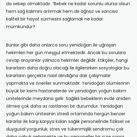
da sebep olmaktadır. “Bebek ne kadar sorunlu olursa olsun
hem sağ kalımını artırmak hem de ağrısız ve sancısız
kaliteli bir hayat sürmesini sağlamak ne kadar
mümkündür?
Bunlar gibi daha onlarca soru yenidoğan ile uğraşan
hekimleri her gün meşgul etmektedir. Ancak bu sorulara
cevap arayanlar yalnızca hekimler değildir. Etikçiler, hangi
kararların daha doğru olacağı ile ilgilenirken sosyologlar bu
kararların gerçekte nasıl alındığına dair çalışmalar
yapmakta ve öneriler sunmaktadır. Yenidoğan ölümlerinin
büyük bir kısmı hastanelerde ve yenidoğan yoğun bakım
ünitelerinde meydana gelir. Sağlıklı bebeklerin evde aniden
ölmesi çok daha az rastlanan bir durumdur. Yenidoğan
yoğun bakım ünitesinin stresli ortamında hergün benzer
kararlar ile karşı karşıya kalan sağlık personelinde fiziksel ve
duygusal yorgunluk, stres ve tükenmişlik sendromu çok
daha çabuk gelişmekte ve bu personeller bir süre sonra