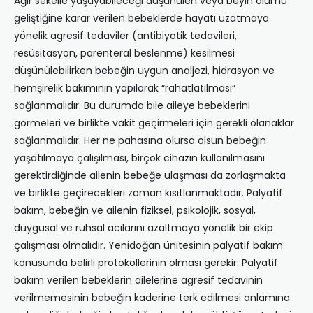
Ağır sekelle yaşayabileceği düşünülen veya beyin ölümü
geliştiğine karar verilen bebeklerde hayatı uzatmaya
yönelik agresif tedaviler (antibiyotik tedavileri,
resüsitasyon, parenteral beslenme) kesilmesi
düşünülebilirken bebeğin uygun analjezi, hidrasyon ve
hemşirelik bakımının yapılarak “rahatlatılması”
sağlanmalıdır. Bu durumda bile aileye bebeklerini
görmeleri ve birlikte vakit geçirmeleri için gerekli olanaklar
sağlanmalıdır. Her ne pahasına olursa olsun bebeğin
yaşatılmaya çalışılması, birçok cihazın kullanılmasını
gerektirdiğinde ailenin bebeğe ulaşması da zorlaşmakta
ve birlikte geçirecekleri zaman kısıtlanmaktadır. Palyatif
bakım, bebeğin ve ailenin fiziksel, psikolojik, sosyal,
duygusal ve ruhsal acılarını azaltmaya yönelik bir ekip
çalışması olmalıdır. Yenidoğan ünitesinin palyatif bakım
konusunda belirli protokollerinin olması gerekir. Palyatif
bakım verilen bebeklerin ailelerine agresif tedavinin
verilmemesinin bebeğin kaderine terk edilmesi anlamına