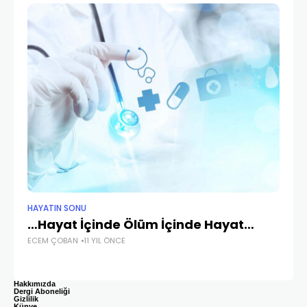
HAYATIN SONU
HA
…Hayat İçinde Ölüm İçinde Hayat…
Ö
ECEM ÇOBAN
11 YIL ÖNCE
DR.
Hakkımızda
Dergi Aboneliği
Gizlilik
Künye