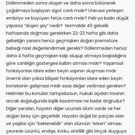
Döllenmeden sonra oluşan ve daha sonra bölünerek
çoğalmaya başlayan zigot canlı mıdır? Uterusa yerleşen
embriyo ve büyüyen fetüs canlı mıdır? Peki ya kadın düşük
yaparsa “düşen şey” nedir? Normalde 40 gebelik
haftasında doğması gerekirken 22-23 hafta gibi daha
gebeliğin yarısını henüz geçmişken doğan prematüre
bebeği nasıl değerlendirmek gerekir? Döllenmeden henüz
daha 4 hafta geçmişken kalp oluşup atmaya başladığına
göre canlılığın göstergesi kalbin atması mıdır? Yaşamsal
fonksiyonları idare eden beyin sapının oluşması mıdır
önemli olan yoksa bilişsel fonksiyonları idare eden beyin
korteksinin gelişmesi midir esas değer verilmesi gereken?
Hekimler bu konuları tartışadursun, hukuki açıdan insanın
ancak doğduğunda kişilik kazanması ne kadar doğrudur?
Diğer yandan, hayatın diğer ucunda ölüm vardır ve her
doğan birey için geçerlidir. Hayatın doğal bir parçası olan
ve yaşlılar için “beklenebilir” olan ölümün “erken” olması
çevrede üzüntü, endişe, korku, sinirlilik gibi birçok duyguya