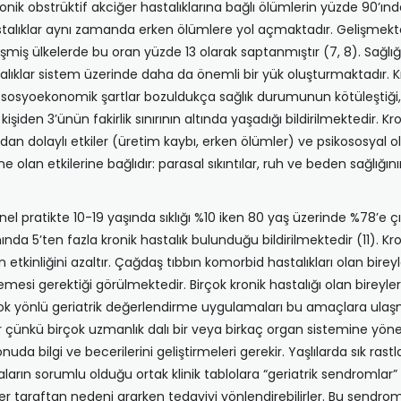
onik obstrüktif akciğer hastalıklarına bağlı ölümlerin yüzde 90’ında
stalıklar aynı zamanda erken ölümlere yol açmaktadır. Gelişmekte
işmiş ülkelerde bu oran yüzde 13 olarak saptanmıştır (7, 8). Sağlığ
stalıklar sistem üzerinde daha da önemli bir yük oluşturmaktadır. Kr
syoekonomik şartlar bozuldukça sağlık durumunun kötüleştiği, ha
kişiden 3’ünün fakirlik sınırının altında yaşadığı bildirilmektedir. K
n dolaylı etkiler (üretim kaybı, erken ölümler) ve psikososyal o
e olan etkilerine bağlıdır: parasal sıkıntılar, ruh ve beden sağlığının
el pratikte 10-19 yaşında sıklığı %10 iken 80 yaş üzerinde %78’e çı
nda 5’ten fazla kronik hastalık bulunduğu bildirilmektedir (11). Kro
n etkinliğini azaltır. Çağdaş tıbbın komorbid hastalıkları olan bi
emesi gerektiği görülmektedir. Birçok kronik hastalığı olan bireylere
 ve çok yönlü geriatrik değerlendirme uygulamaları bu amaçlara ula
ir çünkü birçok uzmanlık dalı bir veya birkaç organ sistemine yön
a bilgi ve becerilerini geliştirmeleri gerekir. Yaşlılarda sık rastl
aların sorumlu olduğu ortak klinik tablolara “geriatrik sendromlar” d
iğer taraftan nedeni ararken tedaviyi yönlendirebilirler. Bu sendro