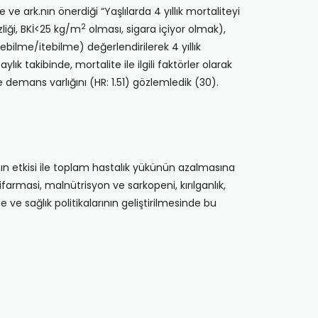
ve ark.nın önerdiği “Yaşlılarda 4 yıllık mortaliteyi
2
zliği, BKİ<25 kg/m
olması, sigara içiyor olmak),
ebilme/itebilme) değerlendirilerek 4 yıllık
 takibinde, mortalite ile ilgili faktörler olarak
ve demans varlığını (HR: 1.51) gözlemledik (30).
nın etkisi ile toplam hastalık yükünün azalmasına
ifarmasi, malnütrisyon ve sarkopeni, kırılganlık,
 ve sağlık politikalarının geliştirilmesinde bu