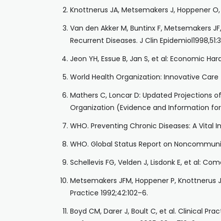
Knottnerus JA, Metsemakers J, Hoppener O, 
Van den Akker M, Buntinx F, Metsemakers JF,
Recurrent Diseases. J Clin Epidemiol1998,51:
Jeon YH, Essue B, Jan S, et al: Economic Ha
World Health Organization: Innovative Care f
Mathers C, Loncar D: Updated Projections o
Organization (Evidence and Information for 
WHO. Preventing Chronic Diseases: A Vital 
WHO. Global Status Report on Noncommunica
Schellevis FG, Velden J, Lisdonk E, et al: Co
Metsemakers JFM, Hoppener P, Knottnerus JA,
Practice 1992;42:102–6.
Boyd CM, Darer J, Boult C, et al. Clinical Pr