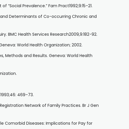
f “Social Prevalence.” Fam Pract1992;9:15–21.
ce, and Determinants of Co-occurring Chronic and
quiry. BMC Health Services Research2009,9:182-92.
. Geneva: World Health Organization; 2002.
es, Methods and Results. Geneva: World Health
nization.
l 1993;46: 469–73.
egistration Network of Family Practices. Br J Gen
iple Comorbid Diseases: Implications for Pay for