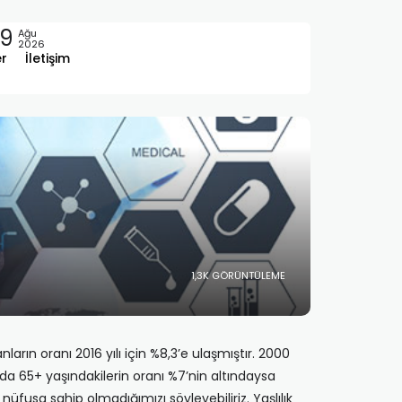
9
Ağu
2026
er
İletişim
1,3K GÖRÜNTÜLEME
rın oranı 2016 yılı için %8,3’e ulaşmıştır. 2000
da 65+ yaşındakilerin oranı %7’nin altındaysa
nüfusa sahip olmadığımızı söyleyebiliriz. Yaşlılık