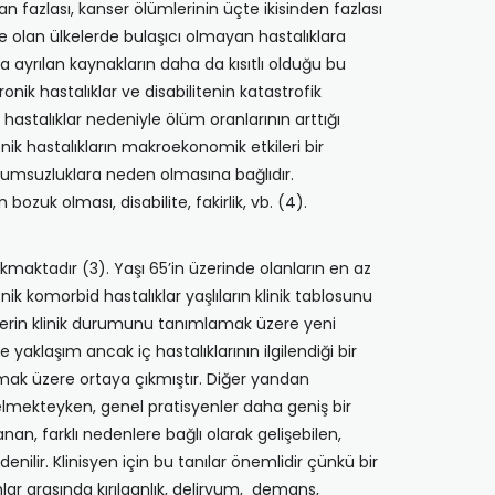
n fazlası, kanser ölümlerinin üçte ikisinden fazlası
 olan ülkelerde bulaşıcı olmayan hastalıklara
a ayrılan kaynakların daha da kısıtlı olduğu bu
onik hastalıklar ve disabilitenin katastrofik
stalıklar nedeniyle ölüm oranlarının arttığı
ronik hastalıkların makroekonomik etkileri bir
lumsuzluklara neden olmasına bağlıdır.
 bozuk olması, disabilite, fakirlik, vb. (4).
kmaktadır (3). Yaşı 65’in üzerinde olanların en az
nik komorbid hastalıklar yaşlıların klinik tablosunu
reylerin klinik durumunu tanımlamak üzere yeni
 yaklaşım ancak iç hastalıklarının ilgilendiği bir
şmak üzere ortaya çıkmıştır. Diğer yandan
elmekteyken, genel pratisyenler daha geniş bir
anan, farklı nedenlere bağlı olarak gelişebilen,
enilir. Klinisyen için bu tanılar önemlidir çünkü bir
mlar arasında kırılganlık, deliryum, demans,