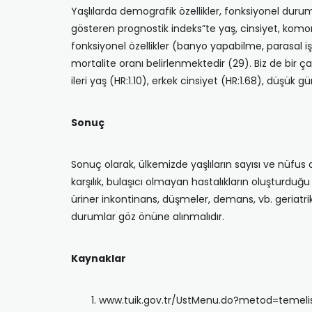
Yaşlılarda demografik özellikler, fonksiyonel durum 
gösteren prognostik indeks”te yaş, cinsiyet, komorbi
fonksiyonel özellikler (banyo yapabilme, parasal iş
mortalite oranı belirlenmektedir (29). Biz de bir ç
ileri yaş (HR:1.10), erkek cinsiyet (HR:1.68), düşük 
Sonuç
Sonuç olarak, ülkemizde yaşlıların sayısı ve nüfus
karşılık, bulaşıcı olmayan hastalıkların oluşturduğu
üriner inkontinans, düşmeler, demans, vb. geriatrik 
durumlar göz önüne alınmalıdır.
Kaynaklar
www.tuik.gov.tr/UstMenu.do?metod=temelist 