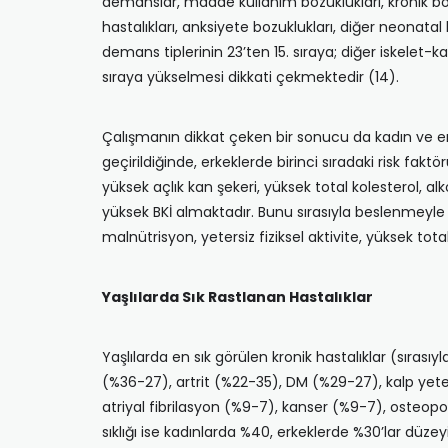
demanslar, madde kullanım bozuklukları, kronik böbr
hastalıkları, anksiyete bozuklukları, diğer neonatal
demans tiplerinin 23’ten 15. sıraya; diğer iskelet-ka
sıraya yükselmesi dikkati çekmektedir (14).
Çalışmanın dikkat çeken bir sonucu da kadın ve erke
geçirildiğinde, erkeklerde birinci sıradaki risk faktö
yüksek açlık kan şekeri, yüksek total kolesterol, alkol
yüksek BKİ almaktadır. Bunu sırasıyla beslenmeyle il
malnütrisyon, yetersiz fiziksel aktivite, yüksek total
Yaşlılarda Sık Rastlanan Hastalıklar
Yaşlılarda en sık görülen kronik hastalıklar (sırası
(%36-27), artrit (%22-35), DM (%29-27), kalp yeters
atriyal fibrilasyon (%9-7), kanser (%9-7), osteopo
sıklığı ise kadınlarda %40, erkeklerde %30’lar düzeyi