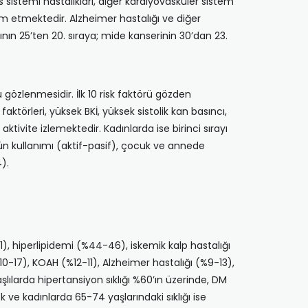
 sistemi hastalıkları, diğer kardiyovasküler sistem
evam etmektedir. Alzheimer hastalığı ve diğer
rının 25’ten 20. sıraya; mide kanserinin 30’dan 23.
 gözlenmesidir. İlk 10 risk faktörü gözden
faktörleri, yüksek BKİ, yüksek sistolik kan basıncı,
 aktivite izlemektedir. Kadınlarda ise birinci sırayı
tütün kullanımı (aktif-pasif), çocuk ve annede
4).
61), hiperlipidemi (%44-46), iskemik kalp hastalığı
10-17), KOAH (%12-11), Alzheimer hastalığı (%9-13),
ılarda hipertansiyon sıklığı %60’ın üzerinde, DM
ek ve kadınlarda 65-74 yaşlarındaki sıklığı ise