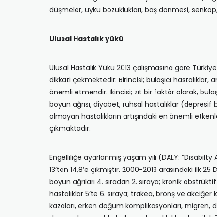
düşmeler, uyku bozuklukları, baş dönmesi, senkop, bas
Ulusal Hastalık yükü
Ulusal Hastalık Yükü 2013 çalışmasına göre Türkiye
dikkati çekmektedir: Birincisi; bulaşıcı hastalıklar
önemli etmendir. İkincisi; zıt bir faktör olarak, bul
boyun ağrısı, diyabet, ruhsal hastalıklar (depresif b
olmayan hastalıkların artışındaki en önemli etkenler
çıkmaktadır.
Engelliliğe ayarlanmış yaşam yılı (DALY: “Disabilty 
13’ten 14,8’e çıkmıştır. 2000-2013 arasındaki ilk 25
boyun ağrıları 4. sıradan 2. sıraya; kronik obstrükti
hastalıklar 5’te 6. sıraya; trakea, bronş ve akciğer ka
kazaları, erken doğum komplikasyonları, migren, der