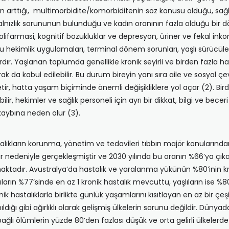
ın arttığı, multimorbidite/komorbiditenin söz konusu olduğu, sağlık
yalnızlık sorununun bulunduğu ve kadın oranının fazla olduğu bir d
lifarmasi, kognitif bozukluklar ve depresyon, üriner ve fekal inko
u hekimlik uygulamaları, terminal dönem sorunları, yaşlı sürücüler
dır. Yaşlanan toplumda genellikle kronik seyirli ve birden fazla has
da kabul edilebilir. Bu durum bireyin yanı sıra aile ve sosyal çevr
ketir, hatta yaşam biçiminde önemli değişikliklere yol açar (2). B
, hekimler ve sağlık personeli için ayrı bir dikkat, bilgi ve beceri
kaybına neden olur (3).
lıkların korunma, yönetim ve tedavileri tıbbın majör konularında
ar nedeniyle gerçekleşmiştir ve 2030 yılında bu oranın %66’ya çık
ktadır. Avustralya’da hastalık ve yaralanma yükünün %80’inin kro
alıların %77’sinde en az 1 kronik hastalık mevcuttu, yaşlıların ise 
ik hastalıklarla birlikte günlük yaşamlarını kısıtlayan en az bir çe
nıldığı gibi ağırlıklı olarak gelişmiş ülkelerin sorunu değildir. Dünya
ğlı ölümlerin yüzde 80’den fazlası düşük ve orta gelirli ülkelerde