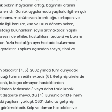
 bakım ihtiyacının arttığı, bağımlılık oranını
önemdir. Günlük uygulamada yaşlılarla ilgili en çok
ntinans, malnütrisyon, kronik ağrı, sarkopeni ve
le ilgili konular, kısa ve uzun dönem bakım,
talığı bulunanların sayısı artmaktadır. Yaşlılık
esini de etkiler; hastalıkların tedavisi ve bakımı
irden fazla hastalığın aynı hastada bulunması
 gerektirir. Toplum açısından sosyal, tıbbi ve
n olacaktır (4, 5). 2002 yılında tüm dünyadaki
acağı tahmin edilmektedir (6). Gelişmiş ülkelerde
nik, bulaşıcı olmayan hastalıklardan
%80’inden fazlasında 3 veya daha fazla kronik
şit disabilite mevcuttu (4). Bununla birlikte, hem
daki yaşlıların yaklaşık %60’ı daha az gelişmiş
 görülmektedir. Kalp ve damar hastalıkları ve