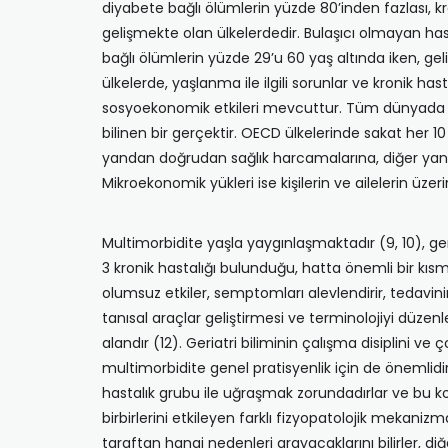
diyabete bağlı ölümlerin yüzde 80’inden fazlası, kr
gelişmekte olan ülkelerdedir. Bulaşıcı olmayan ha
bağlı ölümlerin yüzde 29’u 60 yaş altında iken, gel
ülkelerde, yaşlanma ile ilgili sorunlar ve kronik ha
sosyoekonomik etkileri mevcuttur. Tüm dünyada so
bilinen bir gerçektir. OECD ülkelerinde sakat her 10 
yandan doğrudan sağlık harcamalarına, diğer yanda
Mikroekonomik yükleri ise kişilerin ve ailelerin üzerin
Multimorbidite yaşla yaygınlaşmaktadır (9, 10), gen
3 kronik hastalığı bulunduğu, hatta önemli bir kısmı
olumsuz etkiler, semptomları alevlendirir, tedavini
tanısal araçlar geliştirmesi ve terminolojiyi düzenl
alandır (12). Geriatri biliminin çalışma disiplini
multimorbidite genel pratisyenlik için de önemlid
hastalık grubu ile uğraşmak zorundadırlar ve bu konud
birbirlerini etkileyen farklı fizyopatolojik mekanizm
taraftan hangi nedenleri arayacaklarını bilirler, d