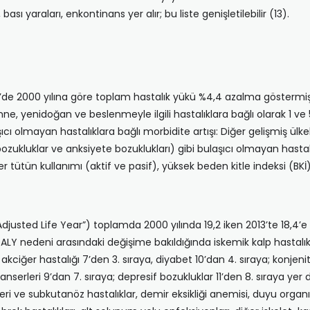
ı yaraları, enkontinans yer alır; bu liste genişletilebilir (13).
’de 2000 yılına göre toplam hastalık yükü %4,4 azalma göstermişt
, anne, yenidoğan ve beslenmeyle ilgili hastalıklara bağlı olarak 1 v
aşıcı olmayan hastalıklara bağlı morbidite artışı: Diğer gelişmiş ülke
ozukluklar ve anksiyete bozuklukları) gibi bulaşıcı olmayan hastalıkla
 tütün kullanımı (aktif ve pasif), yüksek beden kitle indeksi (BKİ) 
Adjusted Life Year”) toplamda 2000 yılında 19,2 iken 2013’te 18,4’e
 DALY nedeni arasındaki değişime bakıldığında iskemik kalp hastalıkla
f akciğer hastalığı 7’den 3. sıraya, diyabet 10’dan 4. sıraya; konjen
nserleri 9’dan 7. sıraya; depresif bozukluklar 11’den 8. sıraya yer değ
i ve subkutanöz hastalıklar, demir eksikliği anemisi, duyu organı h