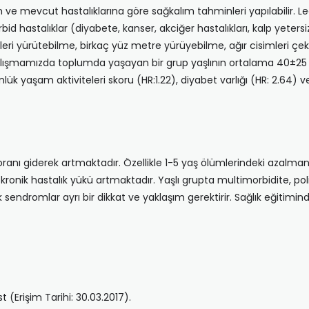
ve mevcut hastalıklarına göre sağkalım tahminleri yapılabilir. Lee 
d hastalıklar (diyabete, kanser, akciğer hastalıkları, kalp yetersi
leri yürütebilme, birkaç yüz metre yürüyebilme, ağır cisimleri çek
alışmamızda toplumda yaşayan bir grup yaşlının ortalama 40±25 aylık
günlük yaşam aktiviteleri skoru (HR:1.22), diyabet varlığı (HR: 2.64) 
 oranı giderek artmaktadır. Özellikle 1-5 yaş ölümlerindeki azalma
 kronik hastalık yükü artmaktadır. Yaşlı grupta multimorbidite, pol
sendromlar ayrı bir dikkat ve yaklaşım gerektirir. Sağlık eğitiminde
(Erişim Tarihi: 30.03.2017).