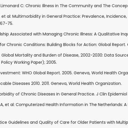
Limonard C: Chronic Illness in The Community and The Concept o
 et al: Multimorbidity in General Practice: Prevalence, Inciden
367-75.
rdship Associated with Managing Chronic Illness: A Qualitative In
or Chronic Conditions: Building Blocks for Action: Global Report
f Global Mortality and Burden of Disease, 2002-2030: Data Sourc
Policy Working Paper); 2005.
Investment: WHO Global Report. 2005. Geneva, World Health Orga
ble Diseases 2010. 2011. Geneva, World Health Organization.
morbidity of Chronic Diseases in General Practice. J Clin Epidemio
 et al: Computerized Health Information in The Netherlands: A R
actice Guidelines and Quality of Care for Older Patients with Mult