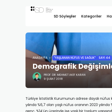
SD Söyleşiler
Kategoriler
Ha
ANASAYFA
”YAŞLANAN NÜFUS VE SAĞLIK”
SAYI 44
Demografik Değişimle 
PROF. DR. MEHMET AKIF KARAN
9 ŞUBAT 2018
Türkiye İstatistik Kurumunun adrese dayalı nüfus k
yılında %6,7 olan yaşlı nüfus oranının 2023 yılınd
genç, %14’ün üzerinde ise yaşlı bir toplum yapısında