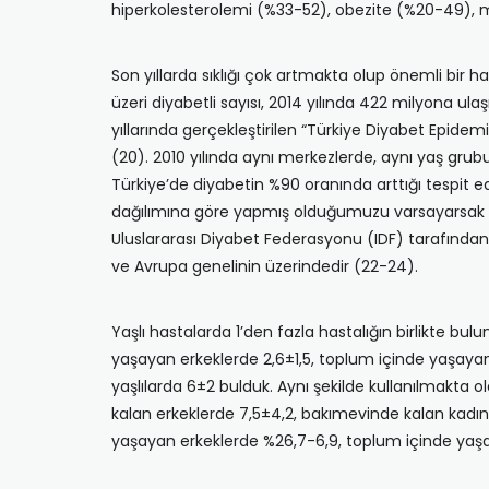
hiperkolesterolemi (%33-52), obezite (%20-49), met
Son yıllarda sıklığı çok artmakta olup önemli bir h
üzeri diyabetli sayısı, 2014 yılında 422 milyona ula
yıllarında gerçekleştirilen “Türkiye Diyabet Epid
(20). 2010 yılında aynı merkezlerde, aynı yaş grub
Türkiye’de diyabetin %90 oranında arttığı tespit 
dağılımına göre yapmış olduğumuzu varsayarsak 
Uluslararası Diyabet Federasyonu (IDF) tarafından, 
ve Avrupa genelinin üzerindedir (22-24).
Yaşlı hastalarda 1’den fazla hastalığın birlikte b
yaşayan erkeklerde 2,6±1,5, toplum içinde yaşayan
yaşlılarda 6±2 bulduk. Aynı şekilde kullanılmakta 
kalan erkeklerde 7,5±4,2, bakımevinde kalan kadınl
yaşayan erkeklerde %26,7-6,9, toplum içinde yaşaya