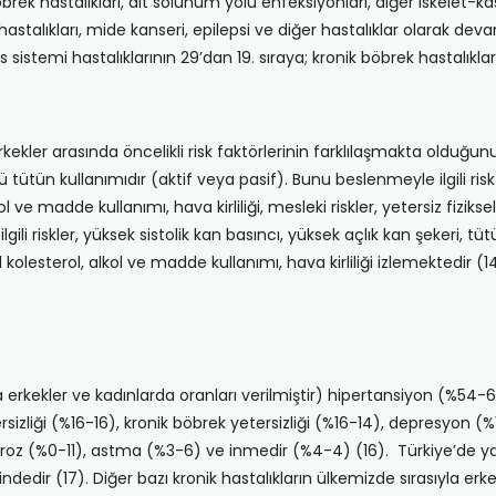
ek hastalıkları, alt solunum yolu enfeksiyonları, diğer iskelet-kas
 hastalıkları, mide kanseri, epilepsi ve diğer hastalıklar olarak d
s sistemi hastalıklarının 29’dan 19. sıraya; kronik böbrek hastalıkla
kler arasında öncelikli risk faktörlerinin farklılaşmakta olduğunu
rü tütün kullanımıdır (aktif veya pasif). Bunu beslenmeyle ilgili risk 
 ve madde kullanımı, hava kirliliği, mesleki riskler, yetersiz fiziksel
gili riskler, yüksek sistolik kan basıncı, yüksek açlık kan şekeri, 
 kolesterol, alkol ve madde kullanımı, hava kirliliği izlemektedir (1
yla erkekler ve kadınlarda oranları verilmiştir) hipertansiyon (%54-
izliği (%16-16), kronik böbrek yetersizliği (%16-14), depresyon (%
roz (%0-11), astma (%3-6) ve inmedir (%4-4) (16). Türkiye’de yaşl
ndedir (17). Diğer bazı kronik hastalıkların ülkemizde sırasıyla erk