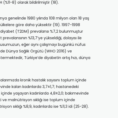
11-8) olarak bildirilmiştir (18).
Dünya genelinde 1980 yılında 108 milyon olan 18 yaş
iş ülkelere göre daha yüksektir (19). 1997-1998
p 2 diyabet (T2DM) prevalansı %7,2 bulunmuştur
revalansının %13,7’ye yükseldiği, dolayısı ile
 nüfusumuzun, eğer aynı çalışmayı bugünkü nüfus
zde Dünya Sağlık Örgütü (WHO 2016) ve
termektedir, Türkiye’de diyabetin artış hızı, dünya
alarımızda kronik hastalık sayısını toplum içinde
vinde kalan kadınlarda 3,7±1,7; hastanedeki
um içinde yaşayan kadınlarda 4,8±2,0; bakımevinde
 ve malnütrisyon sıklığı ise toplum içinde
n sıklığı %8,9, kadınlarda ise %11,3 idi (25-28).