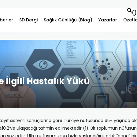
0
berler
SD Dergi
Sağlık Günlüğü (Blog)
Yazarlar
Özetl
İlgili Hastalık Yükü
ayıt sistemi sonuçlarına göre Türkiye nüfusunda 65+ yaşında olanla
a %10,2’ye ulaşacağı tahmin edilmektedir (1). Bir toplumun nüfusun
n söz edilir. Ülke nüfusumuzun hızla yaşlandığını, artık “genç” bir 