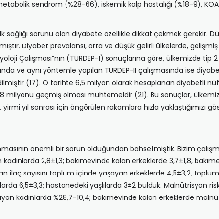
abolik sendrom (%28-66), iskemik kalp hastalığı (%18-9), KOAH (%
alk sağlığı sorunu olan diyabete özellikle dikkat çekmek gerekir. 
şmıştır. Diyabet prevalansı, orta ve düşük gelirli ülkelerde, gelişm
emiyoloji Çalışması”nın (TURDEP-I) sonuçlarına göre, ülkemizde ti
unda ve aynı yöntemle yapılan TURDEP-II çalışmasında ise diyabet p
edilmiştir (17). O tarihte 6,5 milyon olarak hesaplanan diyabetli
8 milyonu geçmiş olması muhtemeldir (21). Bu sonuçlar, ülkemi
yirmi yıl sonrası için öngörülen rakamlara hızla yaklaştığımızı gös
ulunmasının önemli bir sorun olduğundan bahsetmiştik. Bizim çalışm
 kadınlarda 2,8±1,3; bakımevinde kalan erkeklerde 3,7±1,8, bakıme
olan ilaç sayısını toplum içinde yaşayan erkeklerde 4,5±3,2, topl
arda 6,5±3,3; hastanedeki yaşlılarda 3±2 bulduk. Malnütrisyon riski
n kadınlarda %28,7-10,4; bakımevinde kalan erkeklerde malnütrisyo