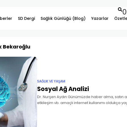
0
berler
SD Dergi
Sağlık Günlüğü (Blog)
Yazarlar
Özetl
ak Bekaroğlu
SAĞLIK VE YAŞAM
Sosyal Ağ Analizi
Dr. Nurşen Aydın Günümüzde haber alma, satın alm
etkileşim vb. amaçlı internet kullanımı oldukça yay
Özellikle Facebook, Twitter, LinkedIn gibi sosyal 
arkadaş