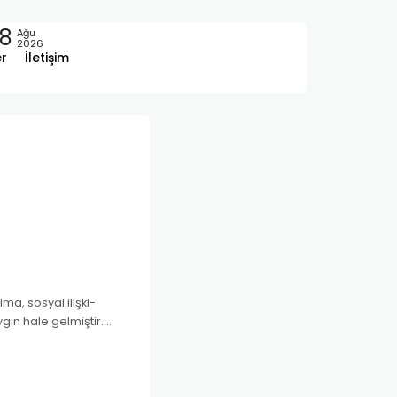
8
Ağu
2026
er
İletişim
a, sosyal ilişki-
gın hale gelmiştir.
medya araçları ile ya da