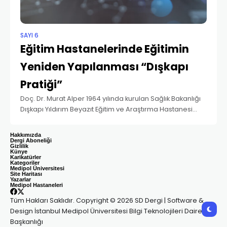
SAYI 6
Eğitim Hastanelerinde Eğitimin
Yeniden Yapılanması “Dışkapı
Pratiği”
Doç. Dr. Murat Alper 1964 yılında kurulan Sağlık Bakanlığı
Dışkapı Yıldırım Beyazıt Eğitim ve Araştırma Hastanesi
(2005 yılına kadar SSK Ankara Eğitim ve Araştırma
Hastanesi) 42 klinikte toplam 402 asistana
Hakkımızda
Dergi Aboneliği
Gizlilik
Künye
Karikatürler
Kategoriler
Medipol Üniversitesi
Site Haritası
Yazarlar
Medipol Hastaneleri
Tüm Hakları Saklıdır. Copyright © 2026 SD Dergi | Software &
Design İstanbul Medipol Üniversitesi Bilgi Teknolojileri Daire
Başkanlığı