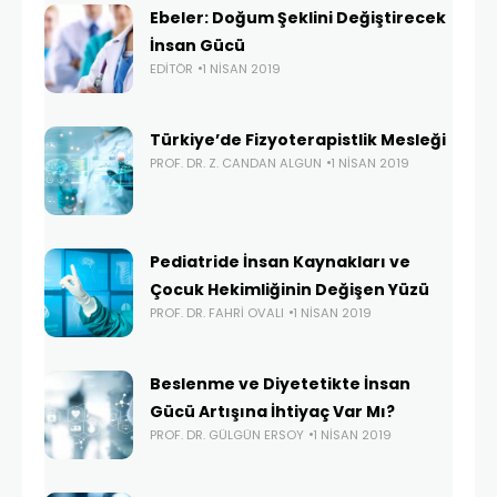
Ebeler: Doğum Şeklini Değiştirecek
İnsan Gücü
EDITÖR
1 NISAN 2019
Türkiye’de Fizyoterapistlik Mesleği
PROF. DR. Z. CANDAN ALGUN
1 NISAN 2019
Pediatride İnsan Kaynakları ve
Çocuk Hekimliğinin Değişen Yüzü
PROF. DR. FAHRI OVALI
1 NISAN 2019
Beslenme ve Diyetetikte İnsan
Gücü Artışına İhtiyaç Var Mı?
PROF. DR. GÜLGÜN ERSOY
1 NISAN 2019