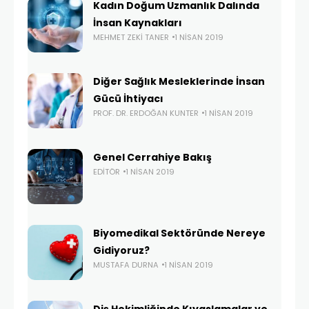
Kadın Doğum Uzmanlık Dalında
İnsan Kaynakları
MEHMET ZEKI TANER
1 NISAN 2019
Diğer Sağlık Mesleklerinde İnsan
Gücü İhtiyacı
PROF. DR. ERDOĞAN KUNTER
1 NISAN 2019
Genel Cerrahiye Bakış
EDITÖR
1 NISAN 2019
Biyomedikal Sektöründe Nereye
Gidiyoruz?
MUSTAFA DURNA
1 NISAN 2019
Diş Hekimliğinde Kıyaslamalar ve