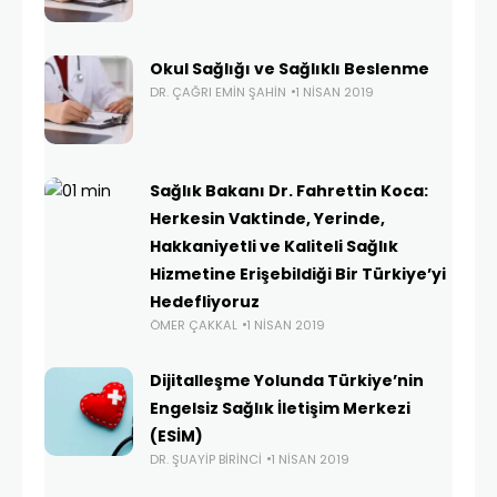
Okul Sağlığı ve Sağlıklı Beslenme
DR. ÇAĞRI EMIN ŞAHIN
1 NISAN 2019
Sağlık Bakanı Dr. Fahrettin Koca:
Herkesin Vaktinde, Yerinde,
Hakkaniyetli ve Kaliteli Sağlık
Hizmetine Erişebildiği Bir Türkiye’yi
Hedefliyoruz
ÖMER ÇAKKAL
1 NISAN 2019
Dijitalleşme Yolunda Türkiye’nin
Engelsiz Sağlık İletişim Merkezi
(ESİM)
DR. ŞUAYIP BIRINCI
1 NISAN 2019