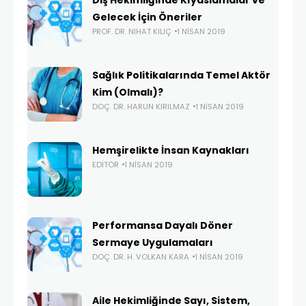
Gelecek İçin Öneriler
PROF. DR. NIHAT KILIÇ
1 NISAN 2019
Sağlık Politikalarında Temel Aktör
Kim (Olmalı)?
DOÇ. DR. HARUN KIRILMAZ
1 NISAN 2019
Hemşirelikte İnsan Kaynakları
EDITÖR
1 NISAN 2019
Performansa Dayalı Döner
Sermaye Uygulamaları
DOÇ. DR. H. VOLKAN KARA
1 NISAN 2019
Aile Hekimliğinde Sayı, Sistem,