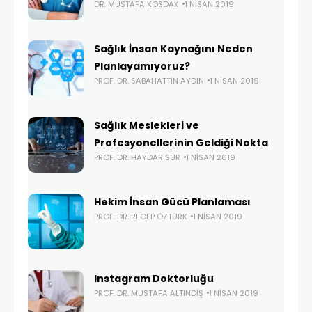
DR. MUSTAFA KOSDAK
1 NISAN 2019
Sağlık İnsan Kaynağını Neden
Planlayamıyoruz?
PROF. DR. SABAHATTIN AYDIN
1 NISAN 2019
Sağlık Meslekleri ve
Profesyonellerinin Geldiği Nokta
PROF. DR. HAYDAR SUR
1 NISAN 2019
Hekim İnsan Gücü Planlaması
PROF. DR. RECEP ÖZTÜRK
1 NISAN 2019
Instagram Doktorluğu
PROF. DR. MUSTAFA ALTINDIŞ
1 NISAN 2019