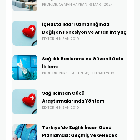
PROF. DR. OSMAN HAYRAN
6 MART 2024
İç Hastalıkları Uzmanlığında
Değişen Fonksiyon ve Artan İhtiyaç
EDITÖR
1 NISAN 2019
Sağlıklı Beslenme ve Güvenli Gıda
İkilemi
PROF. DR. YÜKSEL ALTUNTAŞ
1 NISAN 2019
Sağlık İnsan Gücü
Araştırmalarında Yöntem
EDITÖR
1 NISAN 2019
Türkiye’de Sağlık İnsan Gücü
Planlaması: Geçmiş Ve Gelecek