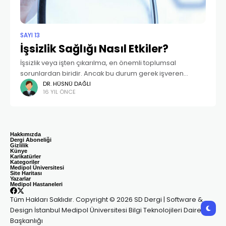
SAYI 13
İşsizlik Sağlığı Nasıl Etkiler?
İşsizlik veya işten çıkarılma, en önemli toplumsal
sorunlardan biridir. Ancak bu durum gerek işveren
açısından, gerekse işgören açısından genellikle
DR. HÜSNÜ DAĞLI
16 YIL ÖNCE
ekonomik yönden ele alınır ve ekonomik sonuçları
incelenir. İşsizliğin kişisel sağlık
Hakkımızda
Dergi Aboneliği
Gizlilik
Künye
Karikatürler
Kategoriler
Medipol Üniversitesi
Site Haritası
Yazarlar
Medipol Hastaneleri
Tüm Hakları Saklıdır. Copyright © 2026 SD Dergi | Software &
Design İstanbul Medipol Üniversitesi Bilgi Teknolojileri Daire
Başkanlığı